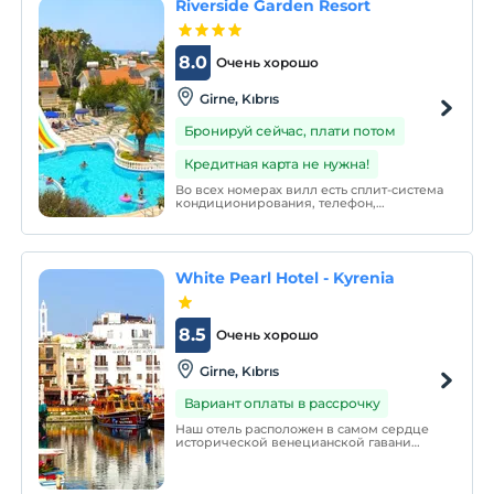
Riverside Garden Resort
8.0
Очень хорошо
Girne, Kıbrıs
Бронируй сейчас, плати потом
Кредитная карта не нужна!
Во всех номерах вилл есть сплит-система
кондиционирования, телефон,
телевизор и полностью оборудованная
кухня. Одноэтажные бунгало доступны
для гостей, которым нужен номер без
лестницы.
White Pearl Hotel - Kyrenia
8.5
Очень хорошо
Girne, Kıbrıs
Вариант оплаты в рассрочку
Наш отель расположен в самом сердце
исторической венецианской гавани
Кирении. Белая жемчужина перенесет
вас в средневековье с лучшими видами
на старую гавань и замок Кирении.