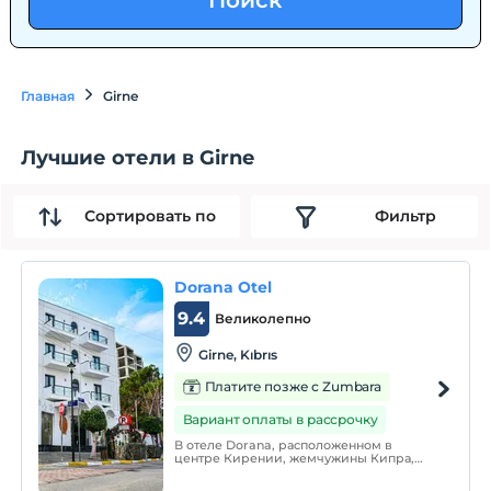
Поиск
Главная
Girne
Лучшие отели в Girne
Сортировать по
Фильтр
Dorana Otel
9.4
Великолепно
Girne, Kıbrıs
Платите позже с Zumbara
Вариант оплаты в рассрочку
В отеле Dorana, расположенном в
центре Кирении, жемчужины Кипра,
простота, простор и комфорт являются
стандартом. Dorana Hotel, который