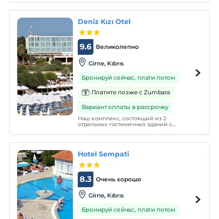
бесплатный доступ в Интернет и
бесплатное беспроводное подключение
к Интернету со скоростью 2048 кбит / с,
Deniz Kızı Otel
бары, бистро, живая музыка, парковка в
саду,
9.6
Великолепно
Girne, Kıbrıs
Бронируй сейчас, плати потом
Платите позже с Zumbara
Вариант оплаты в рассрочку
Наш комплекс, состоящий из 2
отдельных гостиничных зданий с
разными характеристиками на одной
территории, находится к услугам наших
гостей.
Hotel Sempati
8.3
Очень хорошо
Girne, Kıbrıs
Бронируй сейчас, плати потом