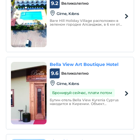
9.2
Великолепно
Girne, Kıbrıs
Bare Hill Holiday Village расположен в
зеленом городке Алсанджак, в 6 км от
туристического города Кирения,
жемчужины Кипра.
Bella View Art Boutique Hotel
9.6
Великолепно
Girne, Kıbrıs
Бронируй сейчас, плати потом
Бутик-отель Bella View Kyrenia Cyprus
находится в Кирении. Объект
предоставляет услуги по принципу
«постель и завтрак». Бутик-отель Bella
View Kyrenia, расположенный более чем
в 750 метрах от моря, предлагает своим
гостям услуги трансфера.