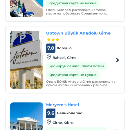
Кредитная карта не нужна!
Отель Sempati расположен в тихом
месте на побережье Средиземного
моря. К услугам гостей просто
меблированные номера с бесплатным
Wi-Fi и балконами с садом у бассейна и
видом на море. Город Кирения
находится в 15 км.
Uptown Büyük Anadolu Girne
7.8
Хорошо
Bahçeli, Girne
Бронируй сейчас, плати потом
Кредитная карта не нужна!
Отель Büyük Anadolu Girne расположен в
одном из самых особенных районов
Кирении, столицы туризма на Северном
Кипре. Отель предлагает своим гостям
фотографии, которые вы не увидите в
других местах, с сосновым лесом рядом
с ним, с морем на одном.
Meryem's Hotel
9.6
Великолепно
Girne, Kıbrıs