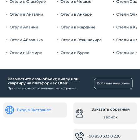
Отели в Стамбуле
Отели в Чешме
Отели Сид
Отели в Анталии
Отели в Анкаре
Отели Олю
Отели Алании
Отели в Мардине
Отели в Ку
Отели Айвалыка
Отели в Эскишехире
Отели Ама
Отели в Измире
Отели в Бурсе
Отели на К
Разместите свой объект, виллу или
квартиру на платформах Otelz.
Добавьте ваш отель
Простая и самостоятельная регистрация
Заказать обратный
Вход в Экстранет
звонок
+90 850 333 0 220