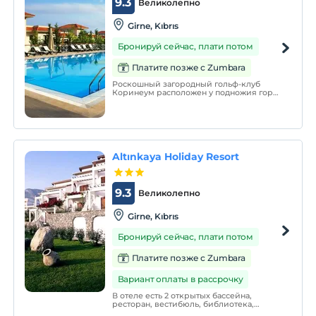
9.3
Великолепно
Girne, Kıbrıs
Бронируй сейчас, плати потом
Платите позже с Zumbara
Роскошный загородный гольф-клуб
Коринеум расположен у подножия горы
Бешпармак в Эсентепе. В отеле есть
открытый бассейн и роскошный спа-
салон, а также 18-луночное поле для
гольфа.
Altınkaya Holiday Resort
9.3
Великолепно
Girne, Kıbrıs
Бронируй сейчас, плати потом
Платите позже с Zumbara
Вариант оплаты в рассрочку
В отеле есть 2 открытых бассейна,
ресторан, вестибюль, библиотека,
читальный зал и телевизионный зал,