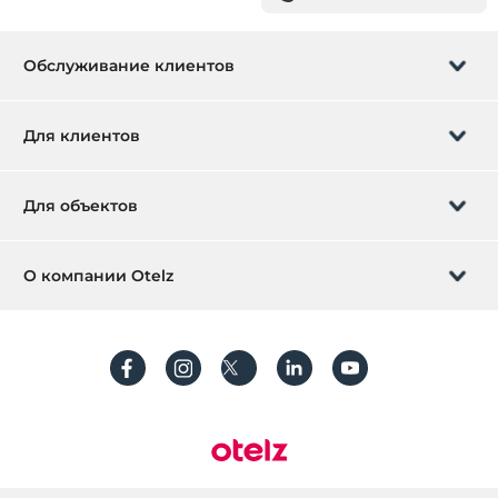
Обслуживание клиентов
Управление бронированием
Для клиентов
Заказать обратный звонок
Подарочная карта
Для объектов
Стать партнером
Что такое ZMoney?
Добавьте ваш отель
О компании Otelz
Контактная информация
Вход для участников
Разместите свою виллу / квартиру
О нас
Часто задаваемые вопросы
Зарегистрироваться
Устойчивое развитие
Защита персональных данных
Правила и условия
Руководство по процессу