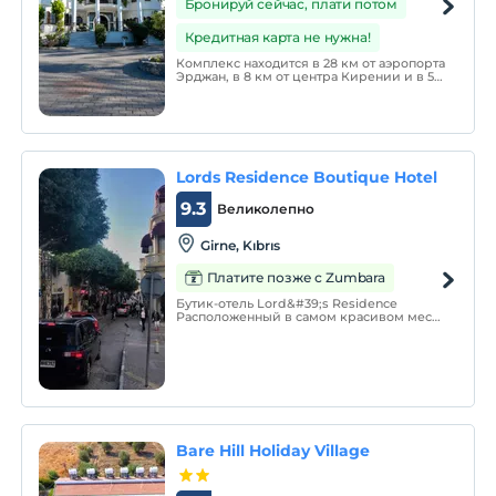
Бронируй сейчас, плати потом
Кредитная карта не нужна!
Комплекс находится в 28 км от аэропорта
Эрджан, в 8 км от центра Кирении и в 5
км от пляжа Алагади.
Lords Residence Boutique Hotel
9.3
Великолепно
Girne, Kıbrıs
Платите позже с Zumbara
Бутик-отель Lord&#39;s Residence
Расположенный в самом красивом месте
базара Кирении с его историческим
каменным зданием, наш бутик-отель
имеет 9 номеров, каждый из которых
специально спроектирован.
Bare Hill Holiday Village