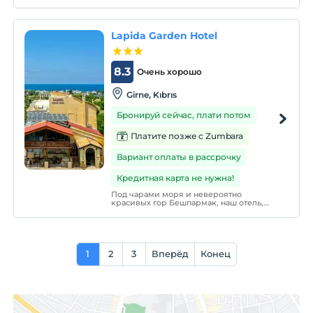
Старая венецианская гавань - главный
бренд Северного Кипра.
Lapida Garden Hotel
8.3
Очень хорошо
Girne, Kıbrıs
Бронируй сейчас, плати потом
Платите позже с Zumbara
Вариант оплаты в рассрочку
Кредитная карта не нужна!
Под чарами моря и невероятно
красивых гор Бешпармак, наш отель,
расположенный в Лаптаде, самой
красивой деревне Северного Кипра, в 14
км от Кирении, был построен полностью
из желтого кипрского камня и украшен
таким образом, чтобы вы могли
1
2
отведайте и ощу
3
Вперёд
Конец