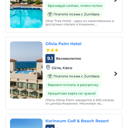
Бронируй сейчас, плати потом
Платите позже с Zumbara
Olive Tree Hotel - один из качественных и
доступных отелей в Кирении.
Расположенный в районе Чаталкой в
Кирении, отель предлагает прекрасные
возможности для отдыха на Кипре с его
уникальными особенностями.
Olivia Palm Hotel
9.1
Великолепно
Girne, Kıbrıs
Платите позже с Zumbara
Вариант оплаты в рассрочку
Кредитная карта не нужна!
Отель Olivia Palm находится в 500 метрах
от центра Кирении. Несмотря на
центральное расположение, он
находится вдали от шума и суеты города.
Отель Girne Kales находится в 5 минутах
ходьбы от известных ресторанов и
Korineum Golf & Beach Resort
казино Кипра.