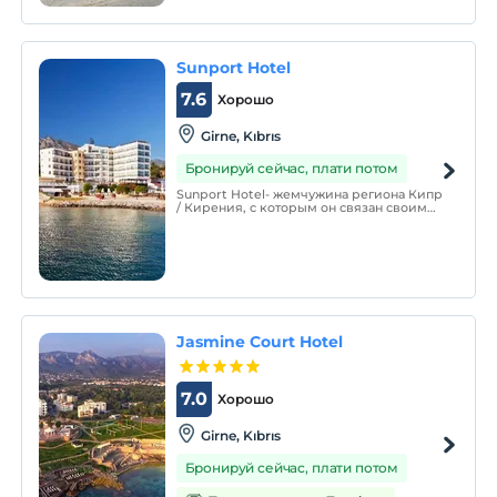
имеет в общей сложности 30 номеров,
включая 3 семейных номера и 27
стандартных номеров, рассчитан на 69
мест.
Sunport Hotel
7.6
Хорошо
Girne, Kıbrıs
Бронируй сейчас, плати потом
Sunport Hotel- жемчужина региона Кипр
/ Кирения, с которым он связан своим
великолепием, качеством и сервисом,
ориентированным на удовлетворение
потребностей клиентов.
Jasmine Court Hotel
7.0
Хорошо
Girne, Kıbrıs
Бронируй сейчас, плати потом