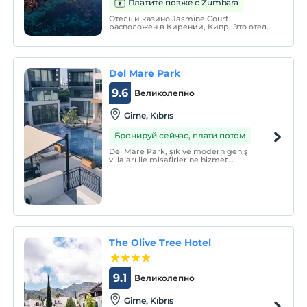
Платите позже с Zumbara
Отель и казино Jasmine Court
расположен в Кирении, Кипр. Это отель
с самым большим казино среди отелей
Кипра. Отель определил эту услугу как
«отель с самым большим казино на
Ближнем Востоке и на Балканах». Отель
начал работать в 1996 году.
Del Mare Park
9.6
Великолепно
Girne, Kıbrıs
Бронируй сейчас, плати потом
Del Mare Park, şık ve modern geniş
villaları ile misafirlerine hizmet
vermektedir.
The Olive Tree Hotel
9.1
Великолепно
Girne, Kıbrıs