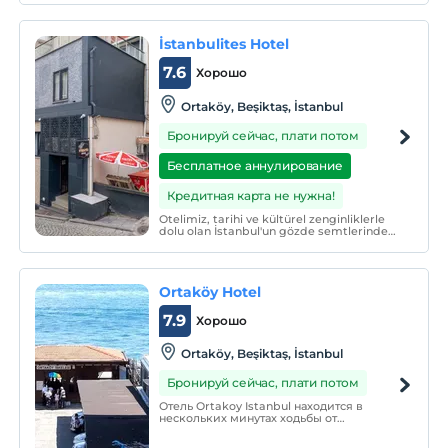
популярном бизнес-центре Стамбула.
Наши комфортабельные номера,
специально разработанные с учетом
İstanbulites Hotel
потребностей делового мира, ждут вас.
7.6
Хорошо
Ortaköy, Beşiktaş, İstanbul
Бронируй сейчас, плати потом
Бесплатное аннулирование
Кредитная карта не нужна!
Otelimiz, tarihi ve kültürel zenginliklerle
dolu olan İstanbul'un gözde semtlerinden
biri olan Ortaköy'de yer almaktadır.
Ortaköy Hotel
7.9
Хорошо
Ortaköy, Beşiktaş, İstanbul
Бронируй сейчас, плати потом
Отель Ortakoy Istanbul находится в
нескольких минутах ходьбы от
исторической и знаменитой мечети
Ортакёй, синагог, церквей, старых