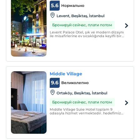
5.6
Нормально
Levent, Beşiktaş, İstanbul
Бронируй сейчас, плати потом
Levent Palace Otel, şık ve modern dizaynı
ile misafirlerine ev sıcaklığında keyifli bir
konaklama sunmaktadır. Tesiste, 7/24
resepsiyon hizmeti vermektedir.
Middle Village
9.6
Великолепно
Ortaköy, Beşiktaş, İstanbul
Бронируй сейчас, плати потом
Mıddle Vıllage Suiıe Hotel toplam 9
odasıyla hizmet vermektedir. hedefimiz
yerli ve yabancı misafirlerimize en kaliteli
şekilde hizmet sunarak misafir
memnuniyeti en üst düzeyde sağlamaktır.