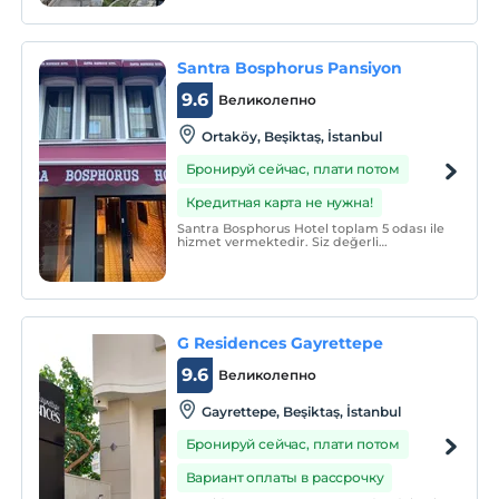
бесплатный Wi-Fi и апартаменты с
кондиционером и телевизором с
плоским экраном и спутниковыми
каналами.
Santra Bosphorus Pansiyon
9.6
Великолепно
Ortaköy, Beşiktaş, İstanbul
Бронируй сейчас, плати потом
Кредитная карта не нужна!
Santra Bosphorus Hotel toplam 5 odası ile
hizmet vermektedir. Siz değerli
misafirlerimize hizmet vermekten
mutluluk duyarız.
G Residences Gayrettepe
9.6
Великолепно
Gayrettepe, Beşiktaş, İstanbul
Бронируй сейчас, плати потом
Вариант оплаты в рассрочку