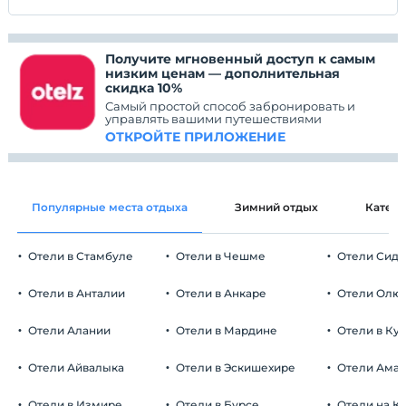
Получите мгновенный доступ к самым
низким ценам — дополнительная
скидка 10%
Самый простой способ забронировать и
управлять вашими путешествиями
ОТКРОЙТЕ ПРИЛОЖЕНИЕ
Популярные места отдыха
Зимний отдых
Катег
Отели в Стамбуле
Отели в Чешме
Отели Сид
Отели в Анталии
Отели в Анкаре
Отели Олю
Отели Алании
Отели в Мардине
Отели в Ку
Отели Айвалыка
Отели в Эскишехире
Отели Ама
Отели в Измире
Отели в Бурсе
Отели на К