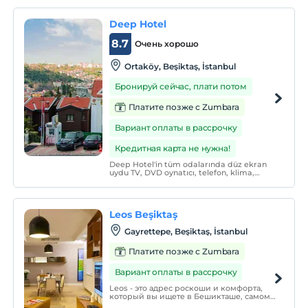
Deep Hotel
8.7
Очень хорошо
Ortaköy, Beşiktaş, İstanbul
Бронируй сейчас, плати потом
Платите позже с Zumbara
Вариант оплаты в рассрочку
Кредитная карта не нужна!
Deep Hotel'in tüm odalarında düz ekran
uydu TV, DVD oynatıcı, telefon, klima,
kasa, minibar ve oturma alanı
bulunmaktadır. Duşlu özel banyoda
ücretsiz banyo malzemeleri ve terlik
temin edilmektedir.
Leos Beşiktaş
Gayrettepe, Beşiktaş, İstanbul
Платите позже с Zumbara
Вариант оплаты в рассрочку
Leos - это адрес роскоши и комфорта,
который вы ищете в Бешикташе, самом
оживленном месте Стамбула!