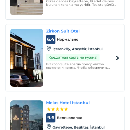
G Residences Gayrettepe, 19 adet dairesi
bulunan konaklama yeridir. Tesiste günlük
oda temizliği hizmeti verilmemektedir.
Zirkon Suit Otel
6.4
Нормально
İçerenköy, Ataşehir, İstanbul
Кредитная карта не нужна!
В Zircon Suite всегда приоритетом
является чистота. Чтобы обеспечить
чистую, гигиеническую и
гигиеническую среду для наших гостей в
любое время, комнаты проветриваются
после каждого клиента, а простыни и
поверхности подушек меняются.
Melas Hotel Istanbul
9.6
Великолепно
Gayrettepe, Beşiktaş, İstanbul