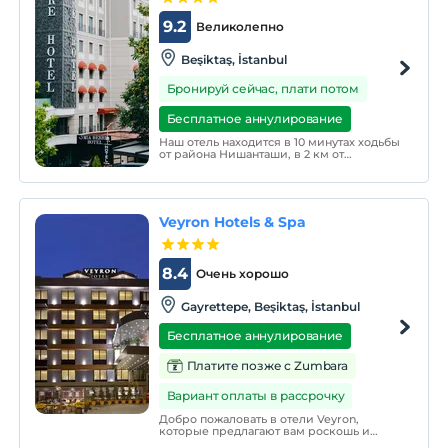
9.2
Великолепно
Beşiktaş, İstanbul
Бронируй сейчас, плати потом
Бесплатное аннулирование
Наш отель находится в 10 минутах ходьбы
от района Нишанташи, в 2 км от
торгового центра Cevahir и в 3 км от
центра Zorlu. В отеле есть 2 ресторана и
справочная. На всей территории
предоставляется бесплатный Wi-Fi.
Veyron Hotels & Spa
8.4
Очень хорошо
Gayrettepe, Beşiktaş, İstanbul
Бесплатное аннулирование
Платите позже с Zumbara
Вариант оплаты в рассрочку
Добро пожаловать в отели Veyron,
которые предлагают вам роскошь и
комфорт в Гайреттепе, самом