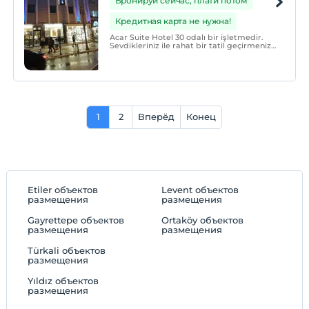
Бронируй сейчас, плати потом
Кредитная карта не нужна!
Acar Suite Hotel 30 odalı bir işletmedir.
Sevdikleriniz ile rahat bir tatil geçirmeniz
için tüm olanaklar düşünülmüştür.
1
2
Вперёд
Конец
Etiler объектов
Levent объектов
размещения
размещения
Gayrettepe объектов
Ortaköy объектов
размещения
размещения
Türkali объектов
размещения
Yıldız объектов
размещения