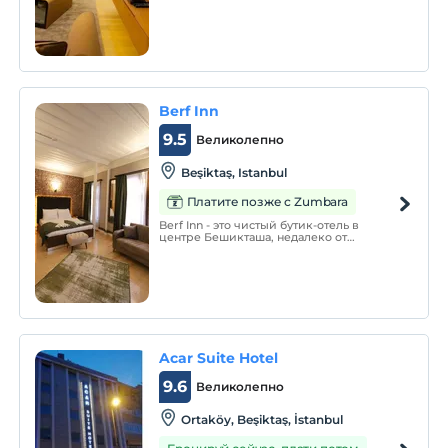
Berf Inn
9.5
Великолепно
Beşiktaş, Istanbul
Платите позже с Zumbara
Berf Inn - это чистый бутик-отель в
центре Бешикташа, недалеко от
пристани.
Acar Suite Hotel
9.6
Великолепно
Ortaköy, Beşiktaş, İstanbul