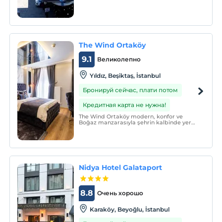
османских дворцов, развлекательных
заведений, туристических и местных
магазинов, а также ресторанов,
предлагающих блюда на
The Wind Ortaköy
9.1
Великолепно
Yıldız, Beşiktaş, İstanbul
Бронируй сейчас, плати потом
Кредитная карта не нужна!
The Wind Ortaköy modern, konfor ve
Boğaz manzarasıyla şehrin kalbinde yer
almaktadır. İstanbul'un eşsiz güzelliklerini
keşfederken konforunuzu The Wind
Ortaköy'de yaşayın.
Nidya Hotel Galataport
8.8
Очень хорошо
Karaköy, Beyoğlu, İstanbul