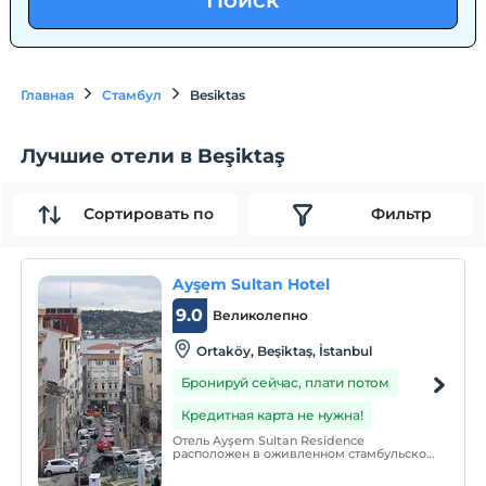
Поиск
Главная
Стамбул
Besiktas
Лучшие отели в Beşiktaş
Сортировать по
Фильтр
Ayşem Sultan Hotel
9.0
Великолепно
Ortaköy, Beşiktaş, İstanbul
Бронируй сейчас, плати потом
Кредитная карта не нужна!
Отель Ayşem Sultan Residence
расположен в оживленном стамбульском
районе Ортакей, в 200 метрах от
пролива Босфор. К услугам гостей