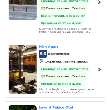
Бронируй сейчас, плати потом
Платите позже с Zumbara
Вариант оплаты в рассрочку
Кредитная карта не нужна!
К услугам гостей терраса с видом на
море и Старый город, спа-салон и
номера с телевизором с плоским
экраном и мини-баром. Все номера и
люксы отеля Nidya Galataport
оформлены в современном стиле. Во
Nish Apart
всех номерах есть принадлежности для
чая / кофе.
9.6
Великолепно
Gayrettepe, Beşiktaş, İstanbul
Бронируй сейчас, плати потом
Платите позже с Zumbara
Кредитная карта не нужна!
Nish Suit Beşiktaş, modern, geniş ve şık
odaları ile misafirlerine keyifli bir
konaklama sunmaktadır.
Levent Palace Otel