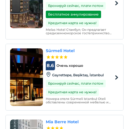
Бронируй сейчас, плати потом
Бесплатное аннулирование
Кредитная карта не нужна!
Melas Hotel Стамбул; Он предлагает
средиземноморское гостеприимство
Стамбулу со всей его теплотой. В самом
динамичном месте Стамбула он
предлагает спокойное и комфортное
Средиземноморье, где вы будете
Sürmeli Hotel
чувствовать себя как дома.
8.6
Очень хорошо
Gayrettepe, Beşiktaş, İstanbul
Бронируй сейчас, плати потом
Кредитная карта не нужна!
Номера отеля Sürmeli Istanbul Oteli
обставлены современной мебелью и
оснащены мини-баром и сейфом. Во
всех номерах есть рабочая зона, а в
некоторых - отдельная гостиная. Отель
также предоставляет обслуживание
номеров и услугу пробуждения 24 часа в
Mia Berre Hotel
сутки.