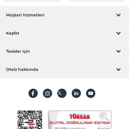
Müşteri hizmetleri
Rezervasyon yönet
Keşfet
Sizi arayalım
Hediye Kart
Tesisler için
İştirak olun
ZPara Nedir?
Hemen tesisinizi ekleyin
Otelz hakkında
İletişim
Üye girişi
Villa/Daire ekleyin
Hakkımızda
Sıkça sorulan sorular
Hesap oluştur
Sürdürülebilirlik
Kişisel Verilerin Korunması
Koşullar ve şartlar
İşlem rehberi