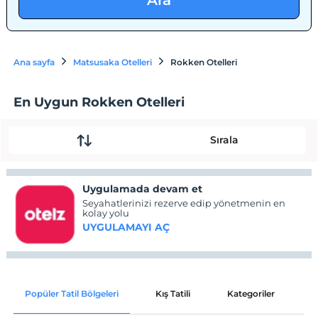
Ara
Ana sayfa
Matsusaka Otelleri
Rokken Otelleri
En Uygun Rokken Otelleri
Sırala
Uygulamada devam et
Seyahatlerinizi rezerve edip yönetmenin en
kolay yolu
UYGULAMAYI AÇ
Popüler Tatil Bölgeleri
Kış Tatili
Kategoriler
P