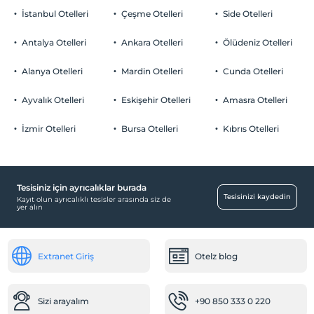
İstanbul Otelleri
Çeşme Otelleri
Side Otelleri
Antalya Otelleri
Ankara Otelleri
Ölüdeniz Otelleri
Alanya Otelleri
Mardin Otelleri
Cunda Otelleri
Ayvalık Otelleri
Eskişehir Otelleri
Amasra Otelleri
İzmir Otelleri
Bursa Otelleri
Kıbrıs Otelleri
Tesisiniz için ayrıcalıklar burada
Tesisinizi kaydedin
Kayıt olun ayrıcalıklı tesisler arasında siz de
yer alın
Extranet Giriş
Otelz blog
Sizi arayalım
+90 850 333 0 220