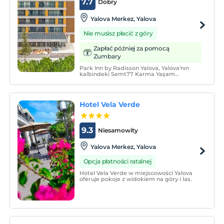
7.7
Dobry
Yalova Merkez, Yalova
Nie musisz płacić z góry
Zapłać później za pomocą
Zumbary
Park Inn by Radisson Yalova, Yalova'nın
kalbindeki Semt77 Karma Yaşam
Projesi'nde bulunmaktadır. Ferah ve
modern oda ve süitlerde konaklarken
birinci sınıf olanakların ve etkinliklerin
keyfini çıkarın.
Hotel Vela Verde
9.3
Niesamowity
Yalova Merkez, Yalova
Opcja płatności ratalnej
Hotel Vela Verde w miejscowości Yalova
oferuje pokoje z widokiem na góry i las.