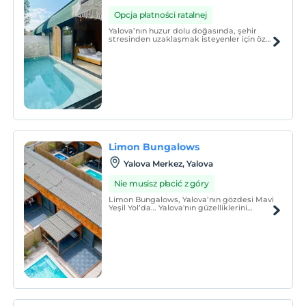
Opcja płatności ratalnej
Yalova’nın huzur dolu doğasında, şehir
stresinden uzaklaşmak isteyenler için özel
olarak tasarlanmış Prime Suites Yalova,
modern konforu doğayla buluşturuyor.
Limon Bungalows
Yalova Merkez, Yalova
Nie musisz płacić z góry
Limon Bungalows, Yalova’nın gözdesi Mavi
Yeşil Yol’da… Yalova'nın güzelliklerini
keşfetmek ve kalabalık şehir hayatından
kısa bir süreliğine kaçmak isteyenler için
ideal bir konumda yer alıyor.