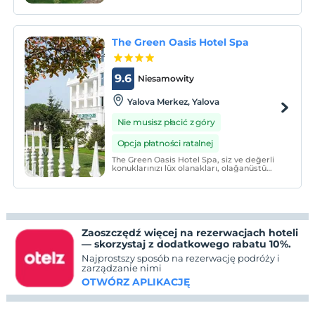
The Green Oasis Hotel Spa
9.6
Niesamowity
Yalova Merkez, Yalova
Nie musisz płacić z góry
Opcja płatności ratalnej
The Green Oasis Hotel Spa, siz ve değerli
konuklarınızı lüx olanakları, olağanüstü
hizmet ve misafir memnuniyeti üzerine
odaklanmış deneyimli personeli ile tatil ve
iş hayatınız da küçük bir dinlenceye davet
ediyor.
Zaoszczędź więcej na rezerwacjach hoteli
— skorzystaj z dodatkowego rabatu 10%.
Najprostszy sposób na rezerwację podróży i
zarządzanie nimi
OTWÓRZ APLIKACJĘ