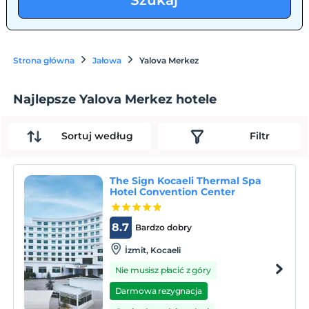
Szukaj
Strona główna
Jałowa
Yalova Merkez
Najlepsze Yalova Merkez hotele
Sortuj według
Filtr
The Sign Kocaeli Thermal Spa
Hotel Convention Center
8.7
Bardzo dobry
İzmit, Kocaeli
Nie musisz płacić z góry
Darmowa rezygnacja