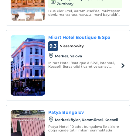
Zumbary
Blue Pier Otel, Karamürsel’de, muhteşem
deniz manzarası, havuzu, ‘mavi bayraklı’
denizi, kesintisiz yürüyüş ve bisiklet yolları
ve çiçeklerle bezenmiş bahçesiyle hizmet
vermektedir.
Mirart Hotel Boutique & Spa
9.3
Niesamowity
Merkez, Yalova
Mirart Hotel Boutique & SPA’, İstanbul,
Kocaeli, Bursa gibi ticaret ve sanayi
merkezleri arasında, mavi ve yeşilin iç içe
olduğu Marmara’nın incisi Yalova
Merkez'dedir.
Patya Bungalov
Merkezköyler, Karamürsel, Kocaeli
Patya Hotel, 10 adet bungalovu ile sizlere
doğa içinde tatil imkanı sunmaktadır.