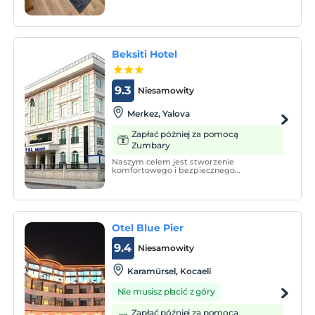
korzystania z samochodu ze względu na
centralną lokalizację.
Beksiti Hotel
9.3
Niesamowity
Merkez, Yalova
Zapłać później za pomocą
Zumbary
Naszym celem jest stworzenie
komfortowego i bezpiecznego
środowiska zarówno dla naszych gości
krajowych, jak i zagranicznych oraz
zapewnienie obsługi z naszym pogodnym
personelem i pomoc im w przyjemnym
spędzeniu czasu w Yalova.
Otel Blue Pier
9.4
Niesamowity
Karamürsel, Kocaeli
Nie musisz płacić z góry
Zapłać później za pomocą