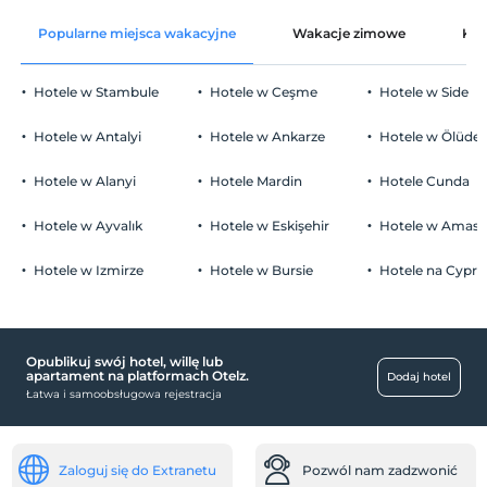
Popularne miejsca wakacyjne
Wakacje zimowe
Kat
Hotele w Stambule
Hotele w Ceşme
Hotele w Side
Hotele w Antalyi
Hotele w Ankarze
Hotele w Ölüden
Hotele w Alanyi
Hotele Mardin
Hotele Cunda
Hotele w Ayvalık
Hotele w Eskişehir
Hotele w Amasr
Hotele w Izmirze
Hotele w Bursie
Hotele na Cyprz
Opublikuj swój hotel, willę lub
apartament na platformach Otelz.
Dodaj hotel
Łatwa i samoobsługowa rejestracja
Zaloguj się do Extranetu
Pozwól nam zadzwonić