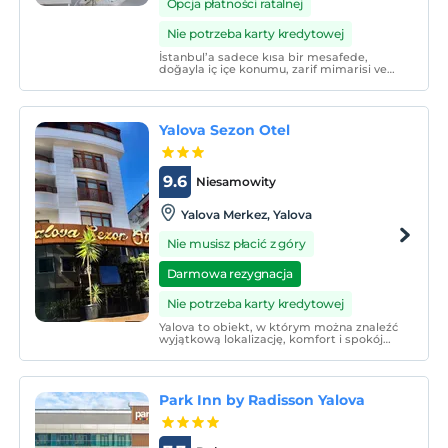
Opcja płatności ratalnej
Nie potrzeba karty kredytowej
İstanbul’a sadece kısa bir mesafede,
doğayla iç içe konumu, zarif mimarisi ve
kaliteli hizmet anlayışıyla öne çıkan The
Sign Kocaeli Thermal Spa Hotel &
Convention Center, hem iş hem de tatil
amaçlı konaklamalarda konuklarına
Yalova Sezon Otel
ayrıcalıklı bir deneyim sunu
9.6
Niesamowity
Yalova Merkez, Yalova
Nie musisz płacić z góry
Darmowa rezygnacja
Nie potrzeba karty kredytowej
Yalova to obiekt, w którym można znaleźć
wyjątkową lokalizację, komfort i spokój
razem, 2 minuty od plaży.
Park Inn by Radisson Yalova