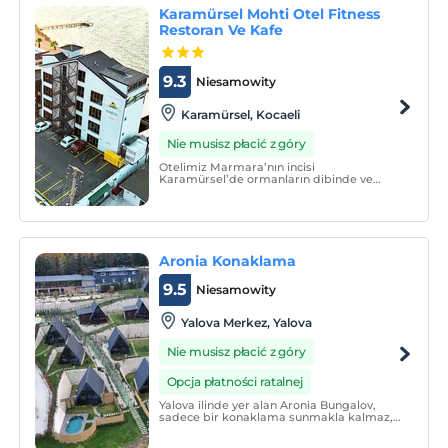
Karamürsel Mohti Otel Fitness
Restoran Ve Kafe
9.3
Niesamowity
Karamürsel, Kocaeli
Nie musisz płacić z góry
Otelimiz Marmara’nın incisi
Karamürsel’de ormanların dibinde ve
denize sıfır bir tesistir.
Aronia Konaklama
9.5
Niesamowity
Yalova Merkez, Yalova
Nie musisz płacić z góry
Opcja płatności ratalnej
Yalova ilinde yer alan Aronia Bungalov,
sadece bir konaklama sunmakla kalmaz,
unutulmaz bir deneyim vaat eder.