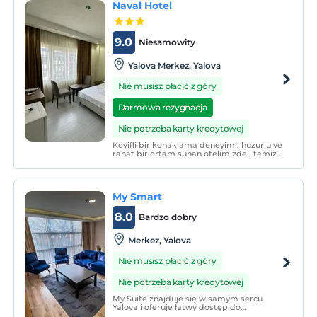
Naval Hotel
9.0
Niesamowity
Yalova Merkez, Yalova
Nie musisz płacić z góry
Darmowa rezygnacja
Nie potrzeba karty kredytowej
Keyifli bir konaklama deneyimi, huzurlu ve
rahat bir ortam sunan otelimizde , temiz
ve konforlu odalarımız ile sizlere hizmet
etmekten büyük mutluluk duyuyoruz.
My Smart
8.0
Bardzo dobry
Merkez, Yalova
Nie musisz płacić z góry
Nie potrzeba karty kredytowej
My Suite znajduje się w samym sercu
Yalova i oferuje łatwy dostęp do
okolicznych miejsc bez potrzeby