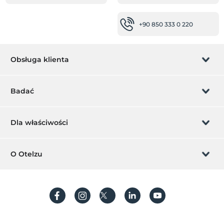
+90 850 333 0 220
Obsługa klienta
Zarządzanie rezerwacją
Badać
Pozwól nam zadzwonić
Karta podarunkowa
Dla właściwości
Zostań członkiem
Co to jest ZMoney?
Dodaj swój hotel
O Otelzu
Kontakt
Znak członkiem
Dodaj swoją willę/apartament
O nas
Często Zadawane Pytania
Utwórz konto
Zrównoważony rozwój
Ochrona danych osobowych