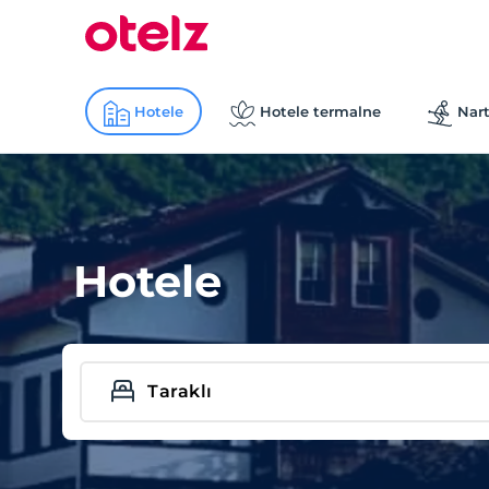
Hotele
Hotele termalne
Nart
Hotele