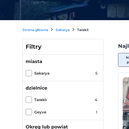
Strona główna
Sakarya
Tarakli
Najl
Filtry
N
miasta
p
Sakarya
5
dzielnice
Taraklı
4
Geyve
1
Okręg lub powiat