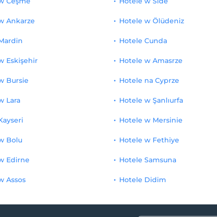
 w Ceşme
Hotele w Side
 w Ankarze
Hotele w Ölüdeniz
Mardin
Hotele Cunda
w Eskişehir
Hotele w Amasrze
w Bursie
Hotele na Cyprze
w Lara
Hotele w Şanlıurfa
Kayseri
Hotele w Mersinie
w Bolu
Hotele w Fethiye
w Edirne
Hotele Samsuna
w Assos
Hotele Didim