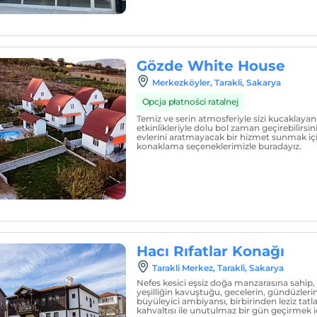
Gözde White House
Merkezköyler, Tarakli, Sakarya
Opcja płatności ratalnej
Temiz ve serin atmosferiyle sizi kucaklayan
etkinlikleriyle dolu bol zaman geçirebilirsini
evlerini aratmayacak bir hizmet sunmak içi
konaklama seçeneklerimizle buradayız.
Hacı Rıfatlar Konağı
Tarakli Merkez, Tarakli, Sakarya
Nefes kesici eşsiz doğa manzarasına sahip,
yeşilliğin kavuştuğu, gecelerin, gündüzlerin
büyüleyici ambiyansı, birbirinden leziz tatla
kahvaltısı ile unutulmaz bir gün geçirmek iç