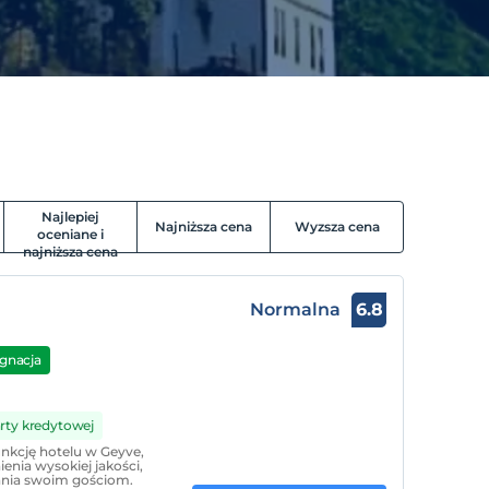
Najlepiej
Najniższa cena
Wyzsza cena
oceniane i
najniższa cena
Normalna
6.8
gnacja
arty kredytowej
unkcję hotelu w Geyve,
enia wysokiej jakości,
nia swoim gościom.