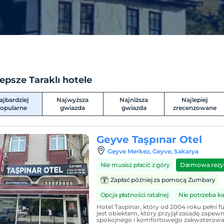
epsze Taraklı hotele
ajbardziej
Najwyższa
Najniższa
Najlepiej
opularne
gwiazda
gwiazda
zrecenzowane
Geyve Taşpınar Otel
Geyve Merkez, Geyve, Sakarya
Nie musisz płacić z góry
Darmowa rezy
Zapłać później za pomocą Zumbary
Opcja płatności ratalnej
Nie potrzeba k
Hotel Taspinar, który od 2004 roku pełni f
jest obiektem, który przyjął zasadę zapewni
spokojnego i komfortowego zakwaterowa