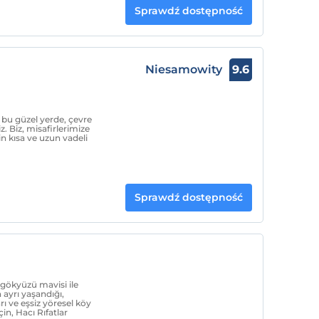
Sprawdź dostępność
Niesamowity
9.6
 bu güzel yerde, çevre
z. Biz, misafirlerimize
n kısa ve uzun vadeli
Sprawdź dostępność
 gökyüzü mavisi ile
 ayrı yaşandığı,
rı ve eşsiz yöresel köy
in, Hacı Rıfatlar