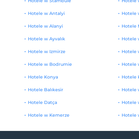
Hotele w Stambule
Hotele
miejsce historyczne
1
Hotele w Antalyi
Hotele
parking (poza obiektem)
1
Hotele w Alanyi
Hotele 
Romans / Miesiąc miodowy
1
Hotele w Ayvalık
Hotele 
Specjalna usługa powitalna
1
Hotele w Izmirze
Hotele 
dziedziniec
1
Hotele w Bodrumie
Hotele 
Bezpłatna łaźnia turecka / sauna
1
Hotele Konya
Hotele 
Bezpłatne korzystanie z mokrych pomieszczeń
1
Hotele Balıkesir
Hotele 
Obsługa hotelowa
1
Hotele Datça
Hotele 
Hotele w Kemerze
Hotele 
Szokujący prysznic
1
Hotel Winnica
1