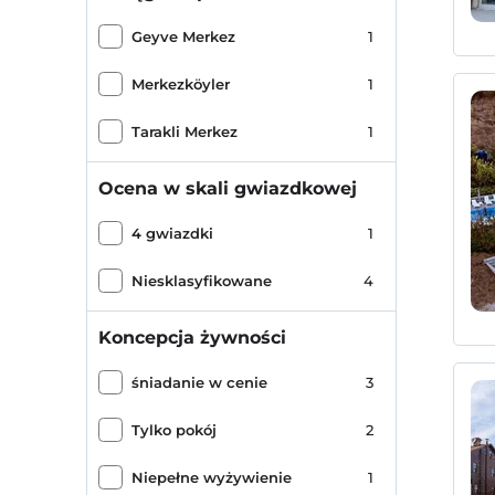
Geyve Merkez
1
Merkezköyler
1
Tarakli Merkez
1
Ocena w skali gwiazdkowej
4 gwiazdki
1
Niesklasyfikowane
4
Koncepcja żywności
śniadanie w cenie
3
Tylko pokój
2
Niepełne wyżywienie
1