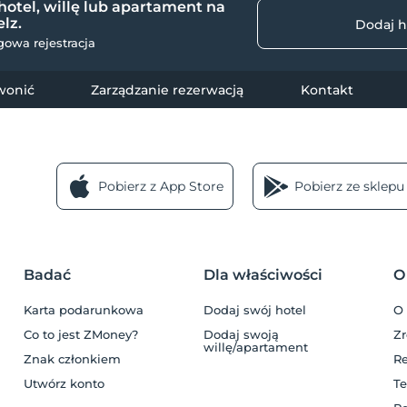
hotel, willę lub apartament na
lz.
Dodaj h
owa rejestracja
wonić
Zarządzanie rezerwacją
Kontakt
Pobierz z App Store
Pobierz ze sklepu
Badać
Dla właściwości
O
a
Karta podarunkowa
Dodaj swój hotel
O
Co to jest ZMoney?
Dodaj swoją
Z
willę/apartament
Znak członkiem
R
Utwórz konto
Te