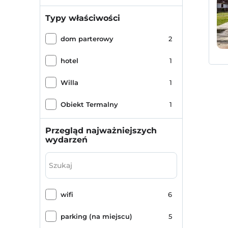
Typy właściwości
dom parterowy
2
hotel
1
Willa
1
Obiekt Termalny
1
Przegląd najważniejszych
wydarzeń
wifi
6
parking (na miejscu)
5