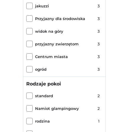
jakuzzi
3
Przyjazny dla środowiska
3
widok na góry
3
przyjazny zwierzętom
3
Centrum miasta
3
ogród
3
przyjazny dla dzieci
2
Rodzaje pokoi
Hotel semestralny
2
standard
2
pokój śniadaniowy
2
Namiot glampingowy
2
kserokopia
2
rodzina
1