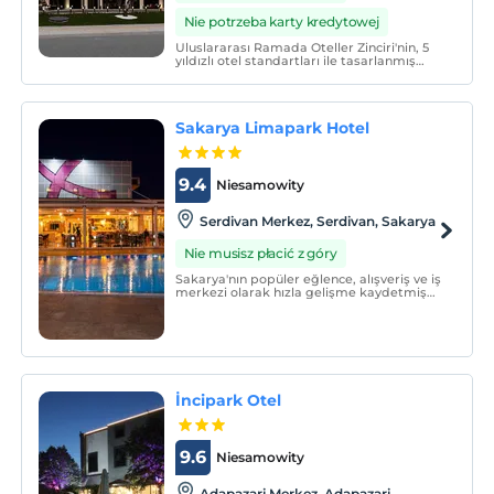
Nie potrzeba karty kredytowej
Uluslararası Ramada Oteller Zinciri'nin, 5
yıldızlı otel standartları ile tasarlanmış
olan Ramada By Wyndham Sakarya Hotel,
sizleri ileri teknoloji, konfor ve estetik ile
buluşturuyor.
Sakarya Limapark Hotel
9.4
Niesamowity
Serdivan Merkez, Serdivan, Sakarya
Nie musisz płacić z góry
Sakarya'nın popüler eğlence, alışveriş ve iş
merkezi olarak hızla gelişme kaydetmiş
Serdivan ilçesinin tam merkezinde
konumlanmış olan Sakarya Limapark
Hotel, farklı kategorilerdeki toplam 103
konforlu ve geniş odası ile hizmet
vermektedir.
İncipark Otel
9.6
Niesamowity
Adapazari Merkez, Adapazari,