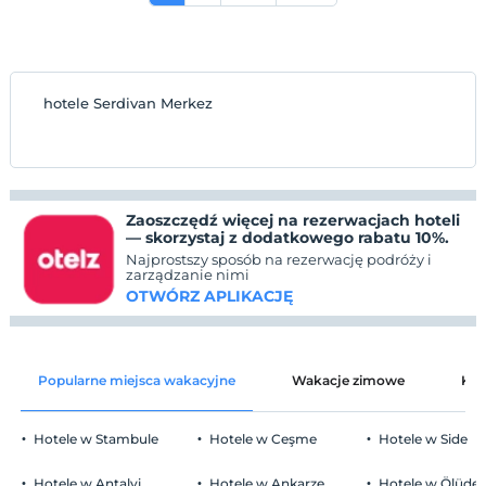
hotele Serdivan Merkez
Zaoszczędź więcej na rezerwacjach hoteli
— skorzystaj z dodatkowego rabatu 10%.
Najprostszy sposób na rezerwację podróży i
zarządzanie nimi
OTWÓRZ APLIKACJĘ
Popularne miejsca wakacyjne
Wakacje zimowe
Kat
Hotele w Stambule
Hotele w Ceşme
Hotele w Side
Hotele w Antalyi
Hotele w Ankarze
Hotele w Ölüden