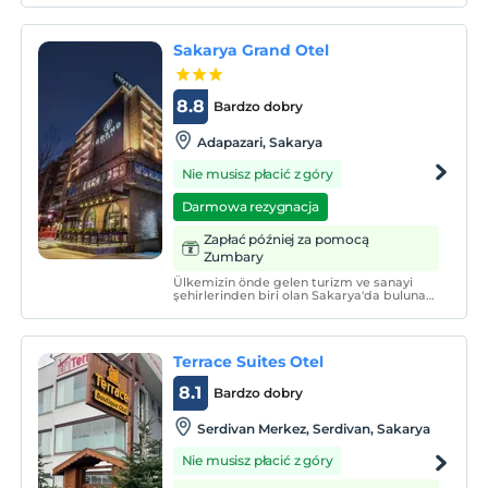
Uniwersytetu Sakarya.
Sakarya Grand Otel
8.8
Bardzo dobry
Adapazari, Sakarya
Nie musisz płacić z góry
Darmowa rezygnacja
Zapłać później za pomocą
Zumbary
Ülkemizin önde gelen turizm ve sanayi
şehirlerinden biri olan Sakarya'da bulunan
Sakarya Grand Hotel, konuklarına rahat,
huzurlu ve sıcak bir atmosferde kendilerini
aile ortamında hissetmelerini sağlayacak,
Türk misafirperverliğini ilke edinmiş
Terrace Suites Otel
ayrıcalık
8.1
Bardzo dobry
Serdivan Merkez, Serdivan, Sakarya
Nie musisz płacić z góry