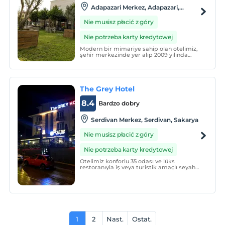
Adapazari Merkez, Adapazari,
Sakarya
Nie musisz płacić z góry
Nie potrzeba karty kredytowej
Modern bir mimariye sahip olan otelimiz,
şehir merkezinde yer alıp 2009 yılında
deprem yönetmeliklerine uygun olarak 2
katlı olarak inşa edilmiştir.
The Grey Hotel
8.4
Bardzo dobry
Serdivan Merkez, Serdivan, Sakarya
Nie musisz płacić z góry
Nie potrzeba karty kredytowej
Otelimiz konforlu 35 odası ve lüks
restoranıyla iş veya turistik amaçlı seyahat
edenler için en doğru seçim. The Grey
Hotel üst düzey Türk misafirperverliği ve
güler yüzlü personeliyle otel sektörünü
modernize etme hedefiyle yola çıktı.
1
2
Nast.
Ostat.