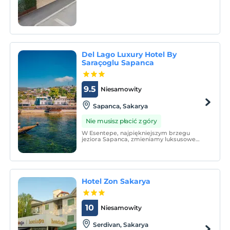
mevcuttur. Otel bünyesinde ücretsiz özel
park yeri mevcuttur.
Del Lago Luxury Hotel By
Saraçoglu Sapanca
9.5
Niesamowity
Sapanca, Sakarya
Nie musisz płacić z góry
W Esentepe, najpiękniejszym brzegu
jeziora Sapanca, zmieniamy luksusowe
postrzeganie miasta.
Hotel Zon Sakarya
10
Niesamowity
Serdivan, Sakarya