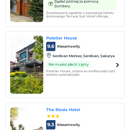
Zapłać później za pomocą
Zumbary
Zrealizowany zgodnie z koncepcją hotelu
domowego Terrace Suit Hotel oferuje
noclegi w pokojach zapewniających swoim
gościom komfort domowego ogniska.
Polatlar House
9.6
Niesamowity
Serdivan Merkez, Serdivan, Sakarya
Nie musisz płacić z góry
Polatlar House, sizlere ev konforunda tatil
imkanı sunmaktadır.
The Riada Hotel
9.3
Niesamowity