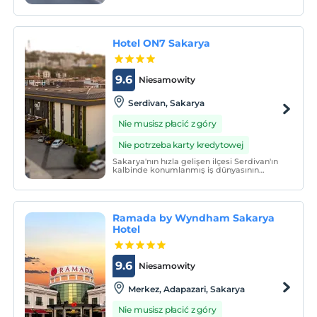
üzere toplam 131 oda ile Premier
standartlarda konaklama konforu sunar.
Hotel ON7 Sakarya
9.6
Niesamowity
Serdivan, Sakarya
Nie musisz płacić z góry
Nie potrzeba karty kredytowej
Sakarya'nın hızla gelişen ilçesi Serdivan'ın
kalbinde konumlanmış iş dünyasının
merkezinde yer alan, büyük alışveriş
merkezlerine sadece birkaç dakika
mesafede bulunan Hotel On7, konforlu 78
odası ve yüksek teknolojiye sahip toplantı
salonlarıyla iş veya
Ramada by Wyndham Sakarya
Hotel
9.6
Niesamowity
Merkez, Adapazari, Sakarya
Nie musisz płacić z góry