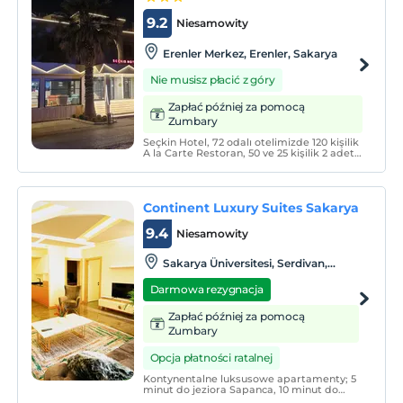
9.2
Niesamowity
Erenler Merkez, Erenler, Sakarya
Nie musisz płacić z góry
Zapłać później za pomocą
Zumbary
Seçkin Hotel, 72 odalı otelimizde 120 kişilik
A la Carte Restoran, 50 ve 25 kişilik 2 adet
tam donanımlı toplantı salonu
bulunmaktadır. sauna, Türk Hamamı,
buhar odası ve fitness center kullanımı
misafirlerimiz için ücretsizdir.
Continent Luxury Suites Sakarya
9.4
Niesamowity
Sakarya Üniversitesi, Serdivan,
Sakarya
Darmowa rezygnacja
Zapłać później za pomocą
Zumbary
Opcja płatności ratalnej
Kontynentalne luksusowe apartamenty; 5
minut do jeziora Sapanca, 10 minut do
centrum miasta, 2 minuty do