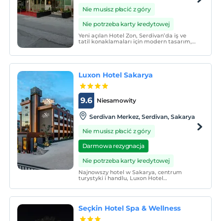
Nie musisz płacić z góry
Nie potrzeba karty kredytowej
Yeni açılan Hotel Zon, Serdivan’da iş ve
tatil konaklamaları için modern tasarım,
merkezi lokasyon ve samimi hizmet
anlayışı sunuyor.
Luxon Hotel Sakarya
9.6
Niesamowity
Serdivan Merkez, Serdivan, Sakarya
Nie musisz płacić z góry
Darmowa rezygnacja
Nie potrzeba karty kredytowej
Najnowszy hotel w Sakarya, centrum
turystyki i handlu, Luxon Hotel
przygotowuje się na przyjęcie swoich
gości z 65 pokojami, 2 salami
konferencyjnymi oraz strefą kawiarniano-
restauracyjną, w której serwowane będą
Seçkin Hotel Spa & Wellness
najbardziej ekskluzywne kawy świata.