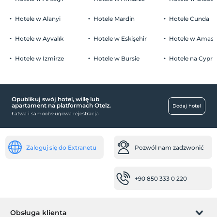
Hotele w Alanyi
Hotele Mardin
Hotele Cunda
Hotele w Ayvalık
Hotele w Eskişehir
Hotele w Amasr
Hotele w Izmirze
Hotele w Bursie
Hotele na Cyprz
Opublikuj swój hotel, willę lub
apartament na platformach Otelz.
Dodaj hotel
Łatwa i samoobsługowa rejestracja
Zaloguj się do Extranetu
Pozwól nam zadzwonić
+90 850 333 0 220
Obsługa klienta