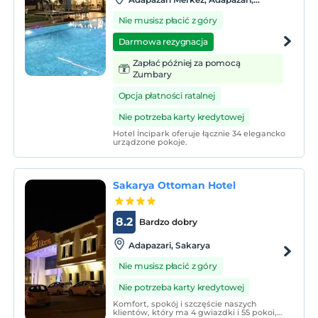
Sakarya
Nie musisz płacić z góry
Darmowa rezygnacja
Zapłać później za pomocą
Zumbary
Opcja płatności ratalnej
Nie potrzeba karty kredytowej
Hotel İncipark oferuje łącznie 34 elegancko
urządzone pokoje.
Sakarya Ottoman Hotel
8.2
Bardzo dobry
Adapazari, Sakarya
Nie musisz płacić z góry
Nie potrzeba karty kredytowej
Komfort, spokój i szczęście naszych
klientów, który ma 4 gwiazdki i 55 pokoi,