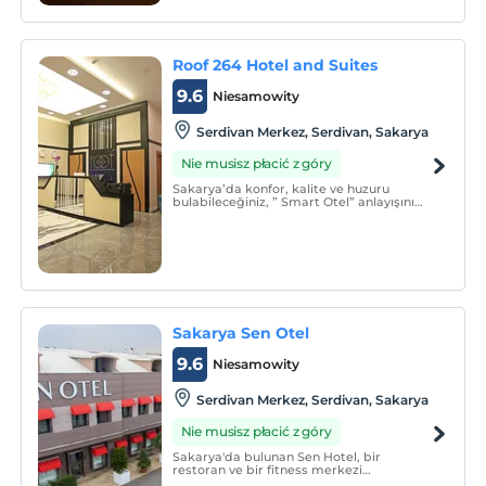
został zbudowany z myślą o
najdrobniejszych szczegółach.
Roof 264 Hotel and Suites
9.6
Niesamowity
Serdivan Merkez, Serdivan, Sakarya
Nie musisz płacić z góry
Sakarya’da konfor, kalite ve huzuru
bulabileceğiniz, ” Smart Otel” anlayışını
fark edeceğiniz, modern ve estetik
görünüm ile içinizi aydınlatacak bir
konseptte konaklamayı sizlere sunuyoruz.
Sakarya Sen Otel
9.6
Niesamowity
Serdivan Merkez, Serdivan, Sakarya
Nie musisz płacić z góry
Sakarya'da bulunan Sen Hotel, bir
restoran ve bir fitness merkezi
sunmaktadır. Tüm alanlarda ücretsiz Wi-Fi