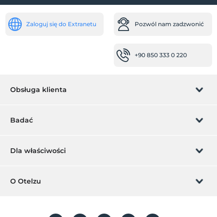
Zaloguj się do Extranetu
Pozwól nam zadzwonić
+90 850 333 0 220
Obsługa klienta
Zarządzanie rezerwacją
Badać
Pozwól nam zadzwonić
Karta podarunkowa
Dla właściwości
Zostań członkiem
Co to jest ZMoney?
Dodaj swój hotel
O Otelzu
Kontakt
Znak członkiem
Dodaj swoją willę/apartament
O nas