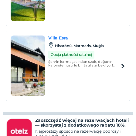
sunacaktır.
Villa Esra
Hisarönü, Marmaris, Muğla
Opcja płatności ratalnej
Şehrin karmaşasından uzak, doğanın
kalbinde huzurlu bir tatil sizi bekliyor!
Marmaris’in gözlerden uzak Hisarönü
Köyü’nde yer alan müstakil villamız,
denize sadece 1,5 km mesafededir ve
araçla 3-4 dakikada sahile ulaşmak
mümkündür.
Zaoszczędź więcej na rezerwacjach hoteli
— skorzystaj z dodatkowego rabatu 10%.
Najprostszy sposób na rezerwację podróży i
zarządzanie nimi