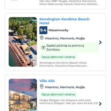
Od roku 1987 Mugla, dzielnica Marmaris,
która dała swoją nazwę Hisaronu Zatoka
Hisaronu, wyróżnia się tym, że jest
największą miejscowością w rejonie Turcja
Village, świadczymy usługi noclegowe i
restauracyjne jako firma rodzinna. Mamy
Kensington Kerdime Beach
łącznie 26 pokoi.
Hotel
9.4
Niesamowity
Hisarönü, Marmaris, Muğla
Zapłać później za pomocą
Zumbary
Opcja płatności ratalnej
Kensington Kerdime Beach Hotel,
Marmaris, Hisarönü Koyu'nda yer
almaktadır. Otel misafirleri otele ait plaj
ve şezlonglardan ücretsiz
yararlanmaktadır. Sabah 08:00 - 23:00
saatleri arasında Ala Carte
Villa Alis
Restaurantımız, misafirlerimize hizmet
vermektedir.
Hisarönü, Marmaris, Muğla
Opcja płatności ratalnej
Muğla Bölgesi' nin dünyaca ünlü olan
Marmaris Bölgesi' nde yer alan Kiralık Villa
Alis, Tatil süreniz boyunca sizlere kesintisiz
ve oldukça keyifli bir konaklama hizmeti