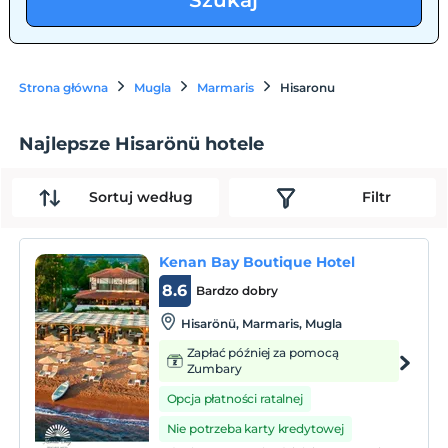
Szukaj
Strona główna
Mugla
Marmaris
Hisaronu
Najlepsze Hisarönü hotele
Sortuj według
Filtr
Kenan Bay Boutique Hotel
8.6
Bardzo dobry
Hisarönü, Marmaris, Mugla
Zapłać później za pomocą
Zumbary
Opcja płatności ratalnej
Nie potrzeba karty kredytowej