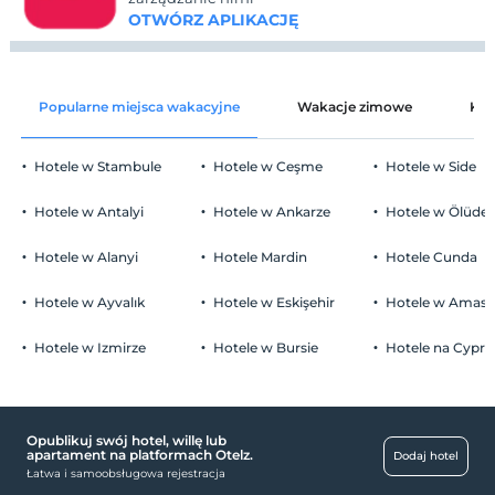
OTWÓRZ APLIKACJĘ
Popularne miejsca wakacyjne
Wakacje zimowe
Kat
Hotele w Stambule
Hotele w Ceşme
Hotele w Side
Hotele w Antalyi
Hotele w Ankarze
Hotele w Ölüden
Hotele w Alanyi
Hotele Mardin
Hotele Cunda
Hotele w Ayvalık
Hotele w Eskişehir
Hotele w Amasr
Hotele w Izmirze
Hotele w Bursie
Hotele na Cyprz
Opublikuj swój hotel, willę lub
apartament na platformach Otelz.
Dodaj hotel
Łatwa i samoobsługowa rejestracja