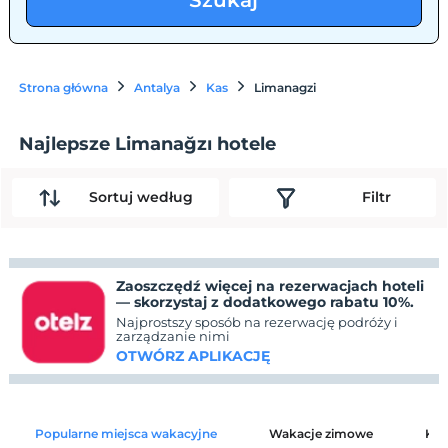
Szukaj
Strona główna
Antalya
Kas
Limanagzi
Najlepsze Limanağzı hotele
Sortuj według
Filtr
Zaoszczędź więcej na rezerwacjach hoteli
— skorzystaj z dodatkowego rabatu 10%.
Najprostszy sposób na rezerwację podróży i
zarządzanie nimi
OTWÓRZ APLIKACJĘ
Popularne miejsca wakacyjne
Wakacje zimowe
Kat