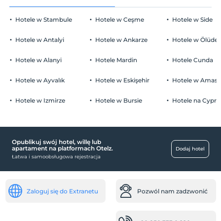
Hotele w Stambule
Hotele w Ceşme
Hotele w Side
Hotele w Antalyi
Hotele w Ankarze
Hotele w Ölüden
Hotele w Alanyi
Hotele Mardin
Hotele Cunda
Hotele w Ayvalık
Hotele w Eskişehir
Hotele w Amasr
Hotele w Izmirze
Hotele w Bursie
Hotele na Cyprz
Opublikuj swój hotel, willę lub
apartament na platformach Otelz.
Dodaj hotel
Łatwa i samoobsługowa rejestracja
Zaloguj się do Extranetu
Pozwól nam zadzwonić