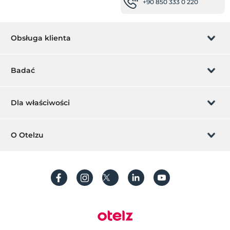
+90 850 333 0 220
Obsługa klienta
Zarządzanie rezerwacją
Badać
Pozwól nam zadzwonić
Karta podarunkowa
Dla właściwości
Zostań członkiem
Co to jest ZMoney?
Dodaj swój hotel
O Otelzu
Kontakt
Znak członkiem
Dodaj swoją willę/apartament
O nas
Często Zadawane Pytania
Utwórz konto
Zrównoważony rozwój
Ochrona danych osobowych
Regulamin
Przewodnik po procesie