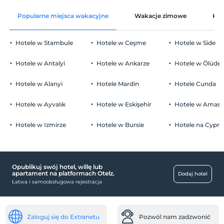
Popularne miejsca wakacyjne
Wakacje zimowe
Kat
Hotele w Stambule
Hotele w Ceşme
Hotele w Side
Hotele w Antalyi
Hotele w Ankarze
Hotele w Ölüden
Hotele w Alanyi
Hotele Mardin
Hotele Cunda
Hotele w Ayvalık
Hotele w Eskişehir
Hotele w Amasr
Hotele w Izmirze
Hotele w Bursie
Hotele na Cyprz
Opublikuj swój hotel, willę lub
apartament na platformach Otelz.
Dodaj hotel
Łatwa i samoobsługowa rejestracja
Zaloguj się do Extranetu
Pozwól nam zadzwonić