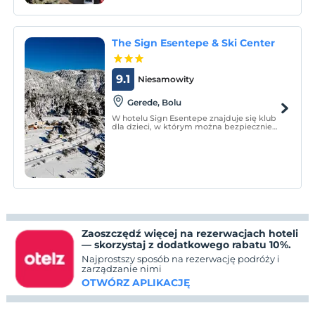
The Sign Esentepe & Ski Center
9.1
Niesamowity
Gerede, Bolu
W hotelu Sign Esentepe znajduje się klub
dla dzieci, w którym można bezpiecznie
zakwaterować dzieci podczas wakacji.
Posiłki można zjeść w restauracji A La
Carte, restauracji na świeżym powietrzu i
restauracji wewnątrz budynku.
Zaoszczędź więcej na rezerwacjach hoteli
— skorzystaj z dodatkowego rabatu 10%.
Najprostszy sposób na rezerwację podróży i
zarządzanie nimi
OTWÓRZ APLIKACJĘ