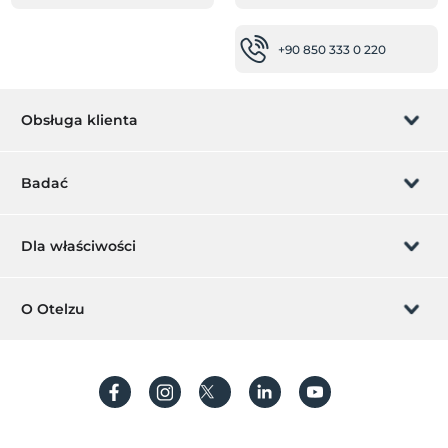
+90 850 333 0 220
Obsługa klienta
Zarządzanie rezerwacją
Badać
Pozwól nam zadzwonić
Karta podarunkowa
Dla właściwości
Zostań członkiem
Co to jest ZMoney?
Dodaj swój hotel
O Otelzu
Kontakt
Znak członkiem
Dodaj swoją willę/apartament
O nas
Często Zadawane Pytania
Utwórz konto
Zrównoważony rozwój
Ochrona danych osobowych