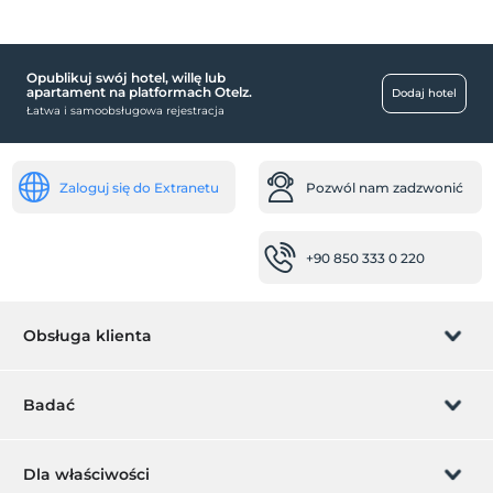
basen
Zewnętrzny basen
Opublikuj swój hotel, willę lub
dziecko
apartament na platformach Otelz.
Dodaj hotel
Łatwa i samoobsługowa rejestracja
łóżeczko dziecięce
niemowlę
Zaloguj się do Extranetu
Pozwól nam zadzwonić
łóżeczko dla dziecka
transport
+90 850 333 0 220
Transfer lotniskowy (płatny)
inny
Obsługa klienta
klimatyzacja
miejsca publiczne
Zarządzanie rezerwacją
Badać
pokój gier
winda
Pozwól nam zadzwonić
Karta podarunkowa
Dla właściwości
Pokoje