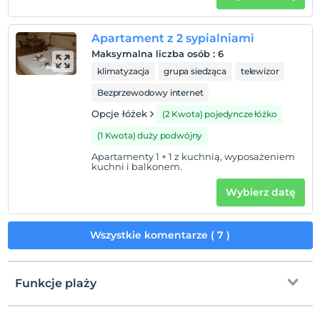
marina yürüme mesafesidir.
Apartament z 2 sypialniami
Maksymalna liczba osób
:
6
Pokaż na mapie
klimatyzacja
grupa siedząca
telewizor
Bezprzewodowy internet
Zasady hotelu
Opcje łóżek
(2 Kwota) pojedyncze łóżko
Zameldować się
(1 Kwota) duży podwójny
Po 14:00
Apartamenty 1 + 1 z kuchnią, wyposażeniem
kuchni i balkonem.
Wymeldować się
Przed 12:00
Wybierz datę
Zwierzęta
Zwierzęta niedozwolone
Wszystkie komentarze ( 7 )
Palenie
Zakaz palenia w pokoju
Funkcje plaży
Dzieci)
Niemowlęta do wieku do 2 są bezpłatne.