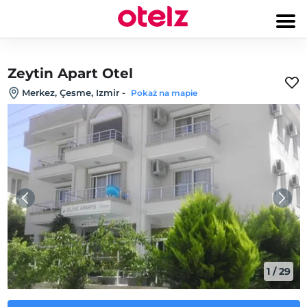
Zeytin Apart Otel
Merkez, Çesme, Izmir
-
Pokaż na mapie
1
/
29