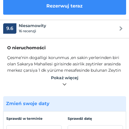
Rezerwuj teraz
Niesamowity
9.6
16 recenzji
O nieruchomości
Çesme’nin dogalligi korunmus ,en sakin yerlerinden biri
olan Sakarya Mahallesi girisinde asirlik zeytinler arasinda
merkez çarsiya 1 dk yürüme mesafesinde bulunan Zeytin
Apart Otel deneyimli isletmecisi, güleryüzlü ve egitimli
Pokaż więcej
personeli, huzurlu ve temiz odalari, yetiskinler ve
çocuklar için havuzlari, asansörü ve iç açici manzarali
terasi ile günün 24 saatinde hizmetinizdedir. Zeytin
Apart Otelde odalar salon,banyo ve havuz manzarali
Zmień swoje daty
balkon içermektedir.
Çesme’nin dogalligi korunmus ,en sakin yerlerinden biri
Sprawdź w terminie
Sprawdź datę
olan Sakarya Mahallesi girisinde asirlik zeytinler arasinda