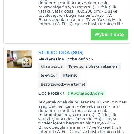
donanımlı mutfak (buzdolabı, ocak,
mikrodalga fırın, su ısıtıcısı,..) - Çift kişilik
yataklı yatak odası (160x200 cm) - Duş ve
tuvalet içeren bağımsız bir banyo - AC -
Birçok depolama alanı - TV ve Yüksek Hızlı
İnternet (WiFi) - Çarşaf ve havlu temin edilir.
Wybierz datę
STUDIO ODA (803)
Maksymalna liczba osób
:
2
klimatyzacja
Telewizor z płaskim ekranem
telewizor
Internet
Bezprzewodowy internet
Opcje łóżek
(1 Kwota) podwójnie
Tek yatak odalı daire (asansörlü). konut binası
aşağıdakileri içerir : - Yemek masası - Tam
donanımlı mutfak (buzdolabı, ocak,
mikrodalga fırın, su ısıtıcısı,..) - Çift kişilik
yataklı yatak odası (160x200 cm) - Duş ve
tuvalet içeren bağımsız bir banyo - AC -
Birçok depolama alanı - TV ve Yüksek Hızlı
İnternet (WiFi) - Çarşaf ve havlu temin edilir.