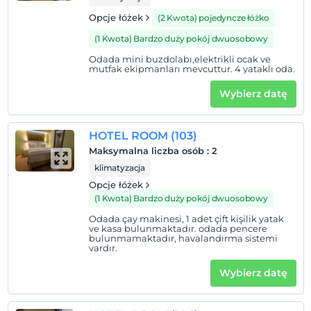
Opcje łóżek
(2 Kwota) pojedyncze łóżko
(1 Kwota) Bardzo duży pokój dwuosobowy
Odada mini buzdolabı,elektrikli ocak ve
mutfak ekipmanları mevcuttur. 4 yataklı oda.
Wybierz datę
HOTEL ROOM (103)
Maksymalna liczba osób
:
2
klimatyzacja
Opcje łóżek
(1 Kwota) Bardzo duży pokój dwuosobowy
Odada çay makinesi, 1 adet çift kişilik yatak
ve kasa bulunmaktadır. odada pencere
bulunmamaktadır, havalandırma sistemi
vardır.
Wybierz datę