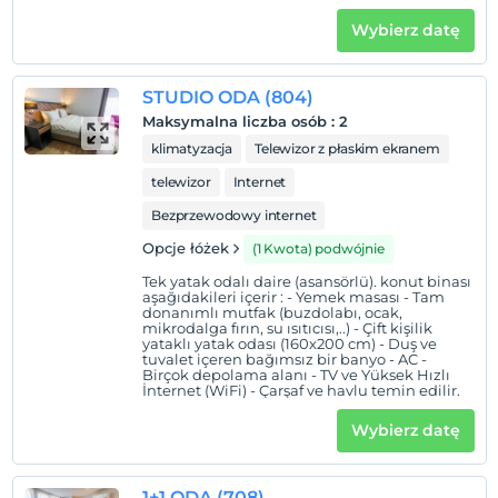
Wybierz datę
STUDIO ODA (804)
Maksymalna liczba osób
:
2
klimatyzacja
Telewizor z płaskim ekranem
telewizor
Internet
Bezprzewodowy internet
Opcje łóżek
(1 Kwota) podwójnie
Tek yatak odalı daire (asansörlü). konut binası
aşağıdakileri içerir : - Yemek masası - Tam
donanımlı mutfak (buzdolabı, ocak,
mikrodalga fırın, su ısıtıcısı,..) - Çift kişilik
yataklı yatak odası (160x200 cm) - Duş ve
tuvalet içeren bağımsız bir banyo - AC -
Birçok depolama alanı - TV ve Yüksek Hızlı
İnternet (WiFi) - Çarşaf ve havlu temin edilir.
Wybierz datę
1+1 ODA (708)