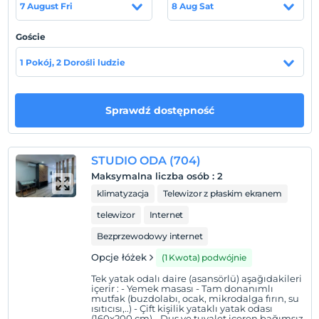
7 August Fri
8 Aug Sat
Pokaż na mapie
Goście
1 Pokój, 2 Dorośli ludzie
Zasady hotelu
Zameldować się
Sprawdź dostępność
Po 14:00
Wymeldować się
Przed 12:00
STUDIO ODA (704)
Zwierzęta
Maksymalna liczba osób
:
2
Zwierzęta niedozwolone
klimatyzacja
Telewizor z płaskim ekranem
Palenie
telewizor
Internet
Zakaz palenia w pokoju
Bezprzewodowy internet
Godziny zameldowania
Opcje łóżek
(1 Kwota) podwójnie
Dostęp do obiektu można uzyskać w godzinach 14:00 –
Tek yatak odalı daire (asansörlü) aşağıdakileri
01:00 . Poza tymi godzinami brama wjazdowa jest
içerir : - Yemek masası - Tam donanımlı
mutfak (buzdolabı, ocak, mikrodalga fırın, su
zamknięta.
ısıtıcısı,..) - Çift kişilik yataklı yatak odası
(160x200 cm) - Duş ve tuvalet içeren bağımsız