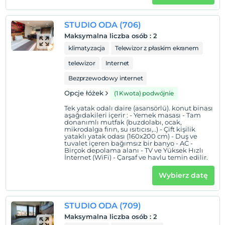
STUDIO ODA (706)
Maksymalna liczba osób
:
2
klimatyzacja
Telewizor z płaskim ekranem
telewizor
Internet
Bezprzewodowy internet
Opcje łóżek
(1 Kwota) podwójnie
Tek yatak odalı daire (asansörlü). konut binası
aşağıdakileri içerir : - Yemek masası - Tam
donanımlı mutfak (buzdolabı, ocak,
mikrodalga fırın, su ısıtıcısı,..) - Çift kişilik
yataklı yatak odası (160x200 cm) - Duş ve
tuvalet içeren bağımsız bir banyo - AC -
Birçok depolama alanı - TV ve Yüksek Hızlı
İnternet (WiFi) - Çarşaf ve havlu temin edilir.
Wybierz datę
STUDIO ODA (709)
Maksymalna liczba osób
:
2