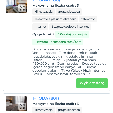
Maksymalna liczba osób
:
3
klimatyzacja
grupa siedząca
Telewizor z płaskim ekranem
telewizor
Internet
Bezprzewodowy internet
Opcje łóżek
(1 Kwota) podwójnie
(1 Kwota) Rozkładana sofa / Sofa
1+1 daire (asansörlü) aşağıdakileri içerir : -
Yemek masası - Tam donanımlı mutfak
(buzdolabı, ocak, mikrodalga fırın, su
ısıtıcısı,..) - Çift kişilik yataklı yatak odası
(160x200 cm) - Oturma odası - Duş ve tuvalet
içeren bağımsız bir banyo - AC - Birçok
depolama alanı - TV ve Yüksek Hızlı İnternet
(WiFi) - Çarşaf ve havlu temin edilir.
Wybierz datę
1+1 ODA (801)
Maksymalna liczba osób
:
3
klimatyzacja
grupa siedząca