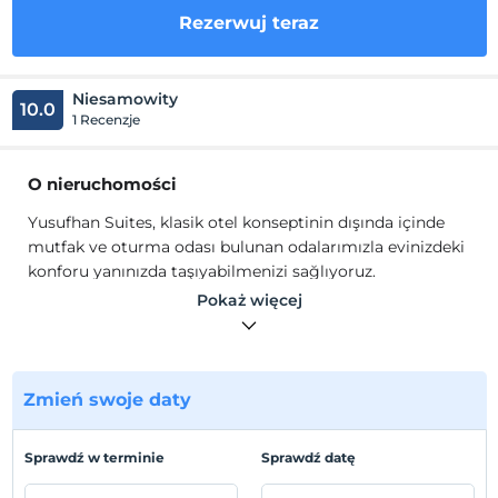
Rezerwuj teraz
Niesamowity
10.0
1 Recenzje
O nieruchomości
Yusufhan Suites, klasik otel konseptinin dışında içinde
mutfak ve oturma odası bulunan odalarımızla evinizdeki
konforu yanınızda taşıyabilmenizi sağlıyoruz.
Pokaż więcej
Otopark, 7/24 ilgili personel, klima, odalara özel mutfak,
Wi-Fi ve oda temizliği gibi çeşitli hizmetler sunuyoruz.
Zmień swoje daty
Lokalizacja
Ortahisar Merkez'de konumlanmaktadır.
Sprawdź w terminie
Sprawdź datę