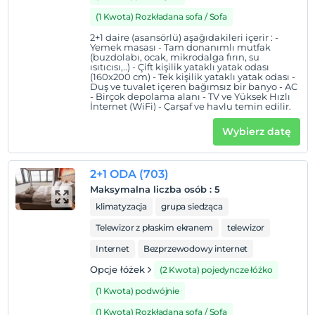
(1 Kwota) Rozkładana sofa / Sofa
2+1 daire (asansörlü) aşağıdakileri içerir : -
Yemek masası - Tam donanımlı mutfak
(buzdolabı, ocak, mikrodalga fırın, su
ısıtıcısı,..) - Çift kişilik yataklı yatak odası
(160x200 cm) - Tek kişilik yataklı yatak odası -
Duş ve tuvalet içeren bağımsız bir banyo - AC
- Birçok depolama alanı - TV ve Yüksek Hızlı
İnternet (WiFi) - Çarşaf ve havlu temin edilir.
Wybierz datę
2+1 ODA (703)
Maksymalna liczba osób
:
5
klimatyzacja
grupa siedząca
Telewizor z płaskim ekranem
telewizor
Internet
Bezprzewodowy internet
Opcje łóżek
(2 Kwota) pojedyncze łóżko
(1 Kwota) podwójnie
(1 Kwota) Rozkładana sofa / Sofa