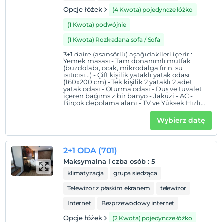
Opcje łóżek
(4 Kwota) pojedyncze łóżko
(1 Kwota) podwójnie
(1 Kwota) Rozkładana sofa / Sofa
3+1 daire (asansörlü) aşağıdakileri içerir : -
Yemek masası - Tam donanımlı mutfak
(buzdolabı, ocak, mikrodalga fırın, su
ısıtıcısı,..) - Çift kişilik yataklı yatak odası
(160x200 cm) - Tek kişilik 2 yataklı 2 adet
yatak odası - Oturma odası - Duş ve tuvalet
içeren bağımsız bir banyo - Jakuzi - AC -
Birçok depolama alanı - TV ve Yüksek Hızlı
İnternet (WiFi) - Çarşaf ve havlu temin edilir.
Wybierz datę
2+1 ODA (701)
Maksymalna liczba osób
:
5
klimatyzacja
grupa siedząca
Telewizor z płaskim ekranem
telewizor
Internet
Bezprzewodowy internet
Opcje łóżek
(2 Kwota) pojedyncze łóżko