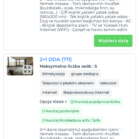
Yemek masası - Tam donanımlı mutfak
(buzdolabı, ocak, mikrodalga fırın, su
ısıtıcısı,..) - Çift kişilik yataklı yatak odası
(160x200 cm) - Tek kişilik yataklı yatak odası -
Duş ve tuvalet içeren bağımsız bir banyo - AC
- Birçok depolama alanı - TV ve Yüksek Hızlı
İnternet (WiFi) - Çarşaf ve havlu temin edilir.
Wybierz datę
2+1 ODA (711)
Maksymalna liczba osób
:
5
klimatyzacja
grupa siedząca
Telewizor z płaskim ekranem
telewizor
Internet
Bezprzewodowy internet
Opcje łóżek
(2 Kwota) pojedyncze łóżko
(1 Kwota) podwójnie
(1 Kwota) Rozkładana sofa / Sofa
2+1 daire (asansörlü) aşağıdakileri içerir : -
Yemek masası - Tam donanımlı mutfak
(buzdolabı, ocak, mikrodalga fırın, su