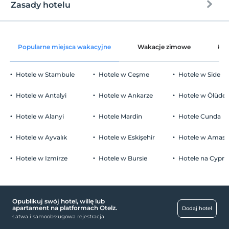
Zasady hotelu
Internet
Zameldować się
wolny wifi
Po 14:00
Popularne miejsca wakacyjne
Wakacje zimowe
Kat
Części wspólne i wszystkie pokoje
Wymeldować się
Przed 12:00
Hotele w Stambule
Hotele w Ceşme
Hotele w Side
Zwierzęta
Zwierzęta niedozwolone
Hotele w Antalyi
Hotele w Ankarze
Hotele w Ölüden
Palenie
Zakaz palenia w pokoju
Hotele w Alanyi
Hotele Mardin
Hotele Cunda
Parking
Godziny zameldowania
Dostęp do obiektu można uzyskać w godzinach 14:00 – 01:00 .
wolny Parking publiczny
Hotele w Ayvalık
Hotele w Eskişehir
Hotele w Amasr
Poza tymi godzinami brama wjazdowa jest zamknięta.
parking (poza obiektem)
Hotele w Izmirze
Hotele w Bursie
Hotele na Cyprz
Dzieci)
Niemowlęta do wieku do 2 są bezpłatne.
Nie ma polityki dotyczącej bezpłatnych dzieci
Opublikuj swój hotel, willę lub
Niepełnosprawny
apartament na platformach Otelz.
Dodaj hotel
Łatwa i samoobsługowa rejestracja
winda dla niepełnosprawnych