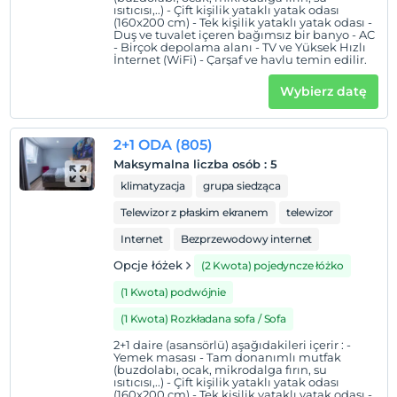
ısıtıcısı,..) - Çift kişilik yataklı yatak odası
(160x200 cm) - Tek kişilik yataklı yatak odası -
Duş ve tuvalet içeren bağımsız bir banyo - AC
- Birçok depolama alanı - TV ve Yüksek Hızlı
İnternet (WiFi) - Çarşaf ve havlu temin edilir.
Wybierz datę
2+1 ODA (805)
Maksymalna liczba osób
:
5
klimatyzacja
grupa siedząca
Telewizor z płaskim ekranem
telewizor
Internet
Bezprzewodowy internet
Opcje łóżek
(2 Kwota) pojedyncze łóżko
(1 Kwota) podwójnie
(1 Kwota) Rozkładana sofa / Sofa
2+1 daire (asansörlü) aşağıdakileri içerir : -
Yemek masası - Tam donanımlı mutfak
(buzdolabı, ocak, mikrodalga fırın, su
ısıtıcısı,..) - Çift kişilik yataklı yatak odası
(160x200 cm) - Tek kişilik yataklı yatak odası -