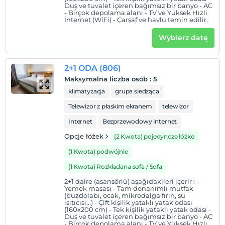
Duş ve tuvalet içeren bağımsız bir banyo - AC
- Birçok depolama alanı - TV ve Yüksek Hızlı
İnternet (WiFi) - Çarşaf ve havlu temin edilir.
Wybierz datę
2+1 ODA (806)
Maksymalna liczba osób
:
5
klimatyzacja
grupa siedząca
Telewizor z płaskim ekranem
telewizor
Internet
Bezprzewodowy internet
Opcje łóżek
(2 Kwota) pojedyncze łóżko
(1 Kwota) podwójnie
(1 Kwota) Rozkładana sofa / Sofa
2+1 daire (asansörlü) aşağıdakileri içerir : -
Yemek masası - Tam donanımlı mutfak
(buzdolabı, ocak, mikrodalga fırın, su
ısıtıcısı,..) - Çift kişilik yataklı yatak odası
(160x200 cm) - Tek kişilik yataklı yatak odası -
Duş ve tuvalet içeren bağımsız bir banyo - AC
- Birçok depolama alanı - TV ve Yüksek Hızlı