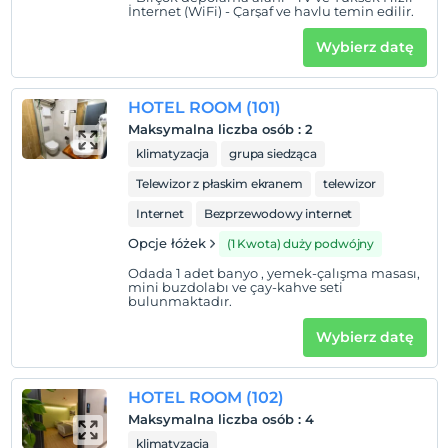
İnternet (WiFi) - Çarşaf ve havlu temin edilir.
Wybierz datę
HOTEL ROOM (101)
Maksymalna liczba osób
:
2
klimatyzacja
grupa siedząca
Telewizor z płaskim ekranem
telewizor
Internet
Bezprzewodowy internet
Opcje łóżek
(1 Kwota) duży podwójny
Odada 1 adet banyo , yemek-çalışma masası,
mini buzdolabı ve çay-kahve seti
bulunmaktadır.
Wybierz datę
HOTEL ROOM (102)
Maksymalna liczba osób
:
4
klimatyzacja