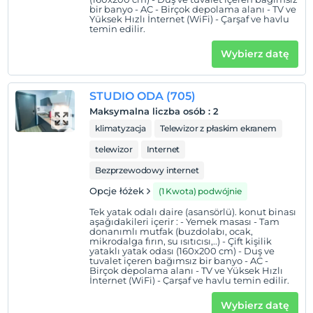
Dzieci)
bir banyo - AC - Birçok depolama alanı - TV ve
Niemowlęta do wieku do 2 są bezpłatne.
Yüksek Hızlı İnternet (WiFi) - Çarşaf ve havlu
temin edilir.
Nie ma polityki dotyczącej bezpłatnych dzieci
Wybierz datę
STUDIO ODA (705)
Maksymalna liczba osób
:
2
klimatyzacja
Telewizor z płaskim ekranem
telewizor
Internet
Bezprzewodowy internet
Opcje łóżek
(1 Kwota) podwójnie
Tek yatak odalı daire (asansörlü). konut binası
aşağıdakileri içerir : - Yemek masası - Tam
donanımlı mutfak (buzdolabı, ocak,
mikrodalga fırın, su ısıtıcısı,..) - Çift kişilik
yataklı yatak odası (160x200 cm) - Duş ve
tuvalet içeren bağımsız bir banyo - AC -
Birçok depolama alanı - TV ve Yüksek Hızlı
İnternet (WiFi) - Çarşaf ve havlu temin edilir.
Wybierz datę