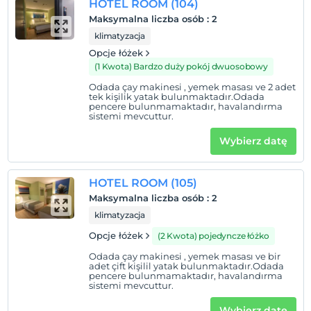
HOTEL ROOM (104)
Maksymalna liczba osób
:
2
klimatyzacja
Opcje łóżek
(1 Kwota) Bardzo duży pokój dwuosobowy
Odada çay makinesi , yemek masası ve 2 adet
tek kişilik yatak bulunmaktadır.Odada
pencere bulunmamaktadır, havalandırma
sistemi mevcuttur.
Wybierz datę
HOTEL ROOM (105)
Maksymalna liczba osób
:
2
klimatyzacja
Opcje łóżek
(2 Kwota) pojedyncze łóżko
Odada çay makinesi , yemek masası ve bir
adet çift kişilil yatak bulunmaktadır.Odada
pencere bulunmamaktadır, havalandırma
sistemi mevcuttur.
Wybierz datę