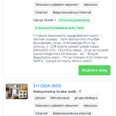
Telewizor z płaskim ekranem
telewizor
Internet
Bezprzewodowy internet
Opcje łóżek
(1 Kwota) podwójnie
(1 Kwota) Rozkładana sofa / Sofa
1+1 daire (asansörlü) aşağıdakileri içerir : -
Yemek masası - Tam donanımlı mutfak
(buzdolabı, ocak, mikrodalga fırın, su
ısıtıcısı,..) - Çift kişilik yataklı yatak odası
(160x200 cm) - Oturma odası - Duş ve tuvalet
içeren bağımsız bir banyo - AC - Birçok
depolama alanı - TV ve Yüksek Hızlı İnternet
(WiFi) - Çarşaf ve havlu temin edilir.
Wybierz datę
3+1 ODA (601)
Maksymalna liczba osób
:
7
jakuzzi
klimatyzacja
grupa siedząca
Telewizor z płaskim ekranem
telewizor
Internet
Bezprzewodowy internet