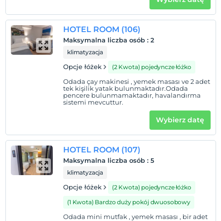
HOTEL ROOM (106)
Maksymalna liczba osób
:
2
klimatyzacja
Opcje łóżek
(2 Kwota) pojedyncze łóżko
Odada çay makinesi , yemek masası ve 2 adet
tek kişilik yatak bulunmaktadır.Odada
pencere bulunmamaktadır, havalandırma
sistemi mevcuttur.
Wybierz datę
HOTEL ROOM (107)
Maksymalna liczba osób
:
5
klimatyzacja
Opcje łóżek
(2 Kwota) pojedyncze łóżko
(1 Kwota) Bardzo duży pokój dwuosobowy
Odada mini mutfak , yemek masası , bir adet