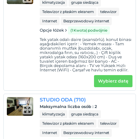
klimatyzacja
grupa siedząca
Telewizor z płaskim ekranem
telewizor
Internet
Bezprzewodowy internet
Opcje łóżek
(1 Kwota) podwójnie
Tek yatak odalı daire (asansörlü). konut binası
aşağıdakileri içerir : - Yemek masası - Tam
donanımlı mutfak (buzdolabı, ocak,
mikrodalga fırın, su ısıtıcısı,..) - Çift kişilik
yataklı yatak odası (160x200 cm) - Duş ve
tuvalet içeren bağımsız bir banyo - AC -
Birçok depolama alanı - TV ve Yüksek Hızlı
İnternet (WiFi) - Çarşaf ve havlu temin edilir.
Wybierz datę
STUDIO ODA (710)
Maksymalna liczba osób
:
2
klimatyzacja
grupa siedząca
Telewizor z płaskim ekranem
telewizor
Internet
Bezprzewodowy internet