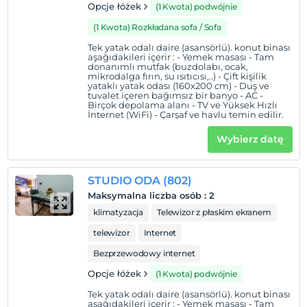
Opcje łóżek
(1 Kwota) podwójnie
(1 Kwota) Rozkładana sofa / Sofa
Tek yatak odalı daire (asansörlü). konut binası
aşağıdakileri içerir : - Yemek masası - Tam
donanımlı mutfak (buzdolabı, ocak,
mikrodalga fırın, su ısıtıcısı,..) - Çift kişilik
yataklı yatak odası (160x200 cm) - Duş ve
tuvalet içeren bağımsız bir banyo - AC -
Birçok depolama alanı - TV ve Yüksek Hızlı
İnternet (WiFi) - Çarşaf ve havlu temin edilir.
Wybierz datę
STUDIO ODA (802)
Maksymalna liczba osób
:
2
klimatyzacja
Telewizor z płaskim ekranem
telewizor
Internet
Bezprzewodowy internet
Opcje łóżek
(1 Kwota) podwójnie
Tek yatak odalı daire (asansörlü). konut binası
aşağıdakileri içerir : - Yemek masası - Tam