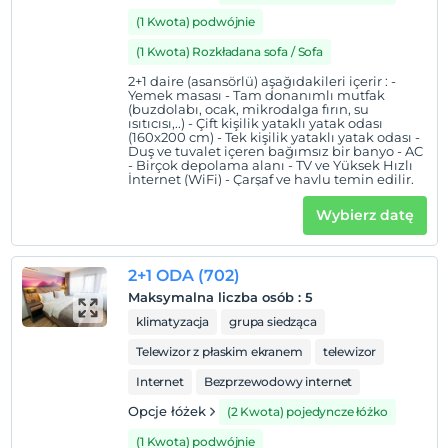
(1 Kwota) podwójnie
(1 Kwota) Rozkładana sofa / Sofa
2+1 daire (asansörlü) aşağıdakileri içerir : -
Yemek masası - Tam donanımlı mutfak
(buzdolabı, ocak, mikrodalga fırın, su
ısıtıcısı,..) - Çift kişilik yataklı yatak odası
(160x200 cm) - Tek kişilik yataklı yatak odası -
Duş ve tuvalet içeren bağımsız bir banyo - AC
- Birçok depolama alanı - TV ve Yüksek Hızlı
İnternet (WiFi) - Çarşaf ve havlu temin edilir.
Wybierz datę
2+1 ODA (702)
Maksymalna liczba osób
:
5
klimatyzacja
grupa siedząca
Telewizor z płaskim ekranem
telewizor
Internet
Bezprzewodowy internet
Opcje łóżek
(2 Kwota) pojedyncze łóżko
(1 Kwota) podwójnie