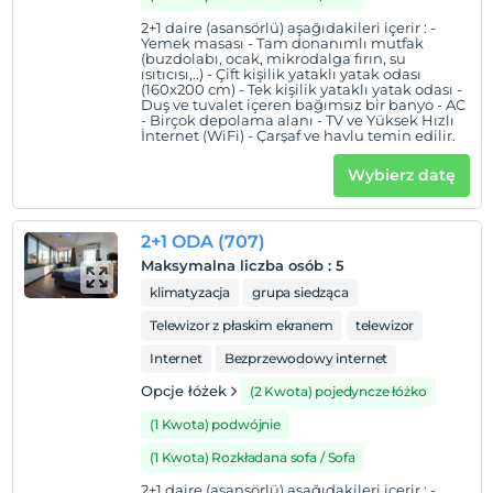
2+1 daire (asansörlü) aşağıdakileri içerir : -
Yemek masası - Tam donanımlı mutfak
(buzdolabı, ocak, mikrodalga fırın, su
ısıtıcısı,..) - Çift kişilik yataklı yatak odası
(160x200 cm) - Tek kişilik yataklı yatak odası -
Duş ve tuvalet içeren bağımsız bir banyo - AC
- Birçok depolama alanı - TV ve Yüksek Hızlı
İnternet (WiFi) - Çarşaf ve havlu temin edilir.
Wybierz datę
2+1 ODA (707)
Maksymalna liczba osób
:
5
klimatyzacja
grupa siedząca
Telewizor z płaskim ekranem
telewizor
Internet
Bezprzewodowy internet
Opcje łóżek
(2 Kwota) pojedyncze łóżko
(1 Kwota) podwójnie
(1 Kwota) Rozkładana sofa / Sofa
2+1 daire (asansörlü) aşağıdakileri içerir : -