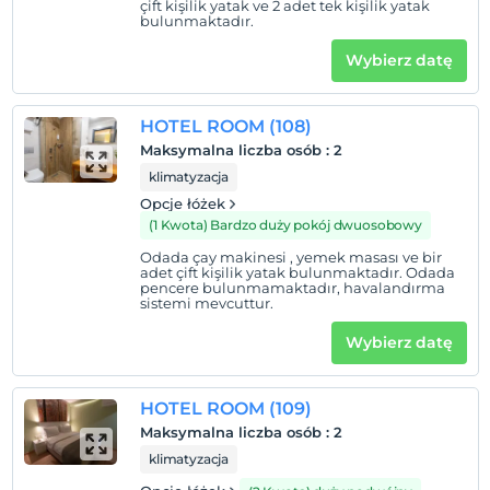
çift kişilik yatak ve 2 adet tek kişilik yatak
bulunmaktadır.
Wybierz datę
HOTEL ROOM (108)
Maksymalna liczba osób
:
2
klimatyzacja
Opcje łóżek
(1 Kwota) Bardzo duży pokój dwuosobowy
Odada çay makinesi , yemek masası ve bir
adet çift kişilik yatak bulunmaktadır. Odada
pencere bulunmamaktadır, havalandırma
sistemi mevcuttur.
Wybierz datę
HOTEL ROOM (109)
Maksymalna liczba osób
:
2
klimatyzacja