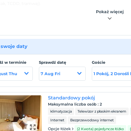
ak, TCDD, tramwaj).
Pokaż więcej
t w odległości spaceru od plaży.
swoje daty
ź w terminie
Sprawdź datę
Goście
gust Thu
7 Aug Fri
1 Pokój, 2 Dorośli
Standardowy pokój
Maksymalna liczba osób
:
2
klimatyzacja
Telewizor z płaskim ekranem
Internet
Bezprzewodowy internet
Opcje łóżek
(2 Kwota) pojedyncze łóżko