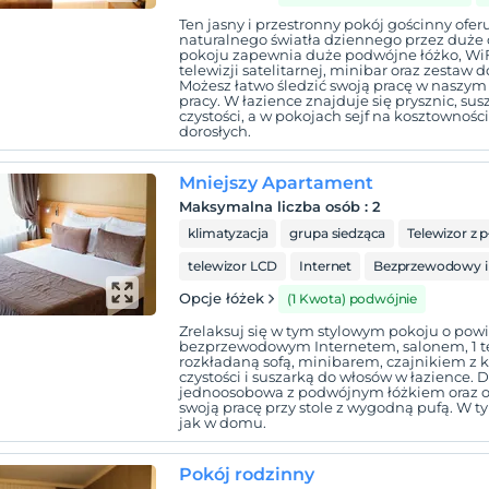
Ten jasny i przestronny pokój gościnny ofer
naturalnego światła dziennego przez duże
pokoju zapewnia duże podwójne łóżko, WiF
telewizji satelitarnej, minibar oraz zestaw 
Możesz łatwo śledzić swoją pracę w naszym
pracy. W łazience znajduje się prysznic, sus
czystości, a w pokojach sejf na kosztownośc
dorosłych.
Mniejszy Apartament
Maksymalna liczba osób
:
2
klimatyzacja
grupa siedząca
Telewizor z 
telewizor LCD
Internet
Bezprzewodowy i
Opcje łóżek
(1 Kwota) podwójnie
Zrelaksuj się w tym stylowym pokoju o pow
bezprzewodowym Internetem, salonem, 1 te
rozkładaną sofą, minibarem, czajnikiem z k
czystości i suszarką do włosów w łazience. D
jednoosobowa z podwójnym łóżkiem oraz od
swoją pracę przy stole z wygodną pufą. W 
jak w domu.
Pokój rodzinny