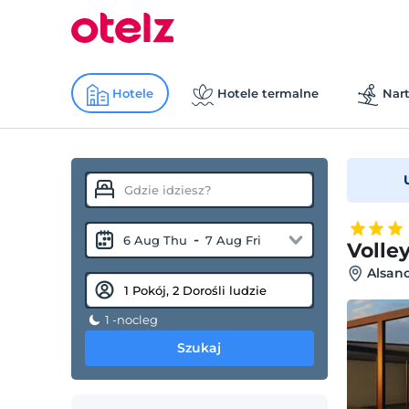
Hotele
Hotele termalne
Nart
-
6 Aug Thu
7 Aug Fri
Volley
Alsanc
1 -nocleg
Szukaj