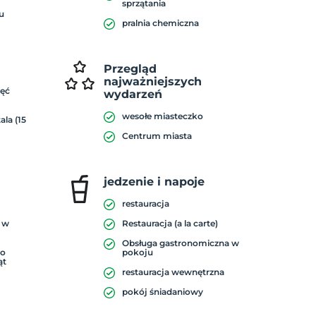
sprzątania
u
pralnia chemiczna
Przegląd
najważniejszych
ięć
wydarzeń
wesołe miasteczko
ala (15
Centrum miasta
jedzenie i napoje
restauracja
a w
Restauracja (a la carte)
Obsługa gastronomiczna w
do
pokoju
ąt
restauracja wewnętrzna
pokój śniadaniowy