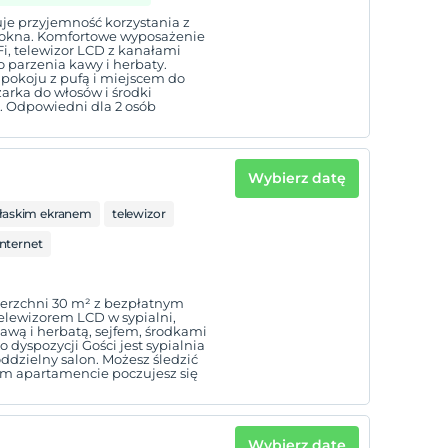
uje przyjemność korzystania z
 okna. Komfortowe wyposażenie
i, telewizor LCD z kanałami
do parzenia kawy i herbaty.
 pokoju z pufą i miejscem do
zarka do włosów i środki
i. Odpowiedni dla 2 osób
Wybierz datę
płaskim ekranem
telewizor
nternet
ierzchni 30 m² z bezpłatnym
lewizorem LCD w sypialni,
awą i herbatą, sejfem, środkami
o dyspozycji Gości jest sypialnia
dzielny salon. Możesz śledzić
tym apartamencie poczujesz się
Wybierz datę