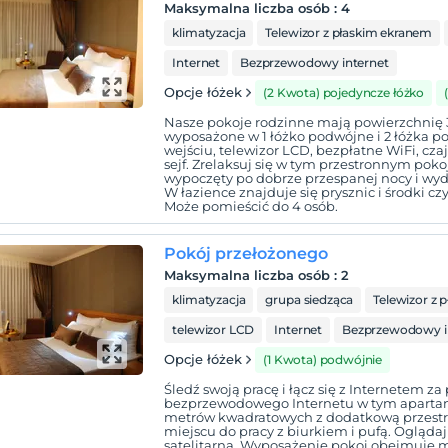
Maksymalna liczba osób
:
4
klimatyzacja
Telewizor z płaskim ekranem
Internet
Bezprzewodowy internet
Opcje łóżek
(2 Kwota) pojedyncze łóżko
Nasze pokoje rodzinne mają powierzchnię 
wyposażone w 1 łóżko podwójne i 2 łóżka 
wejściu, telewizor LCD, bezpłatne WiFi, czaj
sejf. Zrelaksuj się w tym przestronnym pok
wypoczęty po dobrze przespanej nocy i wyda
W łazience znajduje się prysznic i środki cz
Może pomieścić do 4 osób.
Pokój przełożonego
Maksymalna liczba osób
:
2
klimatyzacja
grupa siedząca
Telewizor z 
telewizor LCD
Internet
Bezprzewodowy i
Opcje łóżek
(1 Kwota) podwójnie
Śledź swoją pracę i łącz się z Internetem 
bezprzewodowego Internetu w tym apartam
metrów kwadratowych z dodatkową przestrz
miejscu do pracy z biurkiem i pufą. Oglądaj
satelitarną. Wyposażenie pokoi obejmuje m