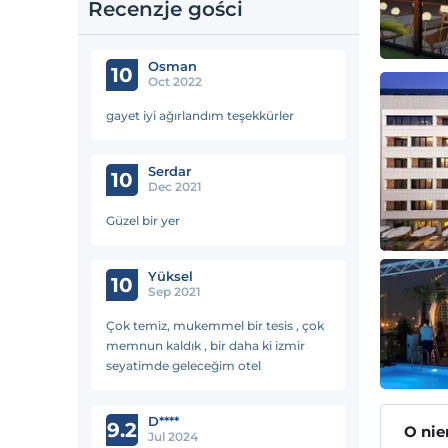
Recenzje gości
Osman
10
Oct 2022
gayet iyi ağırlandım teşekkürler
Serdar
10
Dec 2021
Güzel bir yer
Yüksel
10
Sep 2021
Çok temiz, mukemmel bir tesis , çok
memnun kaldık , bir daha ki izmir
seyatimde geleceğim otel
D****
9.2
O ni
Jul 2024