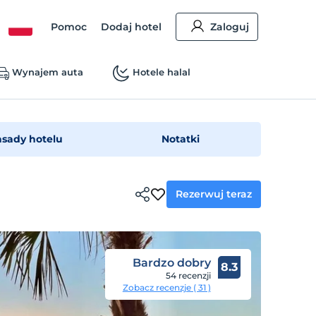
Pomoc
Dodaj hotel
Zaloguj
Wynajem auta
Hotele halal
asady hotelu
Notatki
Rezerwuj teraz
Bardzo dobry
8.3
54 recenzji
Zobacz recenzje ( 31 )