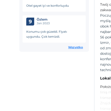
Twój d
Otel gayet iyi ve konforluydu
zakwa
Poczu
Özlem
9
myślą 
Jan 2023
obok h
najbar
Konumu çok güzeldi. Fiyatı
uygundu. Çok temizdi.
56 po
Izmir,
Wszystko
od zmę
dostoj
konfe
najnow
techni
Lokal
Położo
linią 
transp
Znajdu
transp