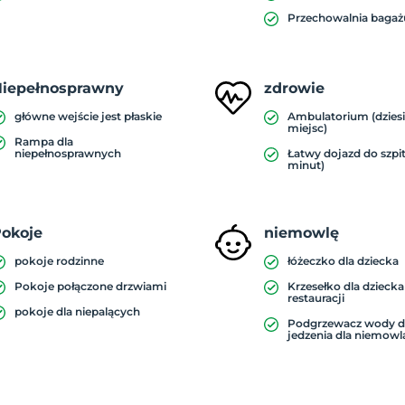
Przechowalnia bagaż
iepełnosprawny
zdrowie
główne wejście jest płaskie
Ambulatorium (dzies
miejsc)
Rampa dla
niepełnosprawnych
Łatwy dojazd do szpit
minut)
okoje
niemowlę
pokoje rodzinne
łóżeczko dla dziecka
Pokoje połączone drzwiami
Krzesełko dla dzieck
restauracji
pokoje dla niepalących
Podgrzewacz wody 
jedzenia dla niemowl