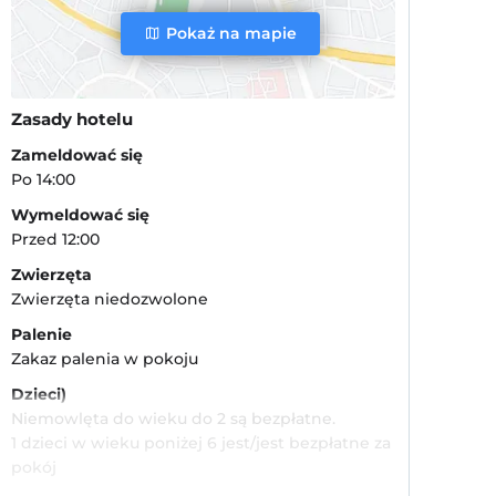
Pokaż na mapie
Zasady hotelu
Zameldować się
Po 14:00
Wymeldować się
Przed 12:00
Zwierzęta
Zwierzęta niedozwolone
Palenie
Zakaz palenia w pokoju
Dzieci)
Niemowlęta do wieku do 2 są bezpłatne.
1 dzieci w wieku poniżej 6 jest/jest bezpłatne za
pokój