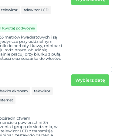
telewizor
telewizor LCD
(1 Kwota) podwójnie
33 metrów kwadratowych i są
pojedyncze przy oddzielnym
nik do herbaty i kawy, minibar i
oju rodzinnym, obudź się
jnie pracuj przy biurku z pufą.
ystości oraz suszarka do włosów.
Wybierz datę
płaskim ekranem
telewizor
nternet
za pośrednictwem
encie o powierzchni 34
enią i grupą do siedzenia, w
 telewizor LCD z transmisją
inibar, zestaw do parzenia