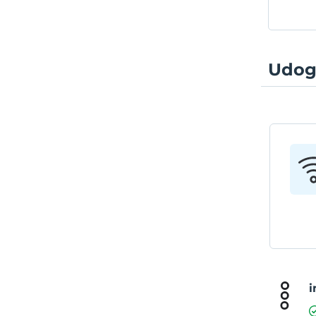
Udog
i