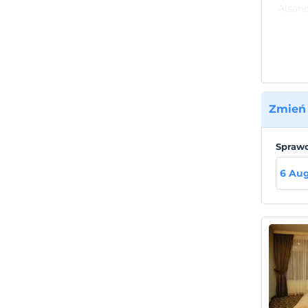
Alsanc
Plaża
To jes
Zmień 
Sprawd
6 Au