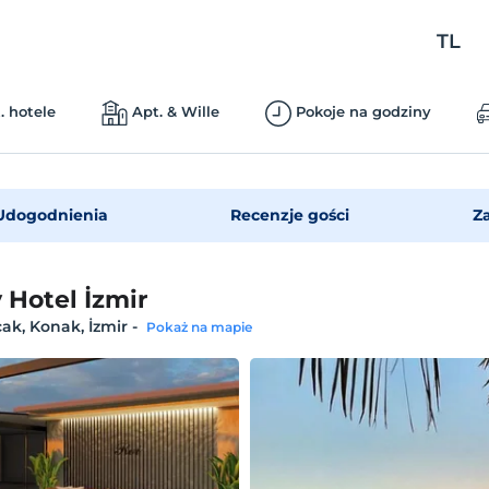
TL
. hotele
Apt. & Wille
Pokoje na godziny
Udogodnienia
Recenzje gości
Z
 Hotel İzmir
ak, Konak, İzmir
-
Pokaż na mapie