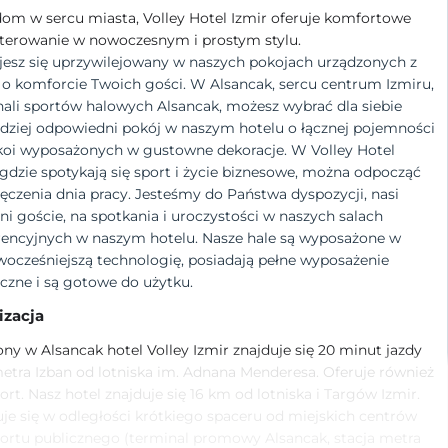
om w sercu miasta, Volley Hotel Izmir oferuje komfortowe
terowanie w nowoczesnym i prostym stylu.
jesz się uprzywilejowany w naszych pokojach urządzonych z
o komforcie Twoich gości. W Alsancak, sercu centrum Izmiru,
ali sportów halowych Alsancak, możesz wybrać dla siebie
dziej odpowiedni pokój w naszym hotelu o łącznej pojemności
koi wyposażonych w gustowne dekoracje. W Volley Hotel
 gdzie spotykają się sport i życie biznesowe, można odpocząć
czenia dnia pracy. Jesteśmy do Państwa dyspozycji, nasi
ni goście, na spotkania i uroczystości w naszych salach
rencyjnych w naszym hotelu. Nasze hale są wyposażone w
ocześniejszą technologię, posiadają pełne wyposażenie
czne i są gotowe do użytku.
izacja
ny w Alsancak hotel Volley Izmir znajduje się 20 minut jazdy
metra Izban od lotniska im. Adnana Menderesa. Oferuje również
ort. Nasz hotel znajduje się 16 km od lotniska i Targów Izmir.
je się w odległości krótkiego spaceru od miejskich centrów
ortu publicznego (terminal promowy Alsancak, stacja metra