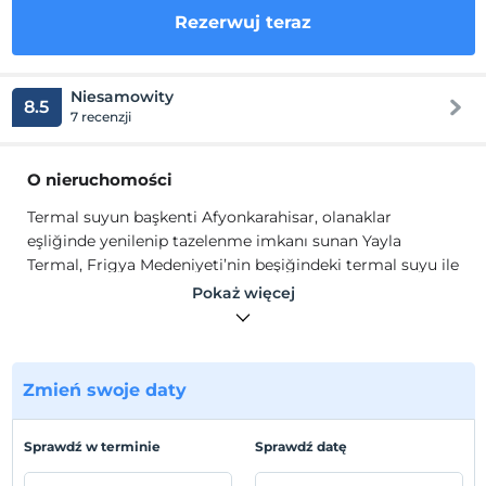
Rezerwuj teraz
Niesamowity
8.5
7 recenzji
O nieruchomości
Termal suyun başkenti Afyonkarahisar, olanaklar
eşliğinde yenilenip tazelenme imkanı sunan Yayla
Termal, Frigya Medeniyeti’nin beşiğindeki termal suyu ile
tarihten bu yana var olmuş Gazlıgöl mevkiinde yer
Pokaż więcej
almaktadır. Komple bir termal tesis olarak planlanmıştır.
Bölgenin müşteri memnuniyeti en yüksek oteli olan Vadi
Termal, 350 yatak kapasitesi, kapsamlı Spa alanları, tüm
Zmień swoje daty
oda ve villalarında bulunan size özel termal havuzları ve
hamamları ile değerli misafirlerimize unutulmaz bir
termal tatil tecrübesi sunmaktadır.
Sprawdź w terminie
Sprawdź datę