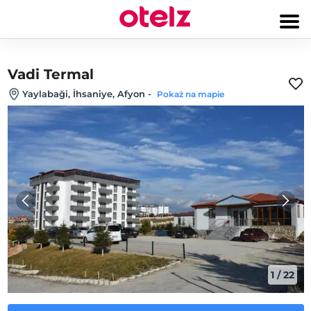
Vadi Termal
Yaylabaği, İhsaniye, Afyon
-
Pokaż na mapie
1
/
22