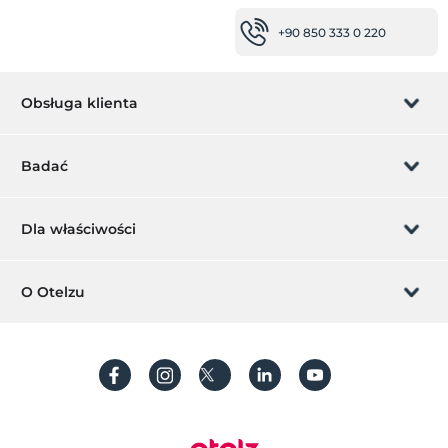
miejsca pracy
+90 850 333 0 220
faks / kserokopia
usługi sprzątania
Usługa codziennego sprzątania
Obsługa klienta
zdrowie
Zarządzanie rezerwacją
Badać
Łatwy dojazd do szpitala (15 minut)
Usługi rozrywkowe
Pozwól nam zadzwonić
Karta podarunkowa
Dla właściwości
pokazy nocne
Klub dziecięcy
Zostań członkiem
Co to jest ZMoney?
Dodaj swój hotel
O Otelzu
Usługi recepcji
Kontakt
Znak członkiem
Całodobowa recepcja
Dodaj swoją willę/apartament
O nas
Ekspresowe zameldowanie / wymeldowanie
Często Zadawane Pytania
Utwórz konto
inny
Zrównoważony rozwój
Ochrona danych osobowych
ogrzewanie
klimatyzacja