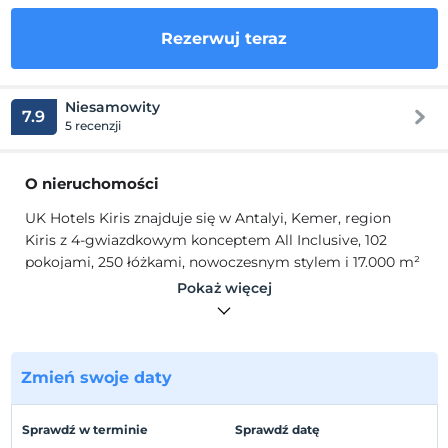
Rezerwuj teraz
Niesamowity
7.9
5 recenzji
O nieruchomości
UK Hotels Kiris znajduje się w Antalyi, Kemer, region
Kiris z 4-gwiazdkowym konceptem All Inclusive, 102
pokojami, 250 łóżkami, nowoczesnym stylem i 17.000 m²
powierzchni. W czystych wodach Morza Śródziemnego,
Pokaż więcej
Kemer i Kiriş to fascynujące piękno połączone z zieloną
naturą. Aby Twoje wakacje były niezapomniane, oferuje
imponującą koncepcję z wyjątkowymi piaszczystymi
plażami, zabawnymi zajęciami na świeżym powietrzu
Zmień swoje daty
oraz wyjątkowymi potrawami i napojami.
W naszych pokojach, gdzie naszym celem jest
Sprawdź w terminie
Sprawdź datę