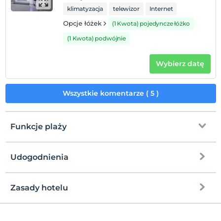
klimatyzacja
telewizor
Internet
Opcje łóżek
(1 Kwota) pojedyncze łóżko
(1 Kwota) podwójnie
Wybierz datę
Wszystkie komentarze ( 5 )
Funkcje plaży
Udogodnienia
na plażę
200 metrów dalej
plaża publiczna
Zasady hotelu
Internet
plaża piaskowa
Zameldować się
Płatny wifi
Po 14:00