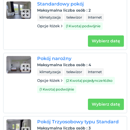
Zameldować się
Standardowy pokój
Po 14:00
Maksymalna liczba osób
:
2
klimatyzacja
telewizor
Internet
Wymeldować się
Przed 10:00
Opcje łóżek
(1 Kwota) podwójnie
Zwierzęta
Zwierzęta niedozwolone
Wybierz datę
Palenie
Zakaz palenia w pokoju
Pokój narożny
Godziny zameldowania
Maksymalna liczba osób
:
4
klimatyzacja
telewizor
Internet
Dzieci)
Niemowlęta do wieku do 1 są bezpłatne.
Opcje łóżek
(2 Kwota) pojedyncze łóżko
1 dzieci w wieku poniżej 6 jest/jest bezpłatne za pokój
(1 Kwota) podwójnie
Wybierz datę
Pokój Trzyosobowy typu Standard
Maksymalna liczba osób
:
3