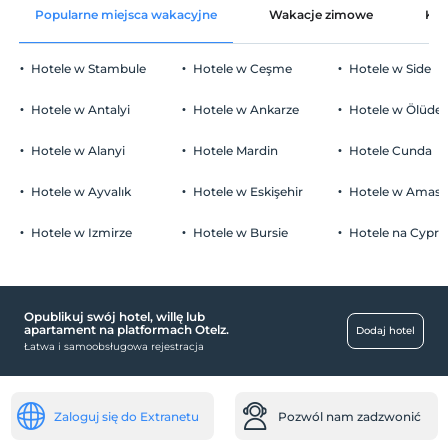
Popularne miejsca wakacyjne
Wakacje zimowe
Kat
Części wspólne i wszystkie pokoje
Wymeldować się
Przed 10:00
Hotele w Stambule
Hotele w Ceşme
Hotele w Side
Zwierzęta
Zwierzęta niedozwolone
Hotele w Antalyi
Hotele w Ankarze
Hotele w Ölüden
Palenie
Zakaz palenia w pokoju
Hotele w Alanyi
Hotele Mardin
Hotele Cunda
Parking
Dzieci)
Niemowlęta do wieku do 1 są bezpłatne.
wolny Parking publiczny
Hotele w Ayvalık
Hotele w Eskişehir
Hotele w Amasr
1 dzieci w wieku poniżej 6 jest/jest bezpłatne za pokój
parking (poza obiektem)
Hotele w Izmirze
Hotele w Bursie
Hotele na Cyprz
Opublikuj swój hotel, willę lub
miejsca publiczne
apartament na platformach Otelz.
Dodaj hotel
Łatwa i samoobsługowa rejestracja
ogród
centra handlowe
Rynek
Zaloguj się do Extranetu
Pozwól nam zadzwonić