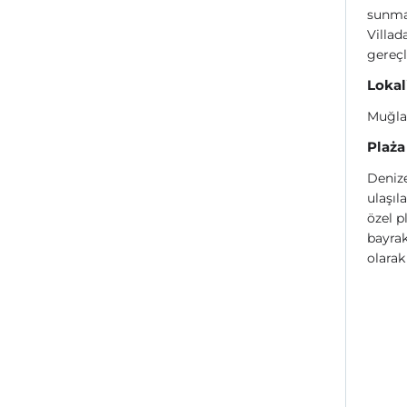
sunma
Villad
gereçl
Lokal
Muğla
Plaża
Denize
ulaşıl
özel p
bayrak
olarak