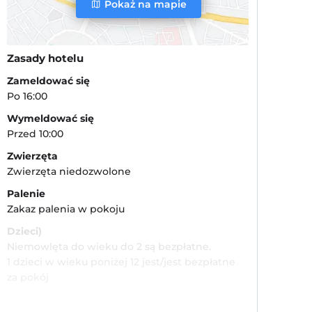
Pokaż na mapie
Zasady hotelu
Zameldować się
Po 16:00
Wymeldować się
Przed 10:00
Zwierzęta
Zwierzęta niedozwolone
Palenie
Zakaz palenia w pokoju
Dzieci)
Niemowlęta do wieku do 2 są bezpłatne.
1 dzieci w wieku poniżej 12 jest/jest bezpłatne
za pokój