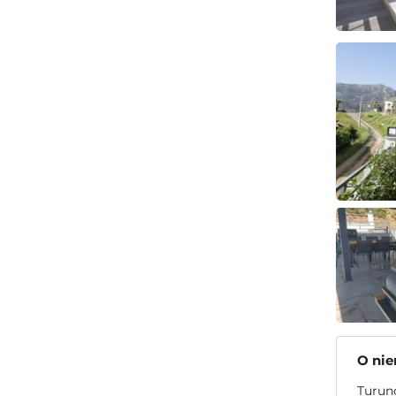
O ni
Turunc