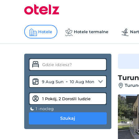
Hotele
Hotele termalne
Nart
Turunc
-
9 Aug Sun
10 Aug Mon
Turun
1 -nocleg
Szukaj