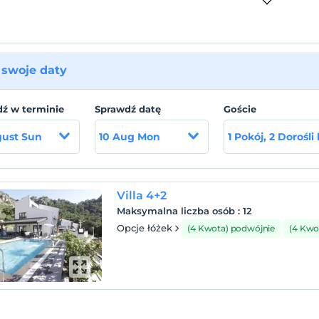
swoje daty
ź w terminie
Sprawdź datę
Goście
gust Sun
10 Aug Mon
1 Pokój, 2 Dorośli
Villa 4+2
Maksymalna liczba osób
:
12
Opcje łóżek
(4 Kwota) podwójnie
(4 Kwot