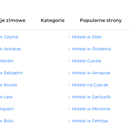
je zimowe
Kategorie
Popularne strony
 w Ceşme
Hotele w Side
 w Ankarze
Hotele w Ölüdeniz
Mardin
Hotele Cunda
w Eskişehir
Hotele w Amasrze
w Bursie
Hotele na Cyprze
w Lara
Hotele w Şanlıurfa
Kayseri
Hotele w Mersinie
w Bolu
Hotele w Fethiye