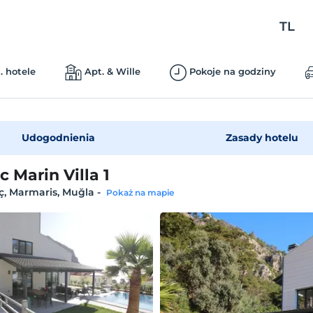
TL
. hotele
Apt. & Wille
Pokoje na godziny
Udogodnienia
Zasady hotelu
 Marin Villa 1
ç, Marmaris, Muğla
-
Pokaż na mapie