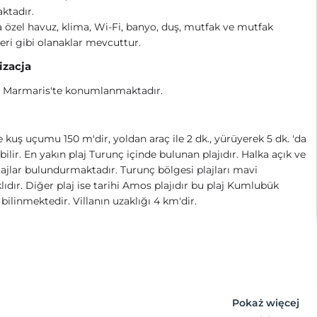
ktadır.
a özel havuz, klima, Wi-Fi, banyo, duş, mutfak ve mutfak
eri gibi olanaklar mevcuttur.
izacja
 Marmaris'te konumlanmaktadır.
 kuş uçumu 150 m'dir, yoldan araç ile 2 dk., yürüyerek 5 dk. 'da
abilir. En yakın plaj Turunç içinde bulunan plajıdır. Halka açık ve
lajlar bulundurmaktadır. Turunç bölgesi plajları mavi
lıdır. Diğer plaj ise tarihi Amos plajıdır bu plaj Kumlubük
 bilinmektedir. Villanın uzaklığı 4 km'dir.
Pokaż więcej