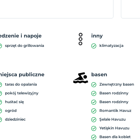
edzenie i napoje
inny
sprzęt do grillowania
klimatyzacja
iejsca publiczne
basen
taras do opalania
Zewnętrzny basen
pokój telewizyjny
Basen rodzinny
huśtać się
Basen rodzinny
ogród
Romantik Havuz
dziedziniec
Şelale Havuzu
Yetişkin Havuzu
Basen dla kobiet