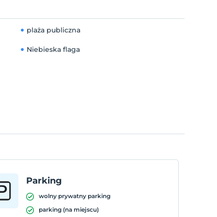
plaża publiczna
Niebieska flaga
Parking
wolny prywatny parking
parking (na miejscu)