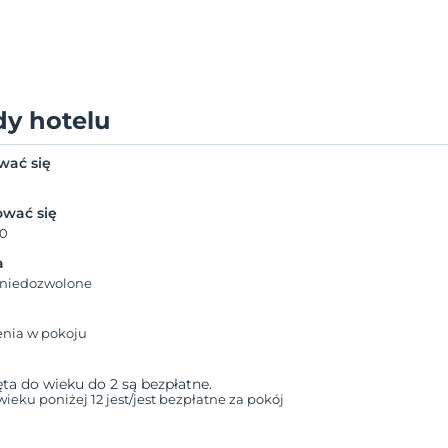
dy hotelu
wać się
wać się
00
a
 niedozwolone
enia w pokoju
a do wieku do 2 są bezpłatne.
 wieku poniżej 12 jest/jest bezpłatne za pokój