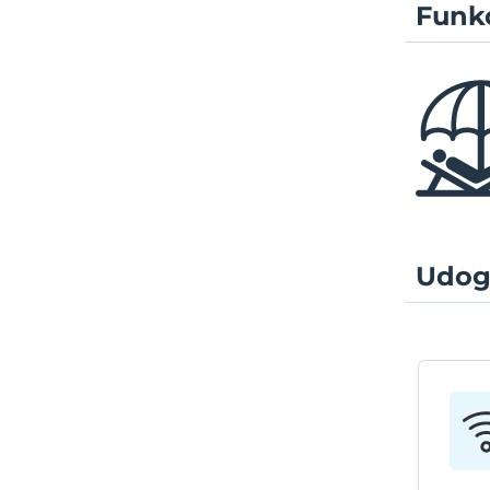
Funkc
Udog