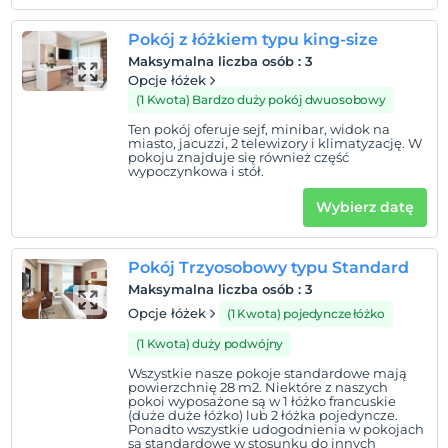
Lokalizacja
Pokój z łóżkiem typu king-size
Eskişehir Merkez ilçesi, Acıbadem Hastanesi çaprazında
Maksymalna liczba osób
:
3
bulunan otelimiz Özdilek AVM yanındadır, çevre yoluna
Opcje łóżek
çok yakın mesafededir. Ayrıca YHT Tren Garına yürüme
(1 Kwota) Bardzo duży pokój dwuosobowy
mesafesindedir.
Ten pokój oferuje sejf, minibar, widok na
miasto, jacuzzi, 2 telewizory i klimatyzację. W
pokoju znajduje się również część
wypoczynkowa i stół.
Pokaż na mapie
Wybierz datę
Pokój Trzyosobowy typu Standard
Zasady hotelu
Maksymalna liczba osób
:
3
Zameldować się
Opcje łóżek
(1 Kwota) pojedyncze łóżko
Po 14:00
(1 Kwota) duży podwójny
Wymeldować się
Wszystkie nasze pokoje standardowe mają
Przed 12:00
powierzchnię 28 m2. Niektóre z naszych
pokoi wyposażone są w 1 łóżko francuskie
Zwierzęta
(duże duże łóżko) lub 2 łóżka pojedyncze.
Ponadto wszystkie udogodnienia w pokojach
Zwierzęta niedozwolone
są standardowe w stosunku do innych