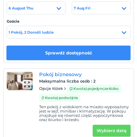
güzellikleri ayağınıza getirdik.
6 August Thu
7 Aug Fri
Eşsiz konaklama imkânına destek olan 3 farklı
kapasitedeki toplantı salonumuzda, kullandığımız
Goście
yenilikçi teknoloji alt yapımız ve donanımlı hizmet
anlayışımız ile misafirlerimizin memnuniyetini
1 Pokój, 2 Dorośli ludzie
önemsemekteyiz.
The Merlot Hotel olarak, günün en keyifli anında açık
Sprawdź dostępność
büfe kahvaltı seçeneğiyle misafirlerimize bol çeşitli
lezzetlerin keyfine varabilirsiniz. Seçkin bir akşam
yemeği için The Merlot Hotel’in bünyesinde yer alan
Pokój biznesowy
Harbiye ve Blackfish Restoran zengin lezzetleriyle
Maksymalna liczba osób
:
2
otelimizde kalan ve münferit olarak dışarıdan gelen tüm
Opcje łóżek
(2 Kwota) pojedyncze łóżko
konuklara hizmet vermektedir.
Eskişehir'in zengin
dokusunda göz kamaştıran The Merlot Hotel, tüm
(1 Kwota) podwójnie
ihtişamıyla modern bir rahatlık ve lüks içinde sizi
Ten pokój z widokiem na miasto wyposażony
misafirliğe davet ediyor.
jest w sejf, minibar i klimatyzację. W pokoju
znajduje się również część wypoczynkowa
oraz biurko i krzesło.
Wybierz datę