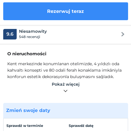
Rezerwuj teraz
Niesamowity
9.6
548 recenzji
O nieruchomości
Kent merkezinde konumlanan otelimizde, 4 yıldızlı oda
kahvaltı konsepti ve 80 odali ferah konaklama imkâniyla
konforun estetik dekorasyonla buluşmasını sağladık.
Lüks ayrıntılarda dekore edilen odalarimizda, kablolu ve
Pokaż więcej
kablosuz internet hizmeti, özel banyo malzemeleri ve
çeşitli içecek setuplari ile modern bir yasam alani
yaratmayi amaçladık. Ayrıca otelimiz, özel fitness center,
vale hizmeti bulunmaktadır.
Zmień swoje daty
Günün yorgunluğunu atmak, sevdiklerinizi ağırlamak ve
özel günlerinize değer katmak için bütün eşsiz
Sprawdź w terminie
Sprawdź datę