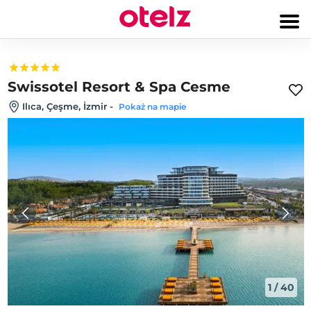
Swissotel Resort & Spa Cesme
Ilıca, Çeşme, İzmir
-
Pokaż na mapie
1
/
40