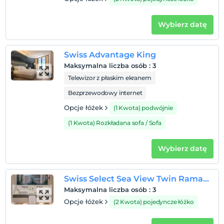
1 dzieci w wieku poniżej 11 jest/jest bezpłatne za pokój
Wybierz datę
Swiss Advantage King
Maksymalna liczba osób
:
3
Telewizor z płaskim ekranem
Bezprzewodowy internet
Opcje łóżek
(1 Kwota) podwójnie
(1 Kwota) Rozkładana sofa / Sofa
Wybierz datę
Swiss Select Sea View Twin Ramazan Bayramı 3 Gecelik Paket
Maksymalna liczba osób
:
3
Opcje łóżek
(2 Kwota) pojedyncze łóżko