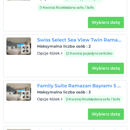
(1 Kwota) Rozkładana sofa / Sofa
Wybierz datę
Swiss Select Sea View Twin Ramazan Bayramı 5 Gecelik Paket
Maksymalna liczba osób
:
2
Opcje łóżek
(2 Kwota) pojedyncze łóżko
Wybierz datę
Family Suite Ramazan Bayramı 5 Gecelik Paket
Maksymalna liczba osób
:
3
Opcje łóżek
(1 Kwota) Rozkładana sofa / Sofa
Wybierz datę