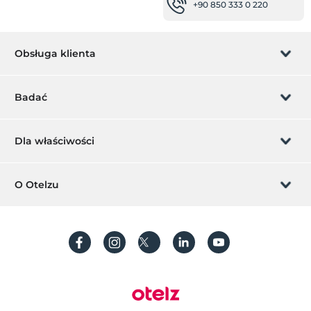
+90 850 333 0 220
Łatwy dojazd do szpitala (15 minut)
basen
odkryty basen (sezonowo)
Obsługa klienta
wewnętrzny basen
Zarządzanie rezerwacją
miejsca publiczne
Badać
winda
Pozwól nam zadzwonić
Karta podarunkowa
pokój spotkań
Dla właściwości
Pokoje
Zostań członkiem
Co to jest ZMoney?
Dodaj swój hotel
pokoje rodzinne
O Otelzu
Kontakt
Pokoje dla niepełnosprawnych
Znak członkiem
Dodaj swoją willę/apartament
O nas
Usługi recepcji
Często Zadawane Pytania
Utwórz konto
Całodobowa recepcja
Zrównoważony rozwój
Usługi concierge
Ochrona danych osobowych
transport
Regulamin
Przewodnik po procesie