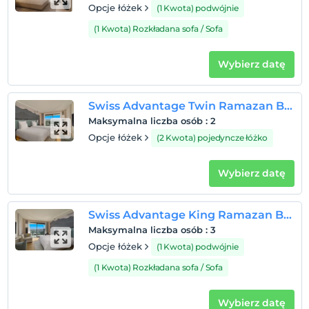
Opcje łóżek
(1 Kwota) podwójnie
(1 Kwota) Rozkładana sofa / Sofa
Wybierz datę
Swiss Advantage Twin Ramazan Bayramı 3 Gecelik Paket
Maksymalna liczba osób
:
2
Opcje łóżek
(2 Kwota) pojedyncze łóżko
Wybierz datę
Swiss Advantage King Ramazan Bayramı 3 Gecelik Paket
Maksymalna liczba osób
:
3
Opcje łóżek
(1 Kwota) podwójnie
(1 Kwota) Rozkładana sofa / Sofa
Wybierz datę