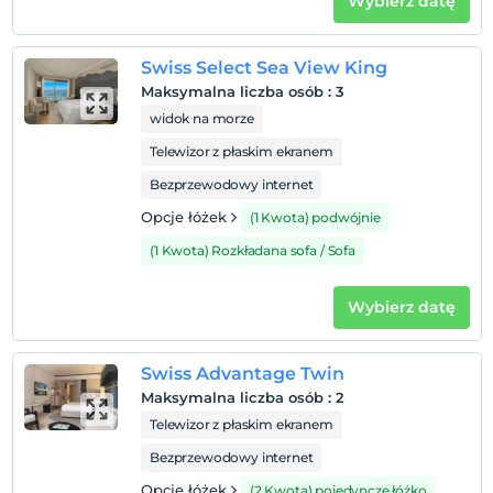
Wybierz datę
sağlayabilirsiniz.
Swiss Select Sea View King
Maksymalna liczba osób
:
3
Pokaż na mapie
widok na morze
Telewizor z płaskim ekranem
Zasady hotelu
Bezprzewodowy internet
Opcje łóżek
(1 Kwota) podwójnie
Zameldować się
Po 15:00
(1 Kwota) Rozkładana sofa / Sofa
Wymeldować się
Przed 12:00
Wybierz datę
Zwierzęta
Zwierzęta niedozwolone
Swiss Advantage Twin
Palenie
Maksymalna liczba osób
:
2
Dostępne miejsca dla palących
Telewizor z płaskim ekranem
Dzieci)
Bezprzewodowy internet
Niemowlęta do wieku do 0 są bezpłatne.
Opcje łóżek
(2 Kwota) pojedyncze łóżko