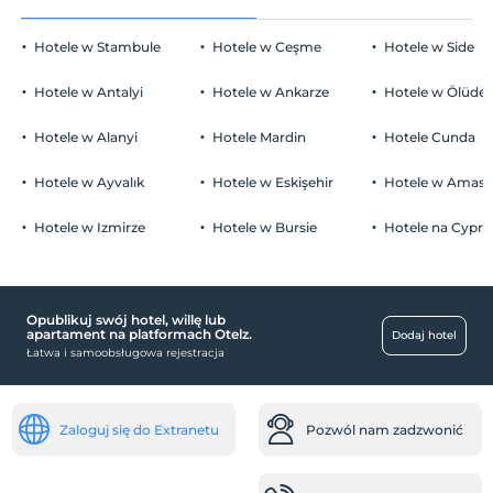
Przed 12:00
rusztowanie
Hotele w Stambule
Hotele w Ceşme
Hotele w Side
Zwierzęta
Leżaki i parasole
Zwierzęta niedozwolone
Hotele w Antalyi
Hotele w Ankarze
Hotele w Ölüden
Palenie
Dostępne miejsca dla palących
Hotele w Alanyi
Hotele Mardin
Hotele Cunda
Parking
Dzieci)
Niemowlęta do wieku do 0 są bezpłatne.
wolny prywatny parking
Hotele w Ayvalık
Hotele w Eskişehir
Hotele w Amasr
1 dzieci w wieku poniżej 11 jest/jest bezpłatne za pokój
parking (na miejscu)
Hotele w Izmirze
Hotele w Bursie
Hotele na Cyprz
Opublikuj swój hotel, willę lub
Usługi rozrywkowe
apartament na platformach Otelz.
Dodaj hotel
Łatwa i samoobsługowa rejestracja
Wydarzenie świąteczne
Niepełnosprawny
pokój dla niepełnosprawnych
Zaloguj się do Extranetu
Pozwól nam zadzwonić
zdrowie