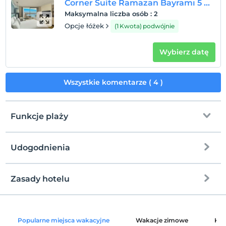
Corner Suite Ramazan Bayramı 5 Gecelik Paket
Maksymalna liczba osób
:
2
Opcje łóżek
(1 Kwota) podwójnie
Wybierz datę
Wszystkie komentarze ( 4 )
Funkcje plaży
Udogodnienia
Przy plaży
prywatna plaża
Zasady hotelu
Internet
plaża piaskowa
Zameldować się
wolny wifi
Po 15:00
Bar na plaży
Popularne miejsca wakacyjne
Wakacje zimowe
Kat
Części wspólne i wszystkie pokoje
Wymeldować się