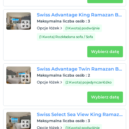
Swiss Advantage King Ramazan Bayramı 5 Gecelik Paket
Maksymalna liczba osób
:
3
Opcje łóżek
(1 Kwota) podwójnie
(1 Kwota) Rozkładana sofa / Sofa
Wybierz datę
Swiss Advantage Twin Ramazan Bayramı 5 Gecelik Paket
Maksymalna liczba osób
:
2
Opcje łóżek
(2 Kwota) pojedyncze łóżko
Wybierz datę
Swiss Select Sea View King Ramazan Bayramı 5 Gecelik Paket
Maksymalna liczba osób
:
3
Opcje łóżek
(1 Kwota) podwójnie