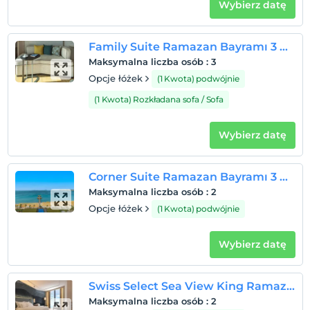
Wybierz datę
Family Suite Ramazan Bayramı 3 Gecelik Paket
Maksymalna liczba osób
:
3
Opcje łóżek
(1 Kwota) podwójnie
(1 Kwota) Rozkładana sofa / Sofa
Wybierz datę
Corner Suite Ramazan Bayramı 3 Gecelik Paket
Maksymalna liczba osób
:
2
Opcje łóżek
(1 Kwota) podwójnie
Wybierz datę
Swiss Select Sea View King Ramazan Bayramı 3 Gecelik Paket
Maksymalna liczba osób
:
2