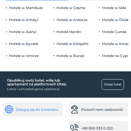
Hotele w Stambule
Hotele w Ceşme
Hotele w Side
Zwierzęta
Zwierzęta niedozwolone
Hotele w Antalyi
Hotele w Ankarze
Hotele w Ölüden
Palenie
miejsca publiczne
Zakaz palenia w pokoju
Hotele w Alanyi
Hotele Mardin
Hotele Cunda
Dzieci)
Taras
Niemowlęta do wieku do 2 są bezpłatne.
Hotele w Ayvalık
Hotele w Eskişehir
Hotele w Amasr
zdrowie
Nie ma polityki dotyczącej bezpłatnych dzieci
Hotele w Izmirze
Hotele w Bursie
Hotele na Cyprz
Łatwy dojazd do szpitala (15 minut)
Przegląd najważniejszych wydarzeń
Centrum miasta
Opublikuj swój hotel, willę lub
apartament na platformach Otelz.
Dodaj hotel
jedzenie i napoje
Łatwa i samoobsługowa rejestracja
stołówka
pokój śniadaniowy
Zaloguj się do Extranetu
Pozwól nam zadzwonić
transport
Transfer lotniskowy (płatny)
+90 850 333 0 220