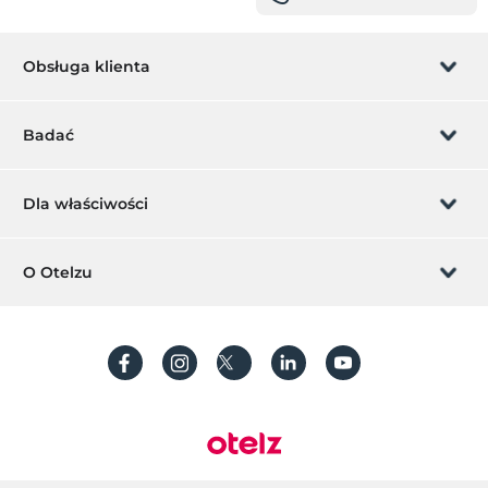
Usługa transferu (płatna)
inny
Obsługa klienta
ogrzewanie
klimatyzacja
Zarządzanie rezerwacją
Badać
Pokoje
pokoje rodzinne
Pozwól nam zadzwonić
Karta podarunkowa
Dla właściwości
pokoje dla VIP-ów
pokoje dla niepalących
Zostań członkiem
Co to jest ZMoney?
Dodaj swój hotel
O Otelzu
Usługi recepcji
Kontakt
Znak członkiem
Całodobowa recepcja
Dodaj swoją willę/apartament
O nas
sejf
Często Zadawane Pytania
Utwórz konto
Przechowalnia bagażu
Zrównoważony rozwój
Ochrona danych osobowych
Regulamin
Przewodnik po procesie