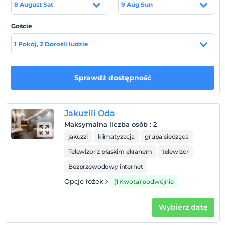
8 August Sat
9 Aug Sun
Pokaż na mapie
Goście
1 Pokój, 2 Dorośli ludzie
Zasady hotelu
Zameldować się
Sprawdź dostępność
Po 14:00
Wymeldować się
Przed 12:00
Jakuzili Oda
Zwierzęta
Maksymalna liczba osób
:
2
Zwierzęta niedozwolone
jakuzzi
klimatyzacja
grupa siedząca
Palenie
Telewizor z płaskim ekranem
telewizor
Zakaz palenia w pokoju
Bezprzewodowy internet
Dzieci)
Opcje łóżek
(1 Kwota) podwójnie
Niemowlęta do wieku do 2 są bezpłatne.
Nie ma polityki dotyczącej bezpłatnych dzieci
Wybierz datę