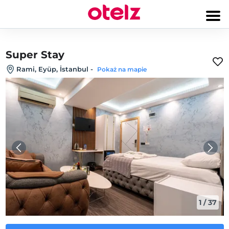
Super Stay
Rami, Eyüp, İstanbul
-
Pokaż na mapie
1
/
37