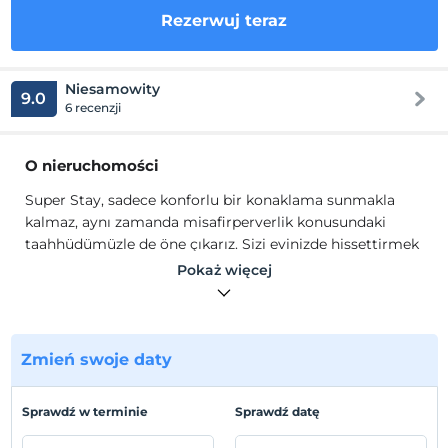
Rezerwuj teraz
Niesamowity
9.0
6 recenzji
O nieruchomości
Super Stay, sadece konforlu bir konaklama sunmakla
kalmaz, aynı zamanda misafirperverlik konusundaki
taahhüdümüzle de öne çıkarız. Sizi evinizde hissettirmek
için buradayız.
Pokaż więcej
İstanbul’un büyüsünü keşfetmek ve keyifli bir konaklama
deneyimi yaşamak istiyorsanız, Super Stay’i tercih etmek
için daha fazla beklemeyin.
Zmień swoje daty
Lokalizacja
Topçular Eyüp'te konumlanmaktadır.
Sprawdź w terminie
Sprawdź datę