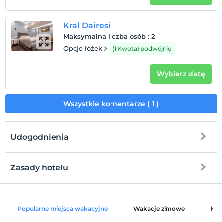
Kral Dairesi
Maksymalna liczba osób
:
2
Opcje łóżek
(1 Kwota) podwójnie
Wybierz datę
Wszystkie komentarze ( 1 )
Udogodnienia
Zasady hotelu
Internet
Zameldować się
wolny wifi
Po 14:00
Popularne miejsca wakacyjne
Wakacje zimowe
Kat
Części wspólne i wszystkie pokoje
Wymeldować się
Przed 12:00