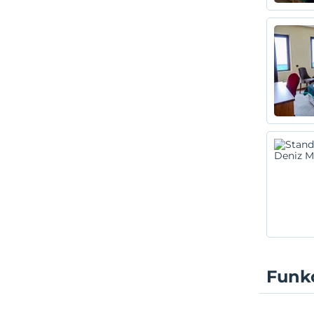
Funkc