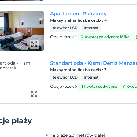
Apartament Rodzinny
Maksymalna liczba osób
:
4
telewizor LCD
Internet
Opcje łóżek
(2 Kwota) pojedyncze łóżko
Standart oda - Kısmi Deniz Manzar
Maksymalna liczba osób
:
3
telewizor LCD
Internet
Opcje łóżek
(1 Kwota) podwójnie
(1 Kwot
je plaży
na plażę
20 metrów dalej