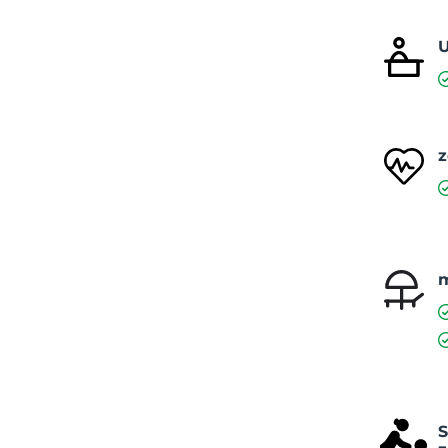
U
z
m
S