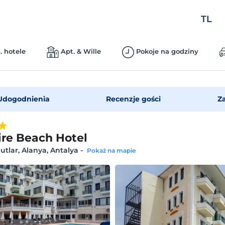
TL
. hotele
Apt. & Wille
Pokoje na godziny
Udogodnienia
Recenzje gości
Z
ire Beach Hotel
tlar, Alanya, Antalya
-
Pokaż na mapie