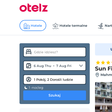
Hotele
Hotele termalne
Nart
-
6 Aug Thu
7 Aug Fri
Sun F
Mahmu
1 -nocleg
Szukaj