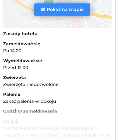
Pokaż na mapie
Zasady hotelu
Zameldować się
Po 14:00
Wymeldować się
Przed 12:00
Zwierzęta
Zwierzęta niedozwolone
Palenie
Zakaz palenia w pokoju
Godziny zameldowania
Dzieci)
Niemowlęta do wieku do 2 są bezpłatne.
1 dzieci w wieku poniżej 6 jest/jest bezpłatne za