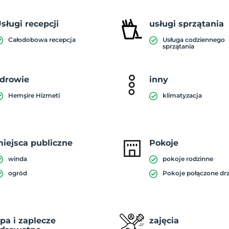
sługi recepcji
usługi sprzątania
Całodobowa recepcja
Usługa codziennego
sprzątania
drowie
inny
Hemşire Hizmeti
klimatyzacja
iejsca publiczne
Pokoje
winda
pokoje rodzinne
ogród
Pokoje połączone dr
pa i zaplecze
zajęcia