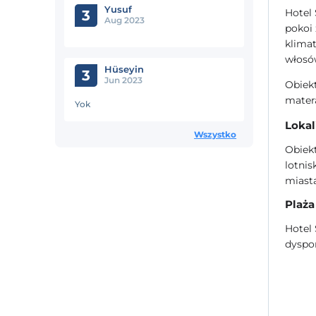
Yusuf
Hotel 
3
Aug 2023
pokoi 
klimat
włosów
Hüseyin
3
Jun 2023
Obiekt
matera
Yok
Lokal
Wszystko
Obiekt
lotnis
miasta
Plaża
Hotel 
dyspon