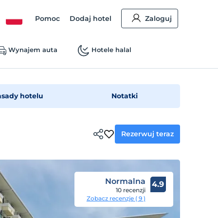
Pomoc
Dodaj hotel
Zaloguj
Wynajem auta
Hotele halal
asady hotelu
Notatki
Rezerwuj teraz
Normalna
4.9
10 recenzji
Zobacz recenzje ( 9 )