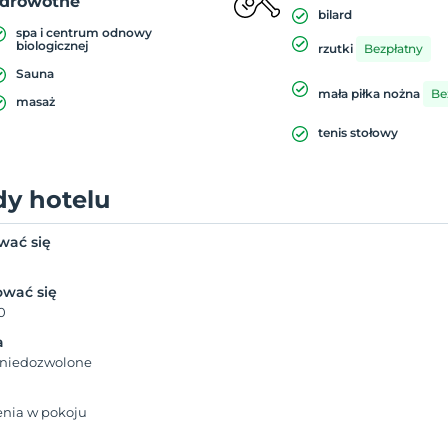
zdrowotne
bilard
spa i centrum odnowy
biologicznej
rzutki
Bezpłatny
Sauna
mała piłka nożna
Be
masaż
tenis stołowy
dy hotelu
wać się
wać się
0
a
 niedozwolone
enia w pokoju