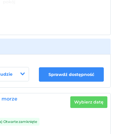
pokój
 ludzie
Sprawdź dostępność
a morze
Wybierz datę
a) Otwarte zamknięte