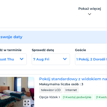
Pokaż więcej
swoje daty
ź w terminie
Sprawdź datę
Goście
gust Thu
7 Aug Fri
1 Pokój, 2 Dorośli
Pokój standardowy z widokiem n
Maksymalna liczba osób
:
3
telewizor LCD
Internet
Opcje łóżek
(1 Kwota) podwójnie
(1 Kwot