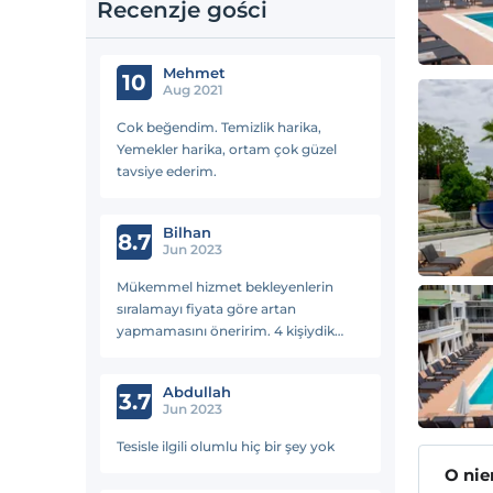
Recenzje gości
Mehmet
10
Aug 2021
Cok beğendim. Temizlik harika,
Yemekler harika, ortam çok güzel
tavsiye ederim.
Bilhan
8.7
Jun 2023
Mükemmel hizmet bekleyenlerin
sıralamayı fiyata göre artan
yapmamasını öneririm. 4 kişiydik
Beklentilerimizi karşıladı oteli ben
ayarlamıştım mahcup olmadım
Abdullah
fiyatına göre gayet yeterli. Biz
3.7
Jun 2023
memnunuz.
Tesisle ilgili olumlu hiç bir şey yok
O ni