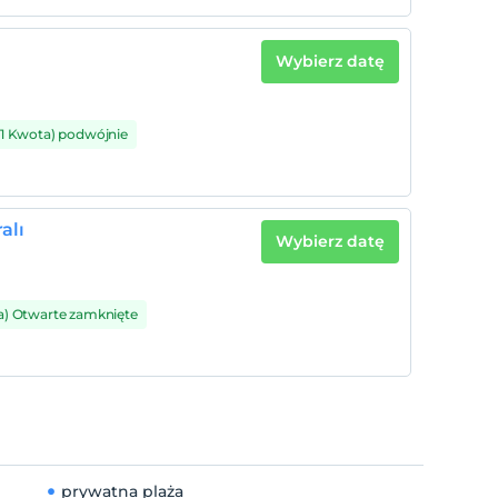
Wybierz datę
(1 Kwota) podwójnie
alı
Wybierz datę
a) Otwarte zamknięte
prywatna plaża