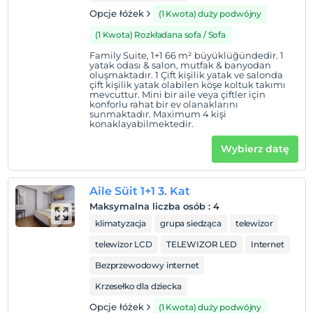
Opcje łóżek
(1 Kwota) duży podwójny
(1 Kwota) Rozkładana sofa / Sofa
Family Suite, 1+1 66 m² büyüklüğündedir. 1
yatak odası & salon, mutfak & banyodan
oluşmaktadır. 1 Çift kişilik yatak ve salonda
çift kişilik yatak olabilen köşe koltuk takımı
mevcuttur. Mini bir aile veya çiftler için
konforlu rahat bir ev olanaklarını
sunmaktadır. Maximum 4 kişi
konaklayabilmektedir.
Wybierz datę
Aile Süit 1+1 3. Kat
Maksymalna liczba osób
:
4
klimatyzacja
grupa siedząca
telewizor
telewizor LCD
TELEWIZOR LED
Internet
Bezprzewodowy internet
Krzesełko dla dziecka
Opcje łóżek
(1 Kwota) duży podwójny