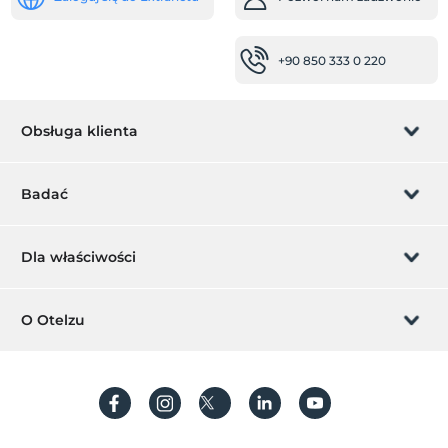
łóżeczko dziecięce
plac zabaw
+90 850 333 0 220
niemowlę
łóżeczko dla dziecka
Obsługa klienta
Podgrzewacz wody do jedzenia dla niemowląt
miejsca pracy
Zarządzanie rezerwacją
Badać
faks / kserokopia
Pozwól nam zadzwonić
kserokopia
Karta podarunkowa
Dla właściwości
usługi sprzątania
Zostań członkiem
Co to jest ZMoney?
usługa prasowania
Dodaj swój hotel
O Otelzu
Usługa codziennego sprzątania
Kontakt
Znak członkiem
Dodaj swoją willę/apartament
Niepełnosprawny
O nas
Często Zadawane Pytania
główne wejście jest płaskie
Utwórz konto
Zrównoważony rozwój
Rampa dla niepełnosprawnych
Ochrona danych osobowych