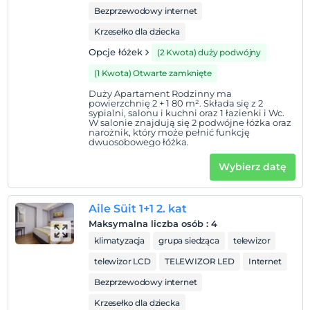
Bezprzewodowy internet
Krzesełko dla dziecka
Opcje łóżek
(2 Kwota) duży podwójny
(1 Kwota) Otwarte zamknięte
Duży Apartament Rodzinny ma
powierzchnię 2 + 1 80 m². Składa się z 2
sypialni, salonu i kuchni oraz 1 łazienki i Wc.
W salonie znajdują się 2 podwójne łóżka oraz
narożnik, który może pełnić funkcję
dwuosobowego łóżka.
Wybierz datę
Aile Süit 1+1 2. kat
Maksymalna liczba osób
:
4
klimatyzacja
grupa siedząca
telewizor
telewizor LCD
TELEWIZOR LED
Internet
Bezprzewodowy internet
Krzesełko dla dziecka