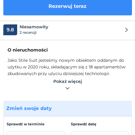
Rezerwuj teraz
Niesamowity
9.8
2 recenzji
O nieruchomości
Jako Stile Suit jesteśmy nowym obiektem oddanym do
użytku w 2020 roku, składającym się z 18 apartamentów
zbudowanych przy użyciu dzisiejszej technologii.
Naszym celem było zaoferowanie Państwu zarządzania
Pokaż więcej
hotelem apartamentowym na standardach hotelowych.
W Stile Suite Hotel mamy do dyspozycji 4 apartamenty
2 + 1 80 m2, 12 apartamentów 1 + 1 66 m2 oraz 2 pokoje
typu studio 1 + 0 28 m2.
Zmień swoje daty
Lokalizacja
Sprawdź w terminie
Sprawdź datę
Zbudowaliśmy nasz apartament w miejscu, które może
doprowadzić Cię do błękitnego morza i ciepłej plaży, w