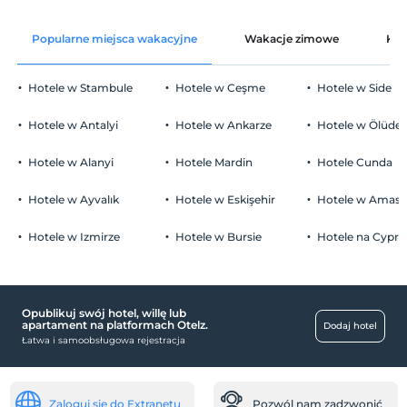
wolny wifi
Po 14:00
Popularne miejsca wakacyjne
Wakacje zimowe
Kat
Części wspólne i wszystkie pokoje
Wymeldować się
Przed 11:00
Hotele w Stambule
Hotele w Ceşme
Hotele w Side
Zwierzęta
Zwierzęta niedozwolone
Hotele w Antalyi
Hotele w Ankarze
Hotele w Ölüden
Palenie
Zakaz palenia w pokoju
Hotele w Alanyi
Hotele Mardin
Hotele Cunda
Parking
Godziny zameldowania
Dostęp do obiektu można uzyskać w godzinach 12:00 – 23:00 .
wolny prywatny parking
Hotele w Ayvalık
Hotele w Eskişehir
Hotele w Amasr
Poza tymi godzinami brama wjazdowa jest zamknięta.
parking (na miejscu)
Hotele w Izmirze
Hotele w Bursie
Hotele na Cyprz
Dzieci)
Niemowlęta do wieku do 1 są bezpłatne.
Kliknij, aby zobaczyć uwagi specjalne.
1 dzieci w wieku poniżej 2 jest/jest bezpłatne za pokój
Opublikuj swój hotel, willę lub
miejsca publiczne
apartament na platformach Otelz.
Dodaj hotel
Łatwa i samoobsługowa rejestracja
taras do opalania
ogród
dziecko
Zaloguj się do Extranetu
Pozwól nam zadzwonić