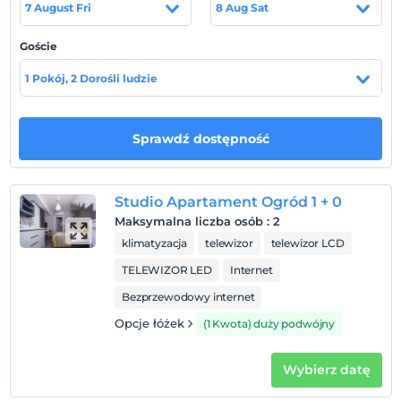
7 August Fri
8 Aug Sat
pobliżu wysokiej jakości restauracji, kawiarni i centrów
handlowych. Znajdujemy się w miejscu osłoniętym od
Goście
hałaśliwych lokali rozrywkowych, w którym można się
zrelaksować podczas snu i odpoczynku.
1 Pokój, 2 Dorośli ludzie
Plaża
Jest idealny na wszystkie wakacje i pobyty we wszystkich
Sprawdź dostępność
czterech porach roku, z bliskością okolicznych centrów
aktywności i miasta, zaledwie 4 minuty spacerem od
morza w Konyaalti, Antalya.
Studio Apartament Ogród 1 + 0
Maksymalna liczba osób
:
2
klimatyzacja
telewizor
telewizor LCD
Pokaż na mapie
TELEWIZOR LED
Internet
Bezprzewodowy internet
Opcje łóżek
(1 Kwota) duży podwójny
Zasady hotelu
Zameldować się
Wybierz datę
Po 14:00