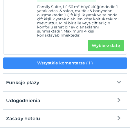
Family Suite, 1+1 66 m² büyüklüğündedir. 1
yatak odası & salon, mutfak & banyodan
oluşmaktadır. 1 Çift kişilik yatak ve salonda
çift kişilik yatak olabilen köşe koltuk takımı
mevcuttur. Mini bir aile veya çiftler için
konforlu rahat bir ev olanaklarını
sunmaktadır. Maximum 4 kişi
konaklayabilmektedir.
Wybierz datę
Wszystkie komentarze ( 1 )
Funkcje plaży
Udogodnienia
plaża publiczna
Plaża żwirowa
Zasady hotelu
Internet
Zameldować się