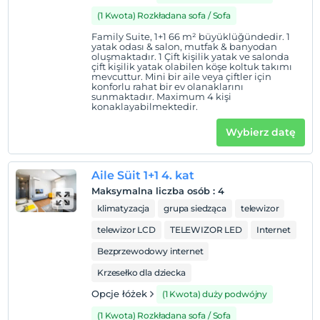
(1 Kwota) Rozkładana sofa / Sofa
Family Suite, 1+1 66 m² büyüklüğündedir. 1
yatak odası & salon, mutfak & banyodan
oluşmaktadır. 1 Çift kişilik yatak ve salonda
çift kişilik yatak olabilen köşe koltuk takımı
mevcuttur. Mini bir aile veya çiftler için
konforlu rahat bir ev olanaklarını
sunmaktadır. Maximum 4 kişi
konaklayabilmektedir.
Wybierz datę
Aile Süit 1+1 4. kat
Maksymalna liczba osób
:
4
klimatyzacja
grupa siedząca
telewizor
telewizor LCD
TELEWIZOR LED
Internet
Bezprzewodowy internet
Krzesełko dla dziecka
Opcje łóżek
(1 Kwota) duży podwójny
(1 Kwota) Rozkładana sofa / Sofa