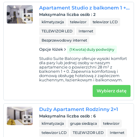
Wymeldować się
Apartament Studio z balkonem 1 + 0
Przed 11:00
Maksymalna liczba osób
:
2
Zwierzęta
klimatyzacja
telewizor
telewizor LCD
Zwierzęta niedozwolone
TELEWIZOR LED
Internet
Palenie
Bezprzewodowy internet
Zakaz palenia w pokoju
Opcje łóżek
(1 Kwota) duży podwójny
Godziny zameldowania
Dostęp do obiektu można uzyskać w godzinach 12:00 –
Studio Suite Balcony oferuje wysoki komfort
dla pary lub jednej osoby w naszym
23:00 . Poza tymi godzinami brama wjazdowa jest
apartamencie o powierzchni 28 m² z
zamknięta.
balkonem 1 + 0. Zapewnia komfortową i
domową obsługę hotelową z zapleczem
kuchennym, łazienkowym i balkonowym.
Dzieci)
Niemowlęta do wieku do 1 są bezpłatne.
Wybierz datę
1 dzieci w wieku poniżej 2 jest/jest bezpłatne za pokój
Duży Apartament Rodzinny 2+1
Maksymalna liczba osób
:
6
klimatyzacja
grupa siedząca
telewizor
telewizor LCD
TELEWIZOR LED
Internet