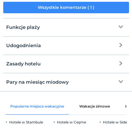
Zwierzęta niedozwolone
Wszystkie komentarze ( 1 )
Palenie
Zakaz palenia w pokoju
Godziny zameldowania
Funkcje plaży
Dzieci)
Niemowlęta do wieku do 1 są bezpłatne.
Udogodnienia
1 dzieci w wieku poniżej 4 jest/jest bezpłatne za pokój
Przy plaży
prywatna plaża
Zasady hotelu
Internet
Plaża żwirowa
Zameldować się
wolny wifi
Po 15:00
Pary na miesiąc miodowy
rusztowanie
Pomieszczenia wspólne i niektóre pokoje
Wymeldować się
Przed 12:00
Płytkie morze na brzegu
Kolacja przy świecach
Zwierzęta
Popularne miejsca wakacyjne
Wakacje zimowe
Kat
Leżaki i parasole
Zwierzęta niedozwolone
Oferta plików cookie
Palenie
Hotele w Stambule
Hotele w Ceşme
Hotele w Side
Zakaz palenia w pokoju
Parking