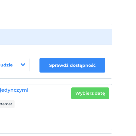
 ludzie
Sprawdź dostępność
ojedynczymi
Wybierz datę
ternet