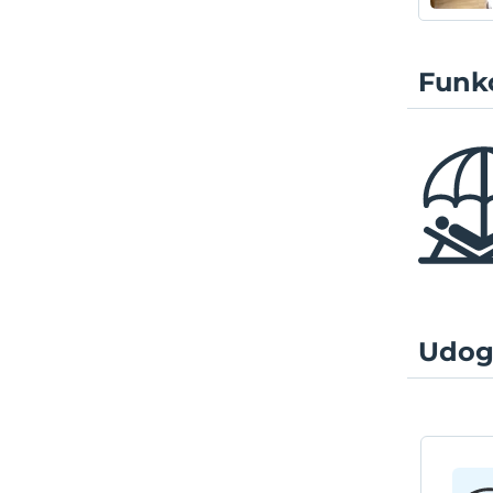
Funkc
Udog