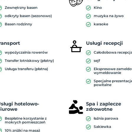
Zewnętrzny basen
Kino
odkryty basen (sezonowo)
muzyka na żywo
Basen rodzinny
karaoke
ransport
Usługi recepcji
wypożyczalnia rowerów
Całodobowa recepcj
Transfer lotniskowy (płatny)
sejf
Usługa transferu (płatna)
Ekspresowe zameldo
wymeldowanie
Specjalne prezentacj
powitalne
sługi hotelowo-
Spa i zaplecze
iurowe
zdrowotne
Bezpłatne korzystanie z
łaźnia parowa
mokrych pomieszczeń
Sakiewka
10% zniżki na masaż