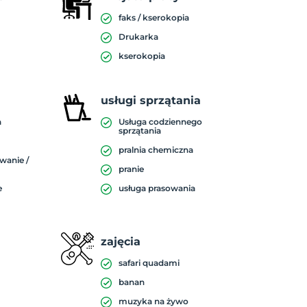
faks / kserokopia
Drukarka
kserokopia
usługi sprzątania
a
Usługa codziennego
sprzątania
pralnia chemiczna
wanie /
pranie
e
usługa prasowania
zajęcia
safari quadami
banan
muzyka na żywo