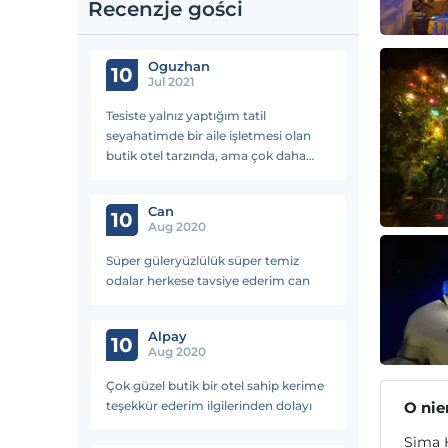
Recenzje gości
Oguzhan
10
Jul 2021
Tesiste yalnız yaptığım tatil
seyahatimde bir aile işletmesi olan
butik otel tarzında, ama çok daha
kaliteli bir otel olan Şima Otel de
kalma deneyimim oldu. Rahşan
Can
Hanım ve eşinin davranış ve
10
Aug 2020
samimiyetlerinden, otel hizmetinden
dolayı kendilerine çok teşekkür
Süper güleryüzlülük süper temiz
ederim. Kemerde hiç düşünmeden
odalar herkese tavsiye ederim can
kalabileceğiniz bir işletmedir. Kemer
merkezinde olan ve Bahçeler
arasındaki odaları ile kendinizi
Alpay
10
Aug 2020
doğanın içinde hissediyorsunuz. Her
konuda 5/5 :)
Çok güzel butik bir otel sahip kerime
teşekkür ederim ilgilerinden dolayı
O ni
Sima 