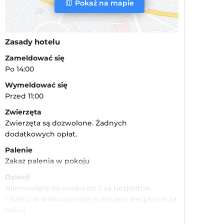
Pokaż na mapie
Zasady hotelu
Zameldować się
Po 14:00
Wymeldować się
Przed 11:00
Zwierzęta
Zwierzęta są dozwolone. Żadnych
dodatkowych opłat.
Palenie
Zakaz palenia w pokoju
Dzieci)
Niemowlęta do wieku do 2 są bezpłatne.
1 dzieci w wieku poniżej 6 jest/jest bezpłatne za
pokój