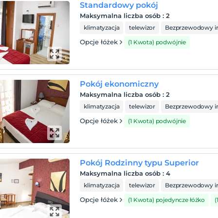
Standardowy pokój
Maksymalna liczba osób
:
2
klimatyzacja
telewizor
Bezprzewodowy in
Opcje łóżek
(1 Kwota) podwójnie
Pokój ekonomiczny
Maksymalna liczba osób
:
2
klimatyzacja
telewizor
Bezprzewodowy in
Opcje łóżek
(1 Kwota) podwójnie
Pokój Rodzinny typu Superior
Maksymalna liczba osób
:
4
klimatyzacja
telewizor
Bezprzewodowy in
Opcje łóżek
(1 Kwota) pojedyncze łóżko
(