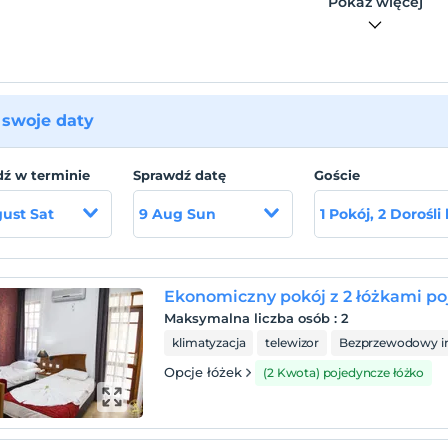
Pokaż więcej
swoje daty
ź w terminie
Sprawdź datę
Goście
ust Sat
9 Aug Sun
1 Pokój, 2 Dorośli
Ekonomiczny pokój z 2 łóżkami p
Maksymalna liczba osób
:
2
klimatyzacja
telewizor
Bezprzewodowy in
Opcje łóżek
(2 Kwota) pojedyncze łóżko