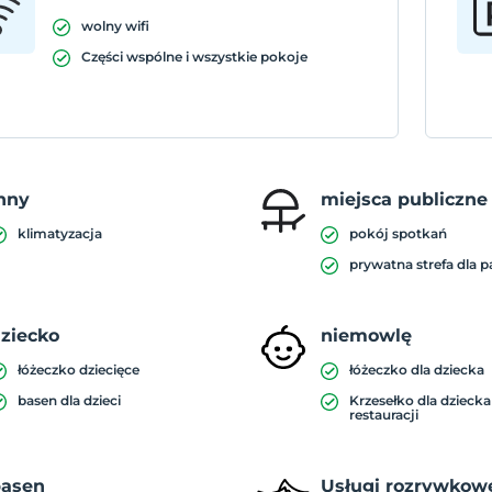
wolny wifi
Części wspólne i wszystkie pokoje
nny
miejsca publiczne
klimatyzacja
pokój spotkań
prywatna strefa dla 
ziecko
niemowlę
łóżeczko dziecięce
łóżeczko dla dziecka
basen dla dzieci
Krzesełko dla dzieck
restauracji
basen
Usługi rozrywkow