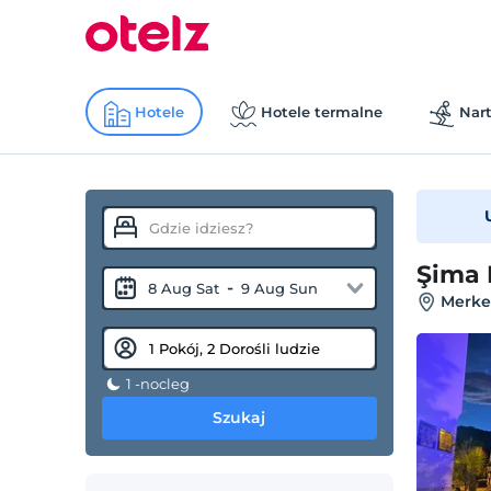
Hotele
Hotele termalne
Nart
Şima 
-
8 Aug Sat
9 Aug Sun
Merke
1 -nocleg
Szukaj