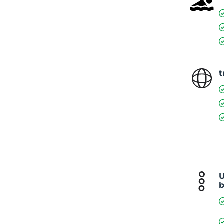
t
U
b