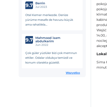
Berrin
pokoj
9.7
Jul 2023
pokoja
klimat
Otel Kemer merkezde. Denize
kabina
yürüme mesafe de havuzu küçük
ama rahatlıkla
produk
yüzebilirsiniz.Ortam,otel sahipleri ve
Wejść
elemanlar ilgili ve Güler Yüzlü.
14.00,
Mahmood isam
Kalabalık ortamı sevmiyorsanız
9.7
nocleg
abdulkarim
burası tam size göre
Jun 2022
akcep
Çok güler yüzlüler bizi çok memnun
Lokal
ettiler. Odalar oldukça temizdi ve
Sima H
konum olarakta güzeldi.
minut
Wszystko