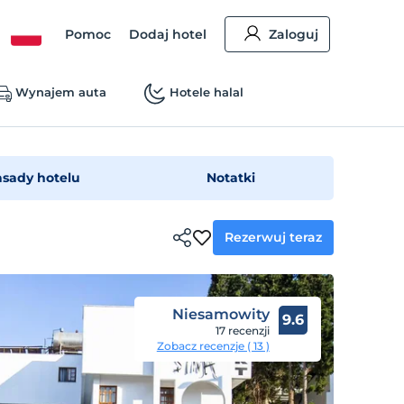
Pomoc
Dodaj hotel
Zaloguj
Wynajem auta
Hotele halal
asady hotelu
Notatki
Rezerwuj teraz
Niesamowity
9.6
17 recenzji
Zobacz recenzje ( 13 )