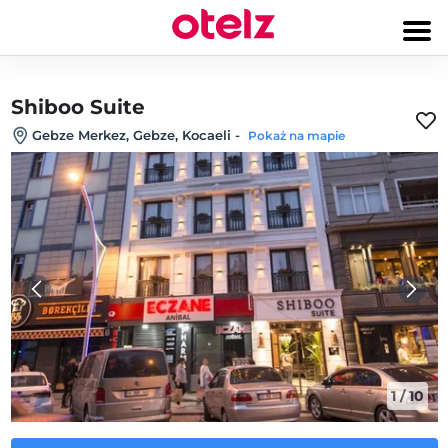
Shiboo Suite
Gebze Merkez, Gebze, Kocaeli
-
Pokaż na mapie
1
/
10