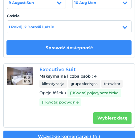
9 August Sun
10 Aug Mon
yürüme mesafesindedir. Sabiha Gökçen havalimanına 30
km mesafededir. Anadolu Sağlık Merkezi'ne 11 km
Goście
yakınlıktadır.
1 Pokój, 2 Dorośli ludzie
Pokaż na mapie
Sprawdź dostępność
Zasady hotelu
Executive Suit
Zameldować się
Maksymalna liczba osób
:
4
Po 14:00
klimatyzacja
grupa siedząca
telewizor
Wymeldować się
Opcje łóżek
(1 Kwota) pojedyncze łóżko
Przed 11:00
(1 Kwota) podwójnie
Zwierzęta
Zwierzęta niedozwolone
Wybierz datę
Palenie
Dostępne miejsca dla palących
Wszystkie komentarze ( 14 )