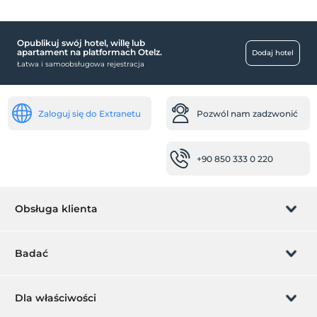
Opublikuj swój hotel, willę lub
transport
apartament na platformach Otelz.
Dodaj hotel
Łatwa i samoobsługowa rejestracja
Usługa transferu (płatna)
Pokoje
pokoje rodzinne
Zaloguj się do Extranetu
Pozwól nam zadzwonić
walizka
Usługi recepcji
+90 850 333 0 220
Całodobowa recepcja
sejf
Obsługa klienta
Niepełnosprawny
główne wejście jest płaskie
Zarządzanie rezerwacją
Badać
Podjazdy dla wózków inwalidzkich
Pozwól nam zadzwonić
zdrowie
Karta podarunkowa
Dla właściwości
Łatwy dojazd do szpitala (15 minut)