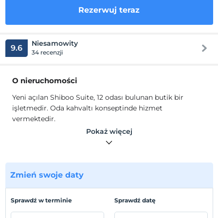
Rezerwuj teraz
Niesamowity
9.6
34 recenzji
O nieruchomości
Yeni açılan Shiboo Suite, 12 odası bulunan butik bir
işletmedir. Oda kahvaltı konseptinde hizmet
vermektedir.
Odalarında ısıtma, klima, Wi-Fi, TV, banyo, duş, ücretsiz
Pokaż więcej
banyo malzemeleri, tüm odalarda mutfak ve mutfak
gereçleri gibi olanaklar mevcuttur. Misafirlerimize
günlük odalarda ücretsiz su, çay ve kahve ikramımız
bulunmaktadır.
Zmień swoje daty
Lokalizacja
Sprawdź w terminie
Sprawdź datę
Gebze sanayi bölgesinin merkezinde şehir merkezinde
konumlanmaktadır. Gebze Center AVM karşısında 5 dk.