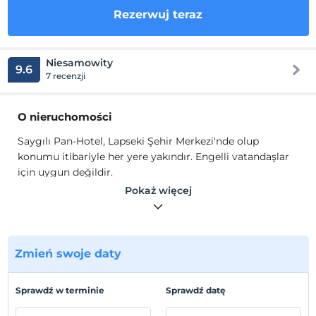
Rezerwuj teraz
Niesamowity
9.6
7 recenzji
O nieruchomości
Saygılı Pan-Hotel, Lapseki Şehir Merkezi'nde olup
konumu itibariyle her yere yakındır. Engelli vatandaşlar
için uygun değildir.
Saygılı Pan-Hotel genelinde ücretsiz Wi-Fi, her oda da
Pokaż więcej
LED TV ve uydu sistemi, klima, mini bar, banyo, WC, saç
kurutma makinesi, 7/24 sıcak su ve kameralı güvenlik
sistemi mevcuttur. Tesisimiz asansörlüdür.
Zmień swoje daty
Lokalizacja
Çanakkale Deniz Müzesi'ne de, Çanakkale Saat Kulesi'ne
Sprawdź w terminie
Sprawdź datę
de 32 km mesafededir. Çanakkale Havalimanı tesise 32
km uzaklıktadır.