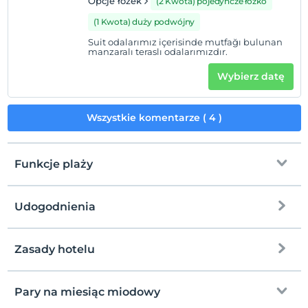
Opcje łóżek
(2 Kwota) pojedyncze łóżko
(1 Kwota) duży podwójny
Suit odalarımız içerisinde mutfağı bulunan
manzaralı teraslı odalarımızdır.
Wybierz datę
Wszystkie komentarze ( 4 )
Funkcje plaży
Udogodnienia
na plażę
Zasady hotelu
Internet
Zameldować się
wolny wifi
Po 12:00
Pary na miesiąc miodowy
Części wspólne i wszystkie pokoje