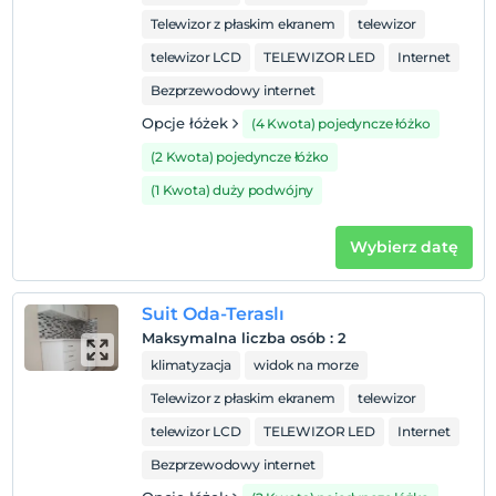
Telewizor z płaskim ekranem
telewizor
telewizor LCD
TELEWIZOR LED
Internet
Bezprzewodowy internet
Opcje łóżek
(4 Kwota) pojedyncze łóżko
(2 Kwota) pojedyncze łóżko
(1 Kwota) duży podwójny
Wybierz datę
Suit Oda-Teraslı
Maksymalna liczba osób
:
2
klimatyzacja
widok na morze
Telewizor z płaskim ekranem
telewizor
telewizor LCD
TELEWIZOR LED
Internet
Bezprzewodowy internet