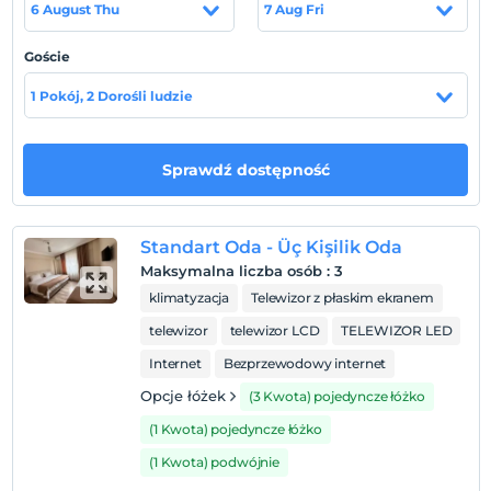
6 August Thu
7 Aug Fri
Goście
Pokaż na mapie
1 Pokój, 2 Dorośli ludzie
Zasady hotelu
Sprawdź dostępność
Zameldować się
Po 12:00
Standart Oda - Üç Kişilik Oda
Wymeldować się
Maksymalna liczba osób
:
3
Przed 11:00
klimatyzacja
Telewizor z płaskim ekranem
Zwierzęta
telewizor
telewizor LCD
TELEWIZOR LED
Zwierzęta niedozwolone
Internet
Bezprzewodowy internet
Palenie
Zakaz palenia w pokoju
Opcje łóżek
(3 Kwota) pojedyncze łóżko
(1 Kwota) pojedyncze łóżko
Dzieci)
W obiekcie nie mogą zostać zakwaterowane dzieci
(1 Kwota) podwójnie
poniżej 6 roku życia