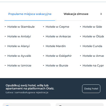
Wymeldować się
Przed 11:00
Śniadanie do pokoju pewnego ranka
Zwierzęta
Popularne miejsca wakacyjne
Wakacje zimowe
Kat
Zwierzęta niedozwolone
Palenie
Hotele w Stambule
Hotele w Ceşme
Hotele w Side
Zakaz palenia w pokoju
Parking
Dzieci)
Hotele w Antalyi
Hotele w Ankarze
Hotele w Ölüden
W obiekcie nie mogą zostać zakwaterowane dzieci poniżej 6
wolny Parking publiczny
roku życia
Hotele w Alanyi
Hotele Mardin
Hotele Cunda
parking (poza obiektem)
Hotele w Ayvalık
Hotele w Eskişehir
Hotele w Amasr
Hotele w Izmirze
Hotele w Bursie
Hotele na Cyprz
jedzenie i napoje
Okazja na wynos
Opublikuj swój hotel, willę lub
Usługi recepcji
apartament na platformach Otelz.
Dodaj hotel
Łatwa i samoobsługowa rejestracja
Całodobowa recepcja
Ekspresowe zameldowanie / wymeldowanie