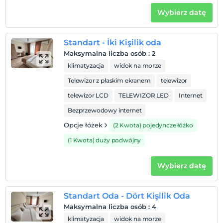
Wybierz datę
Standart - İki Kişilik oda
Maksymalna liczba osób
:
2
klimatyzacja
widok na morze
Telewizor z płaskim ekranem
telewizor
telewizor LCD
TELEWIZOR LED
Internet
Bezprzewodowy internet
Opcje łóżek
(2 Kwota) pojedyncze łóżko
(1 Kwota) duży podwójny
Wybierz datę
Standart Oda - Dört Kişilik Oda
Maksymalna liczba osób
:
4
klimatyzacja
widok na morze