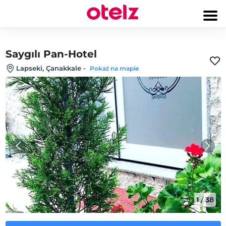
Saygılı Pan-Hotel
Lapseki‎, Çanakkale
-
Pokaż na mapie
1
/
38