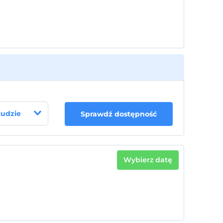
wieku poniżej 17
2 dla każdego pokoju. bezpłatnie dla dzieci w
wieku poniżej 17
 ludzie
Sprawdź dostępność
Wybierz datę