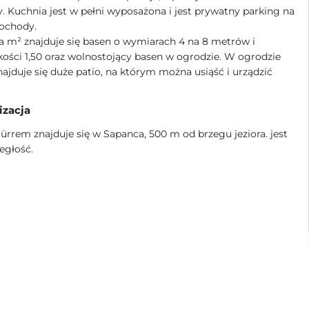
y. Kuchnia jest w pełni wyposażona i jest prywatny parking na
ochody.
Na
m²
znajduje się basen o wymiarach 4 na 8 metrów i
ości 1,50 oraz wolnostojący basen w ogrodzie. W ogrodzie
znajduje się duże patio, na którym można usiąść i urządzić
izacja
Hürrem znajduje się w Sapanca, 500 m od brzegu jeziora. jest
egłość.