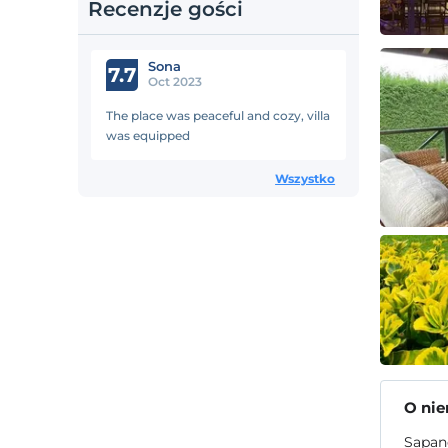
Recenzje gości
Sona
7.7
Oct 2023
The place was peaceful and cozy, villa
was equipped
Wszystko
O ni
Sapanc