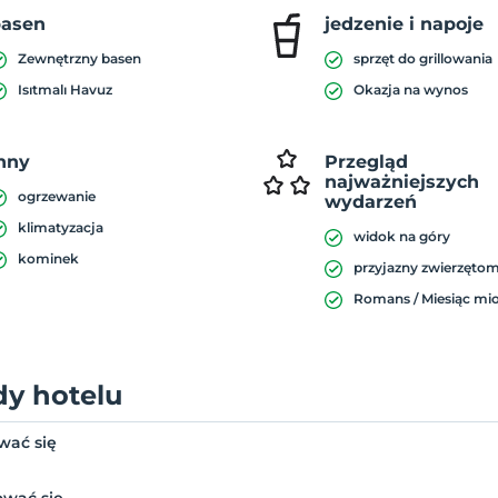
basen
jedzenie i napoje
Zewnętrzny basen
sprzęt do grillowania
Isıtmalı Havuz
Okazja na wynos
nny
Przegląd
najważniejszych
ogrzewanie
wydarzeń
klimatyzacja
widok na góry
kominek
przyjazny zwierzęto
Romans / Miesiąc m
dy hotelu
wać się