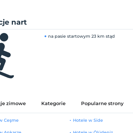
je nart
na pasie startowym
23 km stąd
je zimowe
Kategorie
Popularne strony
 w Ceşme
Hotele w Side
 w Ankarze
Hotele w Ölüdeniz