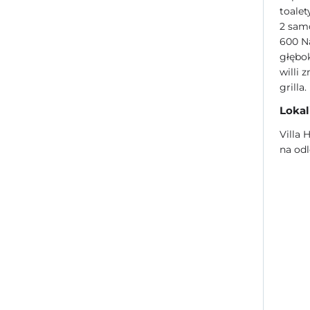
toalet
2 sam
600 
głębok
willi 
grilla.
Lokal
Villa 
na odl