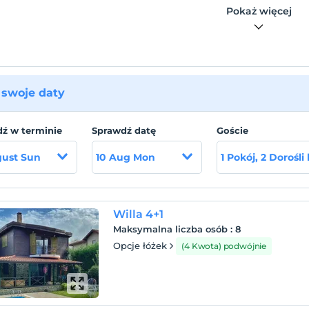
Pokaż więcej
swoje daty
ź w terminie
Sprawdź datę
Goście
gust Sun
10 Aug Mon
1 Pokój, 2 Dorośli
Willa 4+1
Maksymalna liczba osób
:
8
Opcje łóżek
(4 Kwota) podwójnie