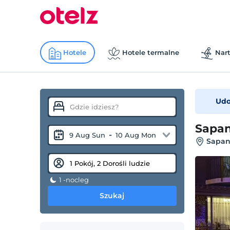
Hotele
Hotele termalne
Nart
Udo
Sapan
-
9 Aug Sun
10 Aug Mon
Sapan
1 -nocleg
Szukaj