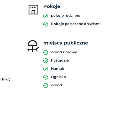
Pokoje
pokoje rodzinne
Pokoje połączone drzwiami
miejsca publiczne
ogród zimowy
huśtać się
Hamak
m
Ognisko
iodowy
ogród