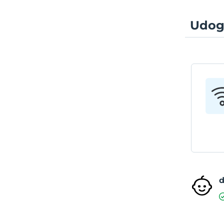
Udog
d