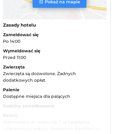
Pokaż na mapie
Zasady hotelu
Zameldować się
Po 14:00
Wymeldować się
Przed 11:00
Zwierzęta
Zwierzęta są dozwolone. Żadnych
dodatkowych opłat.
Palenie
Dostępne miejsca dla palących
Godziny zameldowania
Dzieci)
Niemowlęta do wieku do 2 są bezpłatne.
1 dla każdego pokoju. bezpłatnie dla dzieci w