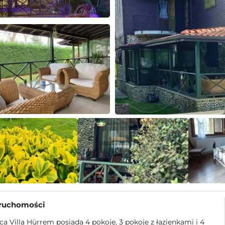
eruchomości
a Villa Hürrem posiada 4 pokoje, 3 pokoje z łazienkami i 4