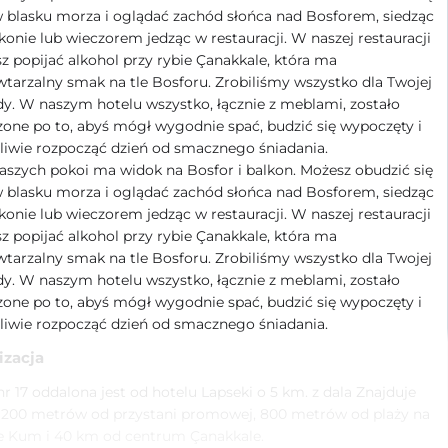
 blasku morza i oglądać zachód słońca nad Bosforem, siedząc
konie lub wieczorem jedząc w restauracji. W naszej restauracji
 popijać alkohol przy rybie Çanakkale, która ma
tarzalny smak na tle Bosforu. Zrobiliśmy wszystko dla Twojej
. W naszym hotelu wszystko, łącznie z meblami, zostało
one po to, abyś mógł wygodnie spać, budzić się wypoczęty i
liwie rozpocząć dzień od smacznego śniadania.
szych pokoi ma widok na Bosfor i balkon. Możesz obudzić się
 blasku morza i oglądać zachód słońca nad Bosforem, siedząc
konie lub wieczorem jedząc w restauracji. W naszej restauracji
 popijać alkohol przy rybie Çanakkale, która ma
tarzalny smak na tle Bosforu. Zrobiliśmy wszystko dla Twojej
. W naszym hotelu wszystko, łącznie z meblami, zostało
one po to, abyś mógł wygodnie spać, budzić się wypoczęty i
liwie rozpocząć dzień od smacznego śniadania.
izacja
nr 17 oddalona jest od hotelu Lapseki o 5 km. z dala Znajduje
n 200 metrów od przystani promowej, 800 metrów od plaży na
e Kum i 40 km od centrum Çanakkale.