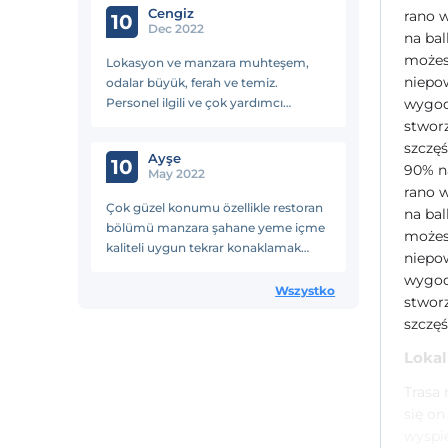
Cengiz
rano w
Mutlaka tekrar geleceğiz.
10
Dec 2022
na bal
możesz
Lokasyon ve manzara muhteşem,
niepow
odalar büyük, ferah ve temiz.
Personel ilgili ve çok yardımcı
wygody
olmaya çalışıyorlar. Restaurantta
stworz
akşam yemeği tavsiye ederim.
szczęś
Ayşe
Balık/Rakı ve mezeler gayet güzeldi.
10
90% na
May 2022
rano w
Çok güzel konumu özellikle restoran
na bal
bölümü manzara şahane yeme içme
możesz
kaliteli uygun tekrar konaklamak
niepow
isterim tavsiye ederim
wygody
Wszystko
stworz
szczęś
Lokal
Trasa 
się o
wyspi