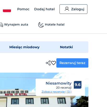
Pomoc
Dodaj hotel
Zaloguj
Wynajem auta
Hotele halal
Miesiąc miodowy
Notatki
Rezerwuj teraz
Niesamowity
9.6
20 recenzji
Zobacz recenzje ( 13 )