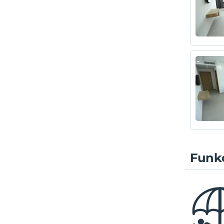
Funkc