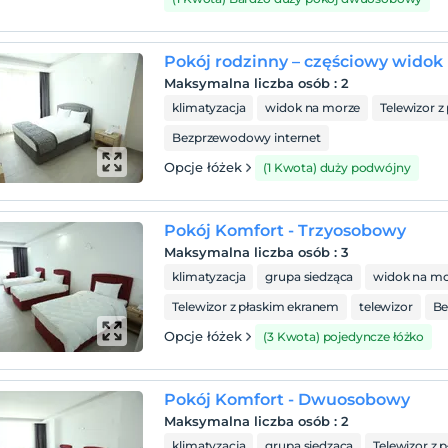
Pokój rodzinny – częściowy widok
Maksymalna liczba osób
:
2
klimatyzacja
widok na morze
Telewizor 
Bezprzewodowy internet
Opcje łóżek
(1 Kwota) duży podwójny
Pokój Komfort - Trzyosobowy
Maksymalna liczba osób
:
3
klimatyzacja
grupa siedząca
widok na mo
Telewizor z płaskim ekranem
telewizor
Be
Opcje łóżek
(3 Kwota) pojedyncze łóżko
Pokój Komfort - Dwuosobowy
Maksymalna liczba osób
:
2
klimatyzacja
grupa siedząca
Telewizor z 