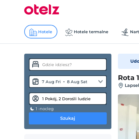
Hotele
Hotele termalne
Nart
Udo
Rota 
-
7 Aug Fri
8 Aug Sat
Lapse
1 -nocleg
Szukaj