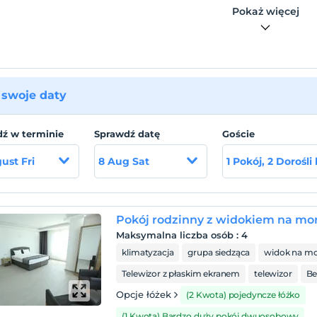
Pokaż więcej
swoje daty
ź w terminie
Sprawdź datę
Goście
ust Fri
8 Aug Sat
1 Pokój, 2 Dorośli
Pokój rodzinny z widokiem na mo
Maksymalna liczba osób
:
4
klimatyzacja
grupa siedząca
widok na mo
Telewizor z płaskim ekranem
telewizor
Be
Opcje łóżek
(2 Kwota) pojedyncze łóżko
(1 Kwota) Bardzo duży pokój dwuosobowy