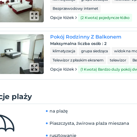
Bezprzewodowy internet
Opcje łóżek
(2 Kwota) pojedyncze łóżko
Pokój Rodzinny Z Balkonem
Maksymalna liczba osób
:
2
klimatyzacja
grupa siedząca
widok na mo
Telewizor z płaskim ekranem
telewizor
Be
Opcje łóżek
(1 Kwota) Bardzo duży pokój 
je plaży
na plażę
Piaszczysta, żwirowa plaża mieszana
rusztowanie