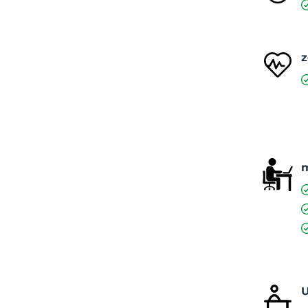
z
m
U