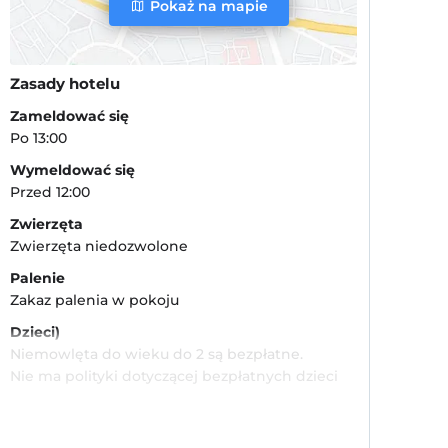
Pokaż na mapie
Zasady hotelu
Zameldować się
Po 13:00
Wymeldować się
Przed 12:00
Zwierzęta
Zwierzęta niedozwolone
Palenie
Zakaz palenia w pokoju
Dzieci)
Niemowlęta do wieku do 2 są bezpłatne.
Nie ma polityki dotyczącej bezpłatnych dzieci