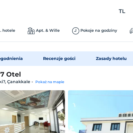
TL
. hotele
Apt. & Wille
Pokoje na godziny
godnienia
Recenzje gości
Zasady hotelu
17 Otel
ki?, Çanakkale
-
Pokaż na mapie