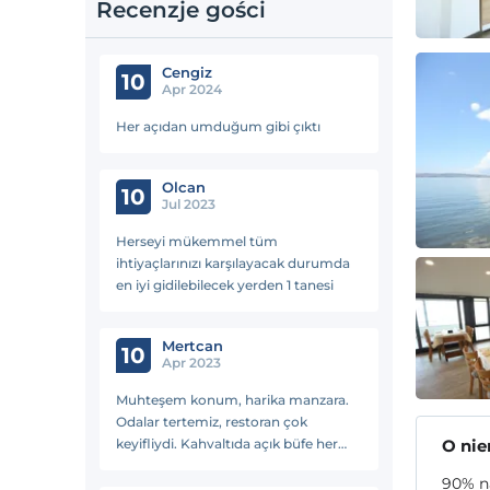
Recenzje gości
Cengiz
10
Apr 2024
Her açıdan umduğum gibi çıktı
Olcan
10
Jul 2023
Herseyi mükemmel tüm
ihtiyaçlarınızı karşılayacak durumda
en iyi gidilebilecek yerden 1 tanesi
Mertcan
10
Apr 2023
Muhteşem konum, harika manzara.
Odalar tertemiz, restoran çok
keyifliydi. Kahvaltıda açık büfe her
O ni
şey vardı ve tazeydi. Bebek yatağı
90% na
konusunda çok yardımcı oldular.