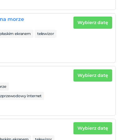
 na morze
Wybierz datę
z płaskim ekranem
telewizor
Wybierz datę
rze
zprzewodowy internet
Wybierz datę
płaskim ekranem
telewizor