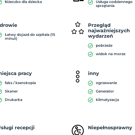
łóżeczko dla dziecka
Usługa codziennego
sprzątania
drowie
Przegląd
najważniejszych
Łatwy dojazd do szpitala (15
wydarzeń
minut)
pobrzeże
widok na morze
iejsca pracy
inny
faks / kserokopia
ogrzewanie
Skaner
Generator
Drukarka
klimatyzacja
sługi recepcji
Niepełnosprawny