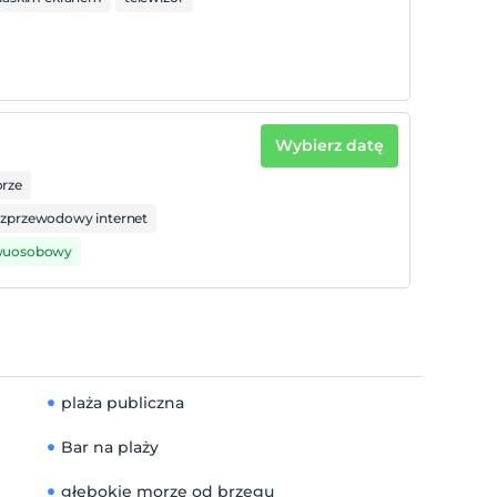
Wybierz datę
rze
zprzewodowy internet
dwuosobowy
plaża publiczna
Bar na plaży
głębokie morze od brzegu