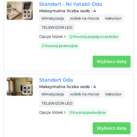
Standart - İki Yataklı Oda
Maksymalna liczba osób
:
4
klimatyzacja
widok na morze
telewizor
TELEWIZOR LED
Opcje łóżek
(2 Kwota) pojedyncze łóżko
(1 Kwota) podwójnie
Wybierz datę
Standart Oda
Maksymalna liczba osób
:
4
klimatyzacja
widok na morze
telewizor
TELEWIZOR LED
Opcje łóżek
(1 Kwota) podwójnie
Wybierz datę