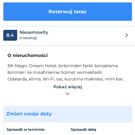
Rezerwuj teraz
Niesamowity
8.4
4 recenzji
O nieruchomości
RK Magic Dream Hotel, birbirinden farklı konaklama
birimleri ile misafirlerine hizmet vermektedir.
Odalarda, klima, Wi-Fi, saç kurutma makinesi, mini bar,
ücretsiz banyo malzemeleri bulunmaktadır.
Pokaż więcej
Lokalizacja
Kemer Merkez'de konumlanmaktadır.
Zmień swoje daty
Plaża
Plaja 600 m mesafededir. Tesisin kendi özel plajı
Sprawdź w terminie
Sprawdź datę
bulunmaktadır.