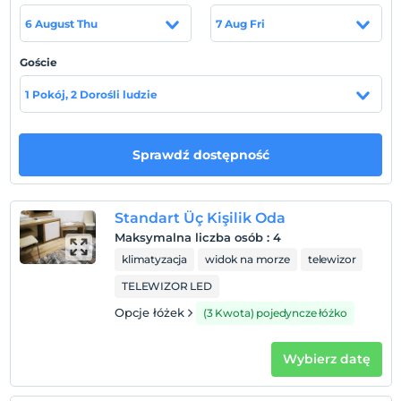
6 August Thu
7 Aug Fri
Pokaż na mapie
Goście
1 Pokój, 2 Dorośli ludzie
Zasady hotelu
Sprawdź dostępność
Zameldować się
Po 14:00
Wymeldować się
Standart Üç Kişilik Oda
Przed 12:00
Maksymalna liczba osób
:
4
Zwierzęta
klimatyzacja
widok na morze
telewizor
Zwierzęta niedozwolone
TELEWIZOR LED
Palenie
Opcje łóżek
(3 Kwota) pojedyncze łóżko
Zakaz palenia w pokoju
Dzieci)
Wybierz datę
Niemowlęta do wieku do 2 są bezpłatne.
1 dzieci w wieku poniżej 12 jest/jest bezpłatne za pokój