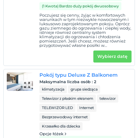
(1 Kwota) Bardzo duży pokój dwuosobowy
Poczujesz się cenny, żyjąc w komfortowych
warunkach w tym niezwykle nowoczesnym i
luksusowo zaprojektowanym pokoju. Oprócz
gazu ziemnego do ogrzewania i ciepłej wody,
istnieje również centralny system
klimatyzacji do ogrzewania i chłodzenia
pomieszczeń. Jeśli chcesz, możesz również
przygotowywać własne posiłki w
nowoczesnej i pomysłowej mini kuchni. * * *
W ramach działań związanych z COVID 19
Wybierz datę
nasze pomieszczenia są wietrzone przez co
najmniej 24 godziny i okresowo spryskiwane.
Pokój typu Deluxe Z Balkonem
Maksymalna liczba osób
:
2
klimatyzacja
grupa siedząca
Telewizor z płaskim ekranem
telewizor
TELEWIZOR LED
Internet
Bezprzewodowy internet
Krzesełko dla dziecka
Opcje łóżek