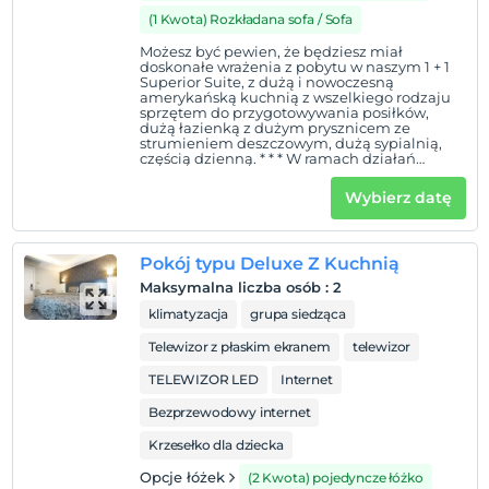
(1 Kwota) Rozkładana sofa / Sofa
Możesz być pewien, że będziesz miał
doskonałe wrażenia z pobytu w naszym 1 + 1
Superior Suite, z dużą i nowoczesną
amerykańską kuchnią z wszelkiego rodzaju
sprzętem do przygotowywania posiłków,
dużą łazienką z dużym prysznicem ze
strumieniem deszczowym, dużą sypialnią,
częścią dzienną. * * * W ramach działań
związanych z COVID 19 nasze pomieszczenia
są wietrzone przez co najmniej 24 godziny i
Wybierz datę
okresowo spryskiwane.
Pokój typu Deluxe Z Kuchnią
Maksymalna liczba osób
:
2
klimatyzacja
grupa siedząca
Telewizor z płaskim ekranem
telewizor
TELEWIZOR LED
Internet
Bezprzewodowy internet
Krzesełko dla dziecka
Opcje łóżek
(2 Kwota) pojedyncze łóżko