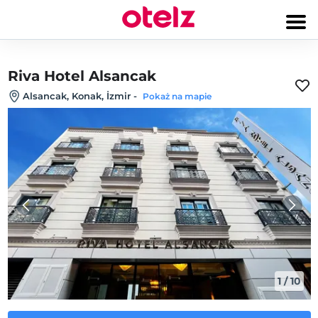
Riva Hotel Alsancak
Alsancak, Konak, İzmir
-
Pokaż na mapie
1
/
10