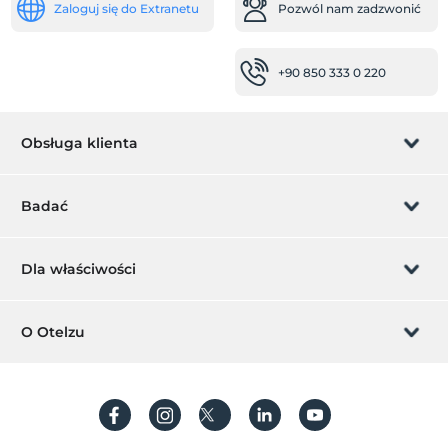
Zaloguj się do Extranetu
Pozwól nam zadzwonić
Transfer lotniskowy (płatny)
Usługa transferu (płatna)
+90 850 333 0 220
inny
ogrzewanie
klimatyzacja
Obsługa klienta
niemowlę
Zarządzanie rezerwacją
łóżeczko dla dziecka
Badać
Krzesełko dla dziecka w restauracji
Pozwól nam zadzwonić
Podgrzewacz wody do jedzenia dla niemowląt
Karta podarunkowa
Dla właściwości
miejsca pracy
Zostań członkiem
Co to jest ZMoney?
faks / kserokopia
Dodaj swój hotel
O Otelzu
Skaner
Kontakt
Znak członkiem
Dodaj swoją willę/apartament
Drukarka
O nas
kserokopia
Często Zadawane Pytania
Utwórz konto
usługi sprzątania
Zrównoważony rozwój