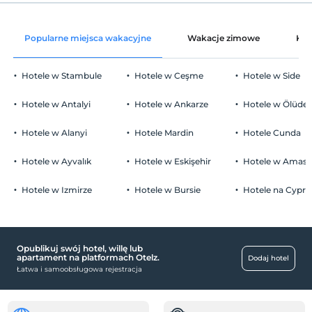
Przed 12:00
dekoracja pokoju
Zwierzęta
Popularne miejsca wakacyjne
Wakacje zimowe
Kat
Zwierzęta niedozwolone
Ozdoba z płatkami róż
Palenie
Hotele w Stambule
Hotele w Ceşme
Hotele w Side
Dostępne miejsca dla palących
Parking
Dzieci)
Hotele w Antalyi
Hotele w Ankarze
Hotele w Ölüden
Niemowlęta do wieku do 2 są bezpłatne.
Płatny prywatny parking
Nie ma polityki dotyczącej bezpłatnych dzieci
Hotele w Alanyi
Hotele Mardin
Hotele Cunda
parking (poza obiektem)
Hotele w Ayvalık
Hotele w Eskişehir
Hotele w Amasr
Kliknij, aby zobaczyć uwagi specjalne.
Hotele w Izmirze
Hotele w Bursie
Hotele na Cyprz
Niepełnosprawny
Rampa dla niepełnosprawnych
Opublikuj swój hotel, willę lub
zdrowie
apartament na platformach Otelz.
Dodaj hotel
Łatwa i samoobsługowa rejestracja
Łatwy dojazd do szpitala (15 minut)
transport