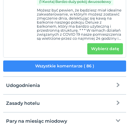
(1 Kwota) Bardzo duży pokój dwuosobowy
Możesz być pewien, że będziesz miał idealne
zakwaterowanie, w którym możesz zostawić
zmęczenie dnia, delektując się kawą na
balkonie naszego pokoju Deluxe z
balkonem, który ma bardzo użyteczną i
przestronną strukturę. * * * W ramach działań
związanych z COVID 19 nasze pomieszczenia
są wietrzone przez co najmniej 24 godziny i
okresowo spryskiwane.
Wybierz datę
Wszystkie komentarze ( 86 )
Udogodnienia
Zasady hotelu
Internet
Zameldować się
wolny wifi
Po 14:00
Pary na miesiąc miodowy
Części wspólne i wszystkie pokoje
Wymeldować się