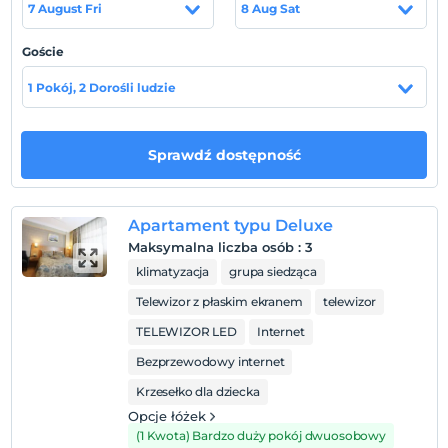
7 August Fri
8 Aug Sat
Goście
Pokaż na mapie
1 Pokój, 2 Dorośli ludzie
Zasady hotelu
Sprawdź dostępność
Zameldować się
Po 14:00
Apartament typu Deluxe
Wymeldować się
Maksymalna liczba osób
:
3
Przed 12:00
klimatyzacja
grupa siedząca
Zwierzęta
Telewizor z płaskim ekranem
telewizor
Zwierzęta niedozwolone
TELEWIZOR LED
Internet
Palenie
Dostępne miejsca dla palących
Bezprzewodowy internet
Krzesełko dla dziecka
Dzieci)
Niemowlęta do wieku do 2 są bezpłatne.
Opcje łóżek
(1 Kwota) Bardzo duży pokój dwuosobowy
Nie ma polityki dotyczącej bezpłatnych dzieci