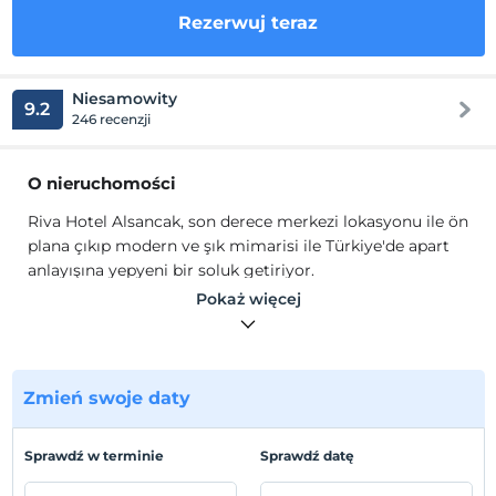
Rezerwuj teraz
Niesamowity
9.2
246 recenzji
O nieruchomości
Riva Hotel Alsancak, son derece merkezi lokasyonu ile ön
plana çıkıp modern ve şık mimarisi ile Türkiye'de apart
anlayışına yepyeni bir soluk getiriyor.
25 m² 1+0 deluxe mutfaklı odalarımızla konforlu, rahat,
Pokaż więcej
huzurlu ve kaliteli bir konaklama geçirebilirsiniz. 45 m²
1+1 odalarımızda ise geniş Amerikan mutfağı, geniş
banyosu, geniş yatak odası ve oturma alanı ile kendinizi
ödüllendirebilirsiniz.
Zmień swoje daty
Lokalizacja
Sprawdź w terminie
Sprawdź datę
İzmir'in kalbi Kıbrıs Şehitleri Mevkii Gönül Yazar
Sokağı'nda konumlanmaktadır.