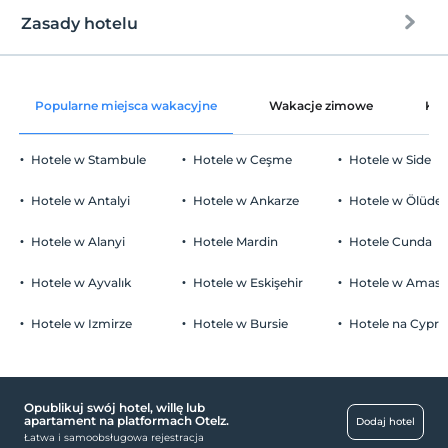
konaklama
Zasady hotelu
Internet
Zameldować się
wolny wifi
Po 14:00
Popularne miejsca wakacyjne
Wakacje zimowe
Kat
Części wspólne i wszystkie pokoje
Wymeldować się
Przed 12:00
Hotele w Stambule
Hotele w Ceşme
Hotele w Side
Zwierzęta
Zwierzęta niedozwolone
Hotele w Antalyi
Hotele w Ankarze
Hotele w Ölüden
Palenie
Dostępne miejsca dla palących
Hotele w Alanyi
Hotele Mardin
Hotele Cunda
Parking
Dzieci)
Niemowlęta do wieku do 2 są bezpłatne.
wolny Parking publiczny
Hotele w Ayvalık
Hotele w Eskişehir
Hotele w Amasr
Nie ma polityki dotyczącej bezpłatnych dzieci
parking (poza obiektem)
Hotele w Izmirze
Hotele w Bursie
Hotele na Cyprz
Prawidłowe typy kart
Opublikuj swój hotel, willę lub
centra handlowe
apartament na platformach Otelz.
Dodaj hotel
Łatwa i samoobsługowa rejestracja
Rynek