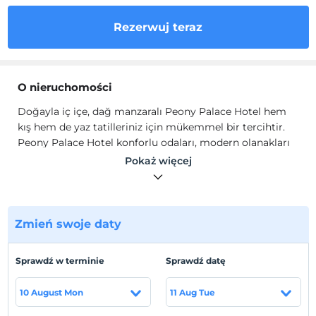
Rezerwuj teraz
O nieruchomości
Doğayla iç içe, dağ manzaralı Peony Palace Hotel hem
kış hem de yaz tatilleriniz için mükemmel bir tercihtir.
Peony Palace Hotel konforlu odaları, modern olanakları
ve sıcak atmosferiyle ziyaretçilerine unutulmaz bir
Pokaż więcej
deneyim sunmaktadır.
Odalarda emanet kasası, gardırop, ısıtma, kanepe,
yangın alarmı, TV, telefon, internet, saç kurutma
makinesi, ücretsiz banyo malzemesi, havlu seti, elektrikli
Zmień swoje daty
su ısıtıcısı, çay/kahve seti ve mini buzdolabı mevcuttur.
Lokalizacja
Sprawdź w terminie
Sprawdź datę
Kayseri Erciyes'te hizmet vermektedir.
10 August Mon
11 Aug Tue