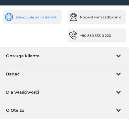
zdrowie
Lekarz (serwis zewnętrzny)
Zaloguj się do Extranetu
Pozwól nam zadzwonić
dziecko
+90 850 333 0 220
łóżeczko dziecięce
basen dla dzieci
Usługi recepcji
Obsługa klienta
Całodobowa recepcja
sejf
Zarządzanie rezerwacją
Badać
transport
Pozwól nam zadzwonić
Karta podarunkowa
Transfer lotniskowy (płatny)
Dla właściwości
Usługa transferu (płatna)
Zostań członkiem
Co to jest ZMoney?
Niepełnosprawny
Dodaj swój hotel
O Otelzu
Kontakt
główne wejście jest płaskie
Znak członkiem
Dodaj swoją willę/apartament
pokój dla niepełnosprawnych
O nas