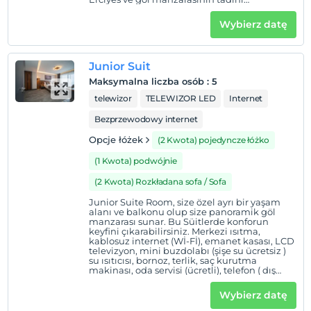
çıkarabilirsiniz. Merkezi ısıtma, kablosuz
internet (Wİ-Fİ), emanet kasası, LCD
Wybierz datę
televizyon, mini buzdolabı (şişe su ücretsiz )
su ısıtıcısı, bornoz, terlik, saç kurutma
makinası, oda servisi (ücretli), telefon ( dış
kullanımlar için ücretli), günlük kat hizmeti
Junior Suit
gibi olanaklar mevcuttur. Ayrıca sizin için
özenle hazırlanmış bir ikram seti de odanızda
Maksymalna liczba osób
:
5
sizi bekliyor olacak! 28 m² Tek kişilik veya çift
kişilik yatak 2+1 veya 3 kişilik konaklama
telewizor
TELEWIZOR LED
Internet
Bezprzewodowy internet
Opcje łóżek
(2 Kwota) pojedyncze łóżko
(1 Kwota) podwójnie
(2 Kwota) Rozkładana sofa / Sofa
Junior Suite Room, size özel ayrı bir yaşam
alanı ve balkonu olup size panoramik göl
manzarası sunar. Bu Süitlerde konforun
keyfini çıkarabilirsiniz. Merkezi ısıtma,
kablosuz internet (Wİ-Fİ), emanet kasası, LCD
televizyon, mini buzdolabı (şişe su ücretsiz )
su ısıtıcısı, bornoz, terlik, saç kurutma
makinası, oda servisi (ücretli), telefon ( dış
kullanımlar için ücretli), günlük kat hizmeti
gibi olanaklar mevcuttur. Ayrıca sizin için
Wybierz datę
özenle hazırlanmış bir ikram seti de odanızda
sizi bekliyor olacak! 56 m² 2 tek kişilik veya 1