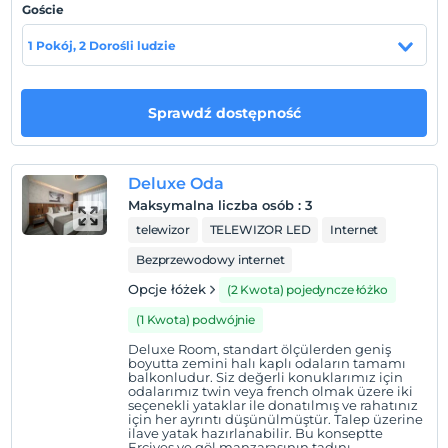
Goście
Pokaż na mapie
1 Pokój, 2 Dorośli ludzie
Zasady hotelu
Sprawdź dostępność
Zameldować się
Po 14:00
Deluxe Oda
Wymeldować się
Maksymalna liczba osób
:
3
Przed 12:00
telewizor
TELEWIZOR LED
Internet
Zwierzęta
Bezprzewodowy internet
Zwierzęta niedozwolone
Opcje łóżek
(2 Kwota) pojedyncze łóżko
Palenie
Dostępne miejsca dla palących
(1 Kwota) podwójnie
Deluxe Room, standart ölçülerden geniş
Dzieci)
boyutta zemini halı kaplı odaların tamamı
Niemowlęta do wieku do 2 są bezpłatne.
balkonludur. Siz değerli konuklarımız için
odalarımız twin veya french olmak üzere iki
Nie ma polityki dotyczącej bezpłatnych dzieci
seçenekli yataklar ile donatılmış ve rahatınız
için her ayrıntı düşünülmüştür. Talep üzerine
Prawidłowe typy kart
ilave yatak hazırlanabilir. Bu konseptte
Erciyes ve göl manzarasının tadını