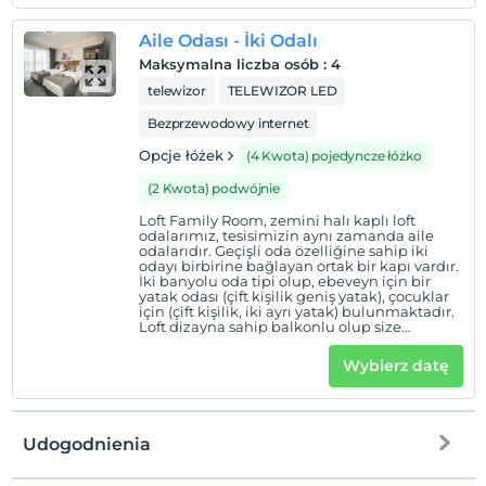
çift kişilik yatak 2+2 veya 4 kişilik konaklama
sağlar
Aile Odası - İki Odalı
Maksymalna liczba osób
:
4
telewizor
TELEWIZOR LED
Bezprzewodowy internet
Opcje łóżek
(4 Kwota) pojedyncze łóżko
(2 Kwota) podwójnie
Loft Family Room, zemini halı kaplı loft
odalarımız, tesisimizin aynı zamanda aile
odalarıdır. Geçişli oda özelliğine sahip iki
odayı birbirine bağlayan ortak bir kapı vardır.
İki banyolu oda tipi olup, ebeveyn için bir
yatak odası (çift kişilik geniş yatak), çocuklar
için (çift kişilik, iki ayrı yatak) bulunmaktadır.
Loft dizayna sahip balkonlu olup size
panoramik Erciyes manzarası sunar. Merkezi
ısıtma, kablosuz internet (Wİ-Fİ), emanet
Wybierz datę
kasası, LCD televizyon, mini buzdolabı (şişe
su ücretsiz ) su ısıtıcısı, bornoz, terlik, saç
kurutma makinası, oda servisi (ücretli),
telefon ( dış kullanımlar için ücretli), günlük
kat hizmeti gibi olanaklar mevcuttur. Ayrıca
Udogodnienia
sizin için özenle hazırlanmış bir ikram seti de
odanızda sizi bekliyor olacak! 56 m² 1 çift
kişilik ve 2 tek kişilik yatak 2+2 veya 4 kişilik