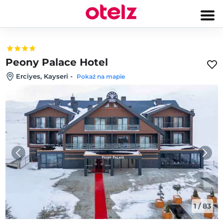
Peony Palace Hotel
Erciyes, Kayseri
-
Pokaż na mapie
1
/
83