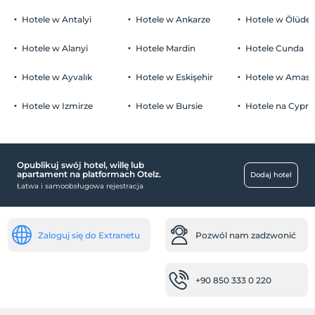
Parking
Dzieci)
Hotele w Antalyi
Hotele w Ankarze
Hotele w Ölüden
Niemowlęta do wieku do 2 są bezpłatne.
Płatny prywatny parking
1 dzieci w wieku poniżej 12 jest/jest bezpłatne za pokój
Hotele w Alanyi
Hotele Mardin
Hotele Cunda
parking (poza obiektem)
Hotele w Ayvalık
Hotele w Eskişehir
Hotele w Amasr
Hotele w Izmirze
Hotele w Bursie
Hotele na Cyprz
niemowlę
łóżeczko dla dziecka
Opublikuj swój hotel, willę lub
transport
apartament na platformach Otelz.
Dodaj hotel
Łatwa i samoobsługowa rejestracja
Transfer lotniskowy (płatny)
zdrowie
Zaloguj się do Extranetu
Pozwól nam zadzwonić
Łatwy dojazd do szpitala (15 minut)
jedzenie i napoje
+90 850 333 0 220
kawiarnia z fajkami wodnymi
pokój śniadaniowy