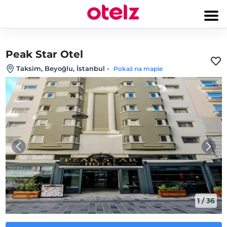
Peak Star Otel
Taksim, Beyoğlu, İstanbul
-
Pokaż na mapie
1
/
36