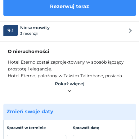
Rezerwuj teraz
Niesamowity
9.1
3 recenzji
O nieruchomości
Hotel Eterno został zaprojektowany w sposób łączący
prostotę i elegancję.
Hotel Eterno, położony w Taksim Talimhane, posiada
łącznie 60 pokoi i 4 rodzaje pokoi.
Pokaż więcej
Lokalizacja
Obiekt znajduje się w Beyoğlu Talimhane.
Zmień swoje daty
Pokaż na mapie
Sprawdź w terminie
Sprawdź datę