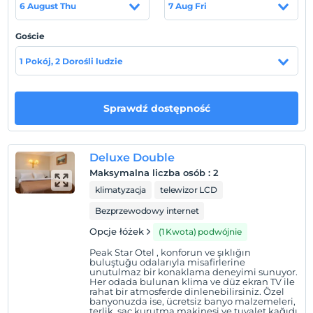
6 August Thu
7 Aug Fri
Zasady hotelu
Goście
Zameldować się
1 Pokój, 2 Dorośli ludzie
Po 14:00
Wymeldować się
Przed 12:00
Sprawdź dostępność
Zwierzęta
Zwierzęta niedozwolone
Deluxe Double
Palenie
Maksymalna liczba osób
:
2
Zakaz palenia w pokoju
klimatyzacja
telewizor LCD
Dzieci)
Bezprzewodowy internet
Niemowlęta do wieku do 2 są bezpłatne.
1 dzieci w wieku poniżej 12 jest/jest bezpłatne za pokój
Opcje łóżek
(1 Kwota) podwójnie
Peak Star Otel , konforun ve şıklığın
buluştuğu odalarıyla misafirlerine
unutulmaz bir konaklama deneyimi sunuyor.
Her odada bulunan klima ve düz ekran TV ile
rahat bir atmosferde dinlenebilirsiniz. Özel
banyonuzda ise, ücretsiz banyo malzemeleri,
terlik, saç kurutma makinesi ve tuvalet kağıdı