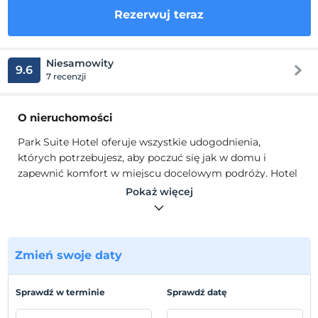
Rezerwuj teraz
Niesamowity
9.6
7 recenzji
O nieruchomości
Park Suite Hotel oferuje wszystkie udogodnienia,
których potrzebujesz, aby poczuć się jak w domu i
zapewnić komfort w miejscu docelowym podróży. Hotel
Park Suite, który składa się łącznie z 24 niezależnych
Pokaż więcej
pokoi, został zaprojektowany jako 22 pokoje
dwuosobowe oraz 2 apartamenty dla 4 osób. Oprócz
standardowych udogodnień, takich jak całodobowa
ciepła woda, Internet / Wi-Fi (sieć bezprzewodowa), TV,
Zmień swoje daty
klimatyzacja, ogrzewanie, śniadanie w pokojach, istnieje
również możliwość skorzystania z usług pralni.
Sprawdź w terminie
Sprawdź datę
Park Suite Hotel oferuje wszystkie udogodnienia,
których potrzebujesz, aby poczuć się jak w domu i