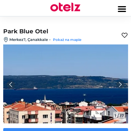
Park Blue Otel
Merkez?, Çanakkale
-
Pokaż na mapie
1
/
17