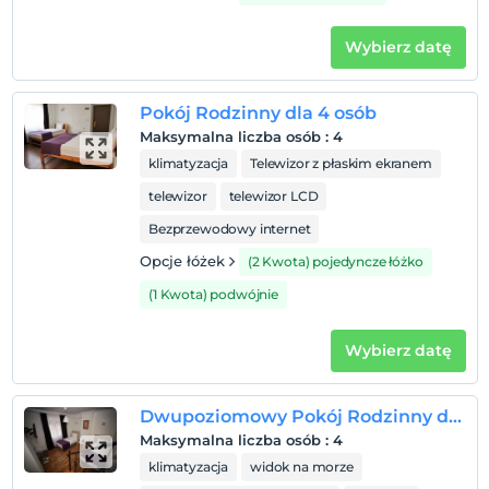
Wybierz datę
Pokój Rodzinny dla 4 osób
Maksymalna liczba osób
:
4
klimatyzacja
Telewizor z płaskim ekranem
telewizor
telewizor LCD
Bezprzewodowy internet
Opcje łóżek
(2 Kwota) pojedyncze łóżko
(1 Kwota) podwójnie
Wybierz datę
Dwupoziomowy Pokój Rodzinny dla 4 osób
Maksymalna liczba osób
:
4
klimatyzacja
widok na morze