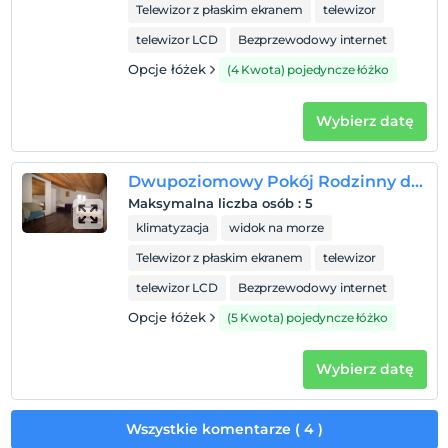
Telewizor z płaskim ekranem
telewizor
telewizor LCD
Bezprzewodowy internet
Opcje łóżek
(4 Kwota) pojedyncze łóżko
Wybierz datę
Dwupoziomowy Pokój Rodzinny dla 5 osób
Maksymalna liczba osób
:
5
klimatyzacja
widok na morze
Telewizor z płaskim ekranem
telewizor
telewizor LCD
Bezprzewodowy internet
Opcje łóżek
(5 Kwota) pojedyncze łóżko
Wybierz datę
Wszystkie komentarze ( 4 )