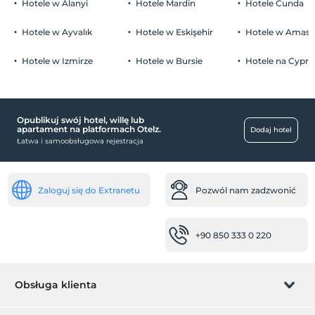
Hotele w Alanyi
Hotele Mardin
Hotele Cunda
parking (na miejscu)
Hotele w Ayvalık
Hotele w Eskişehir
Hotele w Amasr
Hotele w Izmirze
Hotele w Bursie
Hotele na Cyprz
jedzenie i napoje
pokój śniadaniowy
Opublikuj swój hotel, willę lub
Pokoje
apartament na platformach Otelz.
Dodaj hotel
Łatwa i samoobsługowa rejestracja
pokoje rodzinne
niemowlę
Zaloguj się do Extranetu
Pozwól nam zadzwonić
Krzesełko dla dziecka w restauracji
miejsca pracy
+90 850 333 0 220
kserokopia
zdrowie
Obsługa klienta
Łatwy dojazd do szpitala (15 minut)
Usługi recepcji