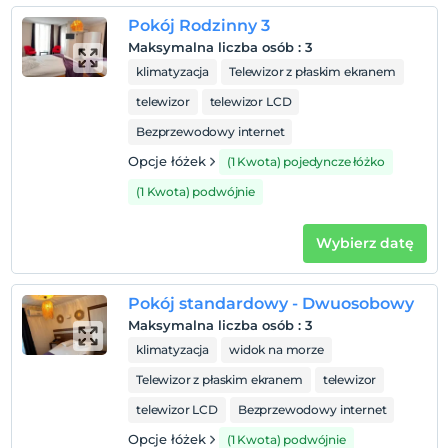
Pokój Rodzinny 3
Pokaż na mapie
Maksymalna liczba osób
:
3
klimatyzacja
Telewizor z płaskim ekranem
telewizor
telewizor LCD
Zasady hotelu
Bezprzewodowy internet
Zameldować się
Opcje łóżek
(1 Kwota) pojedyncze łóżko
Po 14:00
(1 Kwota) podwójnie
Wymeldować się
Przed 12:00
Wybierz datę
Zwierzęta
Zwierzęta są dozwolone. Żadnych dodatkowych opłat.
Pokój standardowy - Dwuosobowy
Palenie
Maksymalna liczba osób
:
3
Zakaz palenia w pokoju
klimatyzacja
widok na morze
Godziny zameldowania
Telewizor z płaskim ekranem
telewizor
Dzieci)
telewizor LCD
Bezprzewodowy internet
Niemowlęta do wieku do 2 są bezpłatne.
1 dzieci w wieku poniżej 4 jest/jest bezpłatne za pokój
Opcje łóżek
(1 Kwota) podwójnie