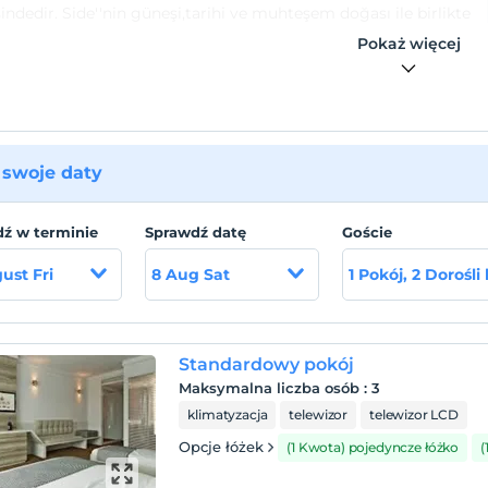
indedir. Side''nin güneşi,tarihi ve muhteşem doğası ile birlikte
nutulmaz bir tatil imkanı sunanOrfeus Park Hotel 7 ayrı
Pokaż więcej
n oluşmaktadır.
swoje daty
ź w terminie
Sprawdź datę
Goście
ust Fri
8 Aug Sat
1 Pokój, 2 Dorośli
Standardowy pokój
Maksymalna liczba osób
:
3
klimatyzacja
telewizor
telewizor LCD
Opcje łóżek
(1 Kwota) pojedyncze łóżko
(