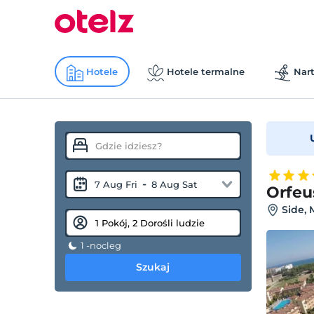
Hotele
Hotele termalne
Nart
-
7 Aug Fri
8 Aug Sat
Orfeu
Side, 
1 -nocleg
Szukaj