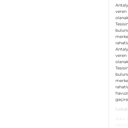
Antaly
veren
olanak
Tesisi
bulunu
merke
rahatla
Antaly
veren
olanak
Tesisi
bulunu
merke
rahatl
havuzu
geçireb
Lokal
Adını 
Hotel,