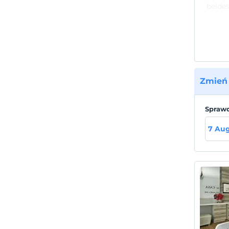
beldes
size u
blokta
Zmień 
Sprawd
7 Aug