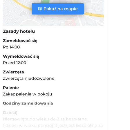
Pokaż na mapie
Zasady hotelu
Zameldować się
Po 14:00
Wymeldować się
Przed 12:00
Zwierzęta
Zwierzęta niedozwolone
Palenie
Zakaz palenia w pokoju
Godziny zameldowania
Dzieci)
Niemowlęta do wieku do 2 są bezpłatne.
1 dzieci w wieku poniżej 11 jest/jest bezpłatne za