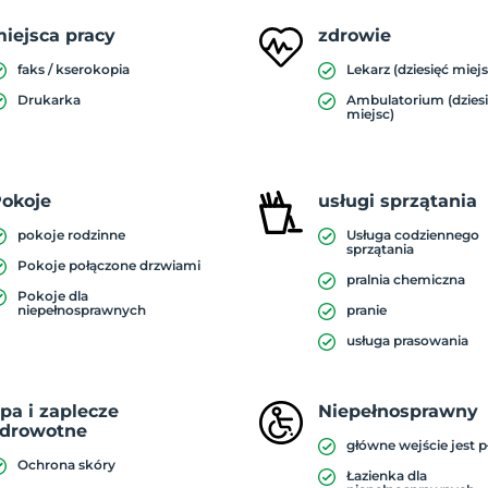
iejsca pracy
zdrowie
faks / kserokopia
Lekarz (dziesięć miejs
Drukarka
Ambulatorium (dzies
miejsc)
okoje
usługi sprzątania
pokoje rodzinne
Usługa codziennego
sprzątania
Pokoje połączone drzwiami
pralnia chemiczna
Pokoje dla
niepełnosprawnych
pranie
usługa prasowania
pa i zaplecze
Niepełnosprawny
zdrowotne
główne wejście jest p
Ochrona skóry
Łazienka dla