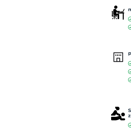
m
P
S