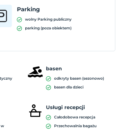
Parking
wolny Parking publiczny
parking (poza obiektem)
basen
etyczny
odkryty basen (sezonowo)
basen dla dzieci
Usługi recepcji
Całodobowa recepcja
a w
Przechowalnia bagażu