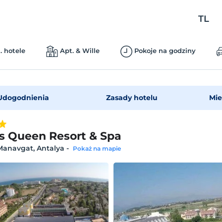
TL
. hotele
Apt. & Wille
Pokoje na godziny
Udogodnienia
Zasady hotelu
Mie
s Queen Resort & Spa
Manavgat, Antalya
-
Pokaż na mapie