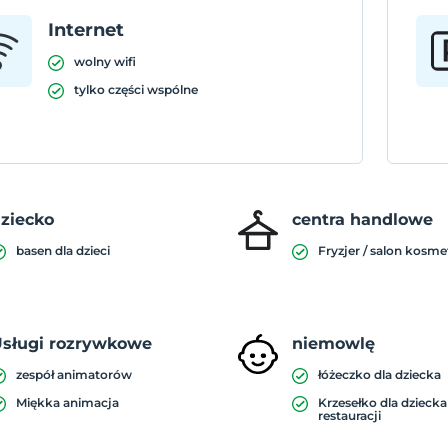
Internet
wolny wifi
tylko części wspólne
ziecko
centra handlowe
basen dla dzieci
Fryzjer / salon kosm
sługi rozrywkowe
niemowlę
zespół animatorów
łóżeczko dla dziecka
Miękka animacja
Krzesełko dla dzieck
restauracji