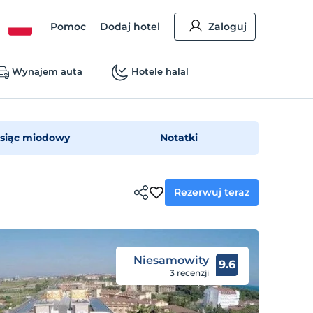
Pomoc
Dodaj hotel
Zaloguj
Wynajem auta
Hotele halal
siąc miodowy
Notatki
Rezerwuj teraz
Niesamowity
9.6
3 recenzji