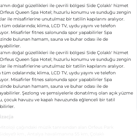
a'nın doğal güzellikleri ile çevrili bölgesi Side Çolaklı' hizmet
 Orfeus Queen Spa Hotel; huzurlu konumu ve sunduğu zengin
lar ile misafirlerine unutulmaz bir tatilin kapılarını aralıyor.
n tüm odalarında; klima, LCD TV, uydu yayını ve telefon
yor. Misafirler fitnes salonunda spor yapabilirler Spa
zinde bulunan hamam, sauna ve buhar odası ile de
yabilirler.
a'nın doğal güzellikleri ile çevrili bölgesi Side Çolaklı' hizmet
 Orfeus Queen Spa Hotel; huzurlu konumu ve sunduğu zengin
lar ile misafirlerine unutulmaz bir tatilin kapılarını aralıyor.
n tüm odalarında; klima, LCD TV, uydu yayını ve telefon
yor. Misafirler fitnes salonunda spor yapabilirler Spa
zinde bulunan hamam, sauna ve buhar odası ile de
ayabilirler. Şezlong ve şemsiyelerle donatılmış olan açık yüzme
, çocuk havuzu ve kapalı havuzunda eğlenceli bir tatil
ilirler.
izacja
Mitoloji çağındaki müzik tanrısından alan Orfeus Park
Sideye9 km., Antalya havalimanına 55 km, Çolaklı