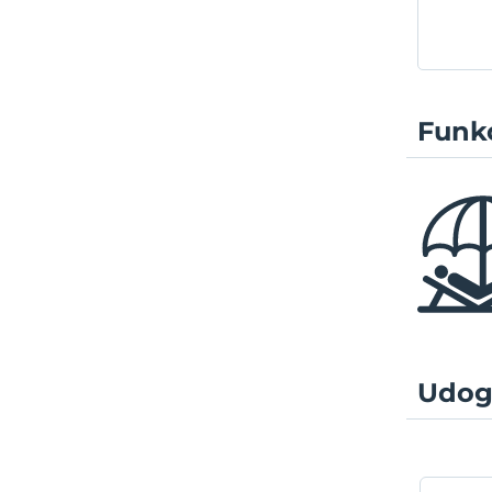
Funkc
Udog