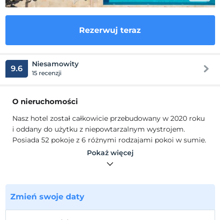
Rezerwuj teraz
Niesamowity
9.6
15 recenzji
O nieruchomości
Nasz hotel został całkowicie przebudowany w 2020 roku
i oddany do użytku z niepowtarzalnym wystrojem.
Posiada 52 pokoje z 6 różnymi rodzajami pokoi w sumie.
Nasz obiekt, który jest bardzo wrażliwy na zasady Covid,
Pokaż więcej
jest częstym celem podróży poślubnych par i tych,
którzy chcą spędzić spokojne wakacje. Ponadto nasza
restauracja serwuje dania a la carte z szeroką gamą opcji
menu.
Zmień swoje daty
Nasz hotel został całkowicie przebudowany w 2020 roku
i oddany do użytku z niepowtarzalnym wystrojem.