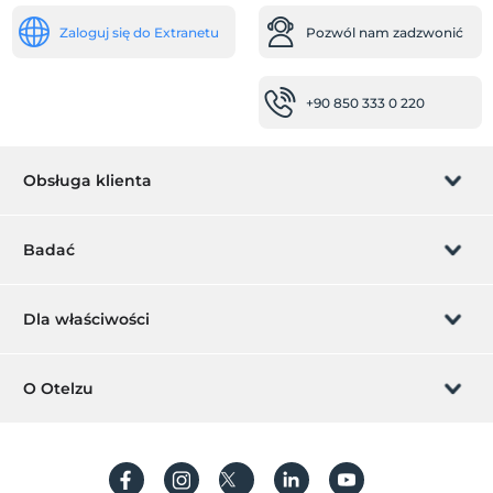
Niepełnosprawny
Zaloguj się do Extranetu
Pozwól nam zadzwonić
główne wejście jest płaskie
zdrowie
+90 850 333 0 220
Łatwy dojazd do szpitala (15 minut)
inny
Obsługa klienta
klimatyzacja
Przegląd najważniejszych wydarzeń
Zarządzanie rezerwacją
Badać
hotelu dla dorosłych
jedzenie i napoje
Pozwól nam zadzwonić
Karta podarunkowa
Dla właściwości
restauracja na świeżym powietrzu
Zostań członkiem
pokój śniadaniowy
Co to jest ZMoney?
Dodaj swój hotel
O Otelzu
Pokoje
Kontakt
Znak członkiem
Pokoje z prywatnym basenem
Dodaj swoją willę/apartament
O nas
Specjalna usługa powitalna
Często Zadawane Pytania
Utwórz konto