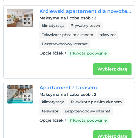
Wymeldować się
Przed 12:00
Królewski apartament dla nowożeńców
Zwierzęta
Maksymalna liczba osób
:
2
Zwierzęta niedozwolone
klimatyzacja
Prywatny basen
Palenie
Telewizor z płaskim ekranem
telewizor
Zakaz palenia w pokoju
Bezprzewodowy internet
Dzieci)
Opcje łóżek
(1 Kwota) podwójnie
W obiekcie nie mogą zostać zakwaterowane dzieci
poniżej 17 roku życia
Wybierz datę
Apartament z tarasem
Maksymalna liczba osób
:
2
klimatyzacja
Telewizor z płaskim ekranem
telewizor
Bezprzewodowy internet
Opcje łóżek
(1 Kwota) podwójnie
Wybierz datę