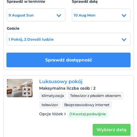
Sprawdź w terminie
Sprawdź datę
Posiada 52 pokoje z 6 różnymi rodzajami pokoi w sumie.
Nasz obiekt, który jest bardzo wrażliwy na zasady Covid-
9 August Sun
10 Aug Mon
19, jest częstym celem podróży poślubnych i tych, którzy
chcą spędzić spokojne wakacje. Ponadto nasza
Goście
restauracja serwuje jako A la Carte z szeroką gamą opcji
menu.
1 Pokój, 2 Dorośli ludzie
Lokalizacja
Ölüdeniz jest 850 metrów. znajduje się w pewnej
Sprawdź dostępność
odległości.
Luksusowy pokój
Pokaż na mapie
Maksymalna liczba osób
:
2
klimatyzacja
Telewizor z płaskim ekranem
telewizor
Bezprzewodowy internet
Zasady hotelu
Opcje łóżek
(1 Kwota) podwójnie
Zameldować się
Po 14:00
Wybierz datę