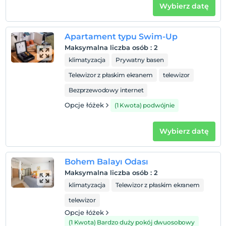
Wybierz datę
Apartament typu Swim-Up
Maksymalna liczba osób
:
2
klimatyzacja
Prywatny basen
Telewizor z płaskim ekranem
telewizor
Bezprzewodowy internet
Opcje łóżek
(1 Kwota) podwójnie
Wybierz datę
Bohem Balayı Odası
Maksymalna liczba osób
:
2
klimatyzacja
Telewizor z płaskim ekranem
telewizor
Opcje łóżek
(1 Kwota) Bardzo duży pokój dwuosobowy