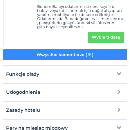
Bohem Balayı odalarımız sizlere keyifli bir
balayı veya tatil sunmak için doğal ahşaptan
yapılma mobilyalar ile dekore edilmiştir.
Odalarımızda Babadağının eşsiz manzarısını
, paraşütlerin gökyüzündeki süzülüşlerini
gün boyu izleyebilirsiniz.
Wybierz datę
Wszystkie komentarze ( 9 )
Funkcje plaży
Udogodnienia
na plażę
850 metrów dalej
plaża publiczna
Zasady hotelu
Internet
Plaża żwirowa
Zameldować się
wolny wifi
Po 14:00
Pary na miesiąc miodowy