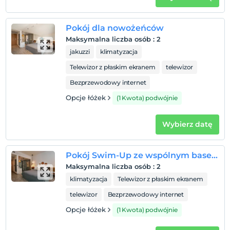
Pokój dla nowożeńców
Maksymalna liczba osób
:
2
jakuzzi
klimatyzacja
Telewizor z płaskim ekranem
telewizor
Bezprzewodowy internet
Opcje łóżek
(1 Kwota) podwójnie
Wybierz datę
Pokój Swim-Up ze wspólnym basenem
Maksymalna liczba osób
:
2
klimatyzacja
Telewizor z płaskim ekranem
telewizor
Bezprzewodowy internet
Opcje łóżek
(1 Kwota) podwójnie