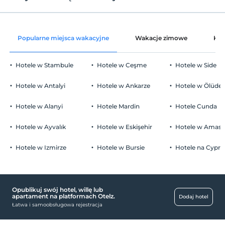
plaża piaskowa
Części wspólne i wszystkie pokoje
Wymeldować się
Przed 12:00
Bar na plaży
Serwis do wina w pokoju
Zwierzęta
Popularne miejsca wakacyjne
Wakacje zimowe
Kat
Niebieska flaga
Zwierzęta niedozwolone
dekoracja pokoju
Palenie
Płytkie morze na brzegu
Hotele w Stambule
Hotele w Ceşme
Hotele w Side
Zakaz palenia w pokoju
Ozdoba z płatkami róż
Parking
Leżaki i parasole
Dzieci)
Hotele w Antalyi
Hotele w Ankarze
Hotele w Ölüden
Personel Służb Specjalnych
W obiekcie nie mogą zostać zakwaterowane dzieci poniżej 17
wolny Parking publiczny
ręcznik plażowy
roku życia
Hotele w Alanyi
Hotele Mardin
Hotele Cunda
parking (poza obiektem)
Kosz owoców w pokoju
Hotele w Ayvalık
Hotele w Eskişehir
Hotele w Amasr
Słodki talerz (turecki przysmak, słodycze,
czekolada)
Hotele w Izmirze
Hotele w Bursie
Hotele na Cyprz
basen
Specjalny Stół w Restauracji
Zewnętrzny basen
Opublikuj swój hotel, willę lub
usługi sprzątania
apartament na platformach Otelz.
Dodaj hotel
Łatwa i samoobsługowa rejestracja
Usługa codziennego sprzątania