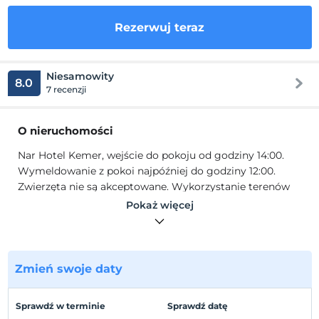
Rezerwuj teraz
Niesamowity
8.0
7 recenzji
O nieruchomości
Nar Hotel Kemer, wejście do pokoju od godziny 14:00.
Wymeldowanie z pokoi najpóźniej do godziny 12:00.
Zwierzęta nie są akceptowane. Wykorzystanie terenów
otwartych obsługujących obiekt uzależnione jest od
Pokaż więcej
warunków sezonowych. Z wyjątkiem pokoi rodzinnych
lub niektórych pokoi prywatnych, pobyty 2 + 2 lub 3 + 1 w
innych pokojach mogą powodować zatłoczenie w
pokoju, a zapewnione dodatkowe łóżka mogą nie
Zmień swoje daty
zapewniać komfortu stałego łóżka. Lokalizacja, mapy
oraz odległość hotelu od miejsc ogólnodostępnych mają
Sprawdź w terminie
Sprawdź datę
na celu przekazanie jak największej ilości informacji.