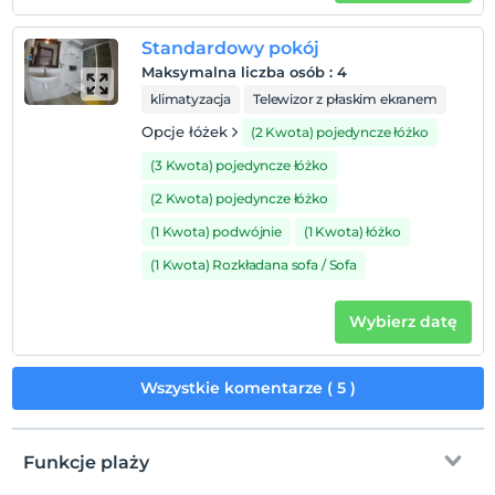
komórkowego do przelewów.
Lokalizacja
Standardowy pokój
Maksymalna liczba osób
:
4
Odległość do morza 150m Odległość do dworca
klimatyzacja
Telewizor z płaskim ekranem
autobusowego 5km Odległość do centrum miasta
Antalta 55km Odległość do lotniska 65km.
Opcje łóżek
(2 Kwota) pojedyncze łóżko
(3 Kwota) pojedyncze łóżko
(2 Kwota) pojedyncze łóżko
Pokaż na mapie
(1 Kwota) podwójnie
(1 Kwota) łóżko
(1 Kwota) Rozkładana sofa / Sofa
Zasady hotelu
Wybierz datę
Zameldować się
Po 14:00
Wszystkie komentarze ( 5 )
Wymeldować się
Przed 12:00
Zwierzęta
Funkcje plaży
Zwierzęta niedozwolone