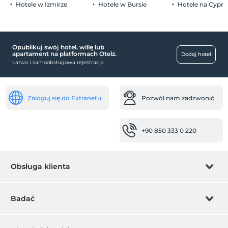
Hotele w Izmirze
Hotele w Bursie
Hotele na Cyprz
niemowlę
łóżeczko dla dziecka
Opublikuj swój hotel, willę lub
Usługi rozrywkowe
apartament na platformach Otelz.
Dodaj hotel
Łatwa i samoobsługowa rejestracja
pokazy nocne
dyskoteka
miejsca publiczne
Zaloguj się do Extranetu
Pozwól nam zadzwonić
prywatna strefa dla palących
salonik
+90 850 333 0 220
Pokoje
pokoje dla niepalących
Obsługa klienta
walizka
dziecko
Zarządzanie rezerwacją
Badać
łóżeczko dziecięce
Pozwól nam zadzwonić
basen dla dzieci
Karta podarunkowa