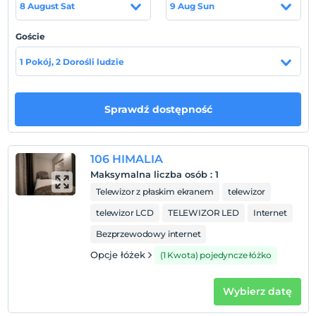
Odalarımızın içerisinde ısıtma, TV, Wi-Fi, banyo, duş,
8 August Sat
9 Aug Sun
ücretsiz banyo malzemesi, bornoz, havlu seti ve elektrikli
su ısıtıcısı olanakları mevcuttur.
Bizleri tercih ettiğiniz
Goście
için şimdiden teşekkür eder, sizleri otelimizde
ağırlamaktan onur duyacağımızı belirtmek isteriz.
1 Pokój, 2 Dorośli ludzie
Lokalizacja
Sprawdź dostępność
Kapadokya Uçhisar'da konumlanmaktadır.
106 HIMALIA
Pokaż na mapie
Maksymalna liczba osób
:
1
Telewizor z płaskim ekranem
telewizor
telewizor LCD
TELEWIZOR LED
Internet
Zasady hotelu
Bezprzewodowy internet
Zameldować się
Po 14:00
Opcje łóżek
(1 Kwota) pojedyncze łóżko
Wymeldować się
Wybierz datę
Przed 11:00