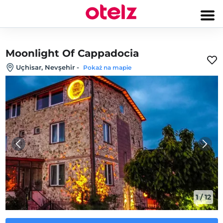
Moonlight Of Cappadocia
Uçhisar, Nevşehir
-
Pokaż na mapie
1
/
12