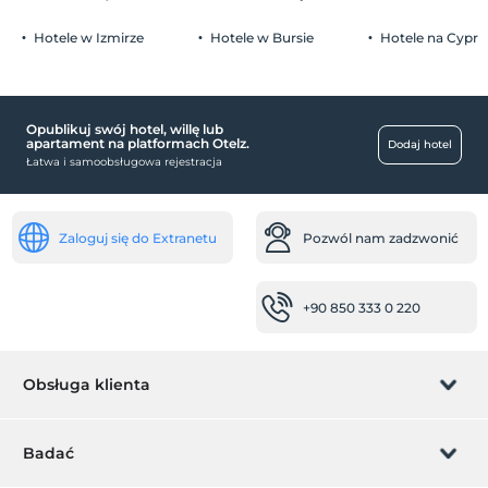
Hotele w Izmirze
Hotele w Bursie
Hotele na Cyprz
jedzenie i napoje
pokój śniadaniowy
Opublikuj swój hotel, willę lub
dziecko
apartament na platformach Otelz.
Dodaj hotel
Łatwa i samoobsługowa rejestracja
łóżeczko dziecięce
zdrowie
Zaloguj się do Extranetu
Pozwól nam zadzwonić
Łatwy dojazd do szpitala (15 minut)
miejsca publiczne
+90 850 333 0 220
prywatna strefa dla palących
ogród
Niepełnosprawny
Obsługa klienta
główne wejście jest płaskie
Zarządzanie rezerwacją
parking dla niepełnosprawnych
Badać
inny