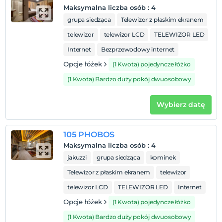
Maksymalna liczba osób
:
4
grupa siedząca
Telewizor z płaskim ekranem
telewizor
telewizor LCD
TELEWIZOR LED
Internet
Bezprzewodowy internet
Opcje łóżek
(1 Kwota) pojedyncze łóżko
(1 Kwota) Bardzo duży pokój dwuosobowy
Wybierz datę
105 PHOBOS
Maksymalna liczba osób
:
4
jakuzzi
grupa siedząca
kominek
Telewizor z płaskim ekranem
telewizor
telewizor LCD
TELEWIZOR LED
Internet
Opcje łóżek
(1 Kwota) pojedyncze łóżko
(1 Kwota) Bardzo duży pokój dwuosobowy