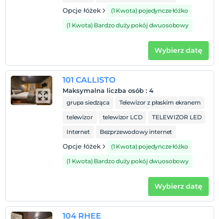
Opcje łóżek
(1 Kwota) pojedyncze łóżko
(1 Kwota) Bardzo duży pokój dwuosobowy
Wybierz datę
101 CALLISTO
Maksymalna liczba osób
:
4
grupa siedząca
Telewizor z płaskim ekranem
telewizor
telewizor LCD
TELEWIZOR LED
Internet
Bezprzewodowy internet
Opcje łóżek
(1 Kwota) pojedyncze łóżko
(1 Kwota) Bardzo duży pokój dwuosobowy
Wybierz datę
104 RHEE