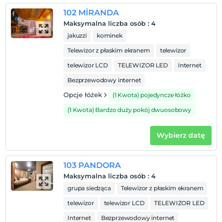
Zwierzęta
Zwierzęta są dozwolone. Żadnych dodatkowych opłat.
102 MİRANDA
Maksymalna liczba osób
:
4
Palenie
jakuzzi
kominek
Zakaz palenia w pokoju
Telewizor z płaskim ekranem
telewizor
Dzieci)
Niemowlęta do wieku do 0 są bezpłatne.
telewizor LCD
TELEWIZOR LED
Internet
Nie ma polityki dotyczącej bezpłatnych dzieci
Bezprzewodowy internet
Opcje łóżek
(1 Kwota) pojedyncze łóżko
(1 Kwota) Bardzo duży pokój dwuosobowy
Wybierz datę
103 PANDORA
Maksymalna liczba osób
:
4
grupa siedząca
Telewizor z płaskim ekranem
telewizor
telewizor LCD
TELEWIZOR LED
Internet
Bezprzewodowy internet