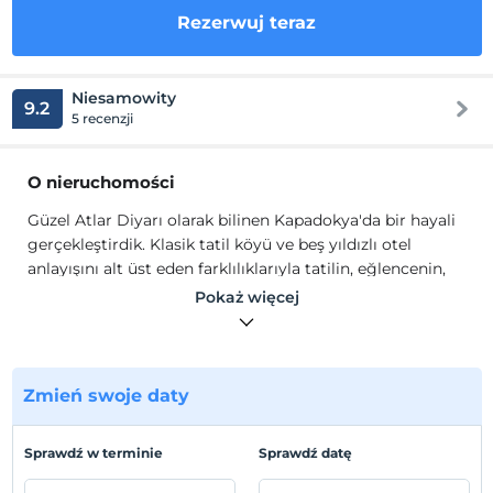
Rezerwuj teraz
Niesamowity
9.2
5 recenzji
O nieruchomości
Güzel Atlar Diyarı olarak bilinen Kapadokya'da bir hayali
gerçekleştirdik. Klasik tatil köyü ve beş yıldızlı otel
anlayışını alt üst eden farklılıklarıyla tatilin, eğlencenin,
dinlenmenin, sporun ve kurumsal etkinliklerin sanata
Pokaż więcej
dönüştüğü bir peri masalı yarattık.
Sizleri otelimizden ağırlarken, güler yüzlü personelimizin
karşılaması ile başlayacak Kapadokya maceranıza, bu
Zmień swoje daty
eşsiz doğada yaşadığınız deneyimleri unutulmaz
anılarınıza dahil edebilmenin mutluluğunu ve gururunu
yaşayacağız.
Sprawdź w terminie
Sprawdź datę