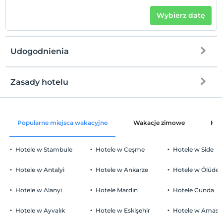
Wybierz datę
Udogodnienia
Zasady hotelu
Internet
Zameldować się
wolny wifi
Po 12:00
Popularne miejsca wakacyjne
Wakacje zimowe
Kat
Części wspólne i wszystkie pokoje
Wymeldować się
Przed 14:00
Hotele w Stambule
Hotele w Ceşme
Hotele w Side
Zwierzęta
Zwierzęta niedozwolone
Hotele w Antalyi
Hotele w Ankarze
Hotele w Ölüden
Palenie
Zakaz palenia w pokoju
Hotele w Alanyi
Hotele Mardin
Hotele Cunda
Parking
Dzieci)
W obiekcie nie mogą zostać zakwaterowane dzieci poniżej 0
wolny prywatny parking
Hotele w Ayvalık
Hotele w Eskişehir
Hotele w Amasr
roku życia