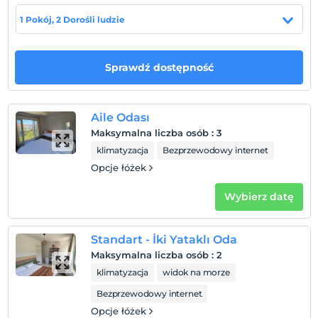
1 Pokój, 2 Dorośli ludzie
Pokaż na mapie
Sprawdź dostępność
Zasady hotelu
Zameldować się
Po 12:00
Aile Odası
Maksymalna liczba osób
:
3
Wymeldować się
klimatyzacja
Bezprzewodowy internet
Przed 14:00
Opcje łóżek
Zwierzęta
Zwierzęta niedozwolone
Wybierz datę
Palenie
Zakaz palenia w pokoju
Standart - İki Yataklı Oda
Dzieci)
Maksymalna liczba osób
:
2
W obiekcie nie mogą zostać zakwaterowane dzieci
klimatyzacja
widok na morze
poniżej 0 roku życia
Bezprzewodowy internet
Opcje łóżek