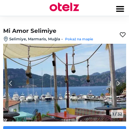
Mi Amor Selimiye
Selimiye, Marmaris, Muğla
-
Pokaż na mapie
1
/
32