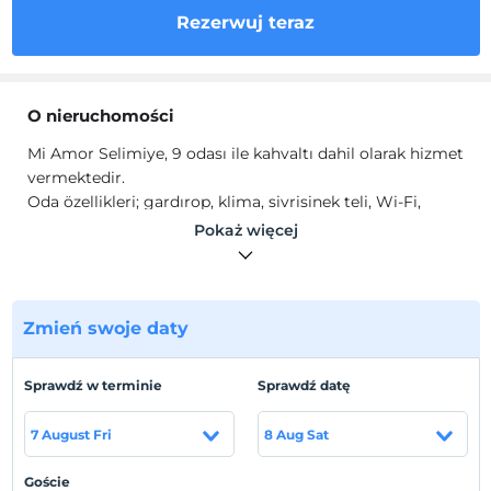
Rezerwuj teraz
O nieruchomości
Mi Amor Selimiye, 9 odası ile kahvaltı dahil olarak hizmet
vermektedir.
Oda özellikleri; gardırop, klima, sivrisinek teli, Wi-Fi,
banyo, duş, saç kurutma makinesi, tuvalet, ücretsiz
Pokaż więcej
banyo malzemeleri, havlu seti bulunmaktadır.
Lokalizacja
Marmaris Selimiye'de konumlanmaktadır. Marmaris
Zmień swoje daty
Şehir Merkezi'ne 45 km, Dalaman Havaalanı'na 134 km
uzaklıktadır.
Sprawdź w terminie
Sprawdź datę
Plaża
7 August Fri
8 Aug Sat
Denize 50 metre uzaklıktadır.
Goście