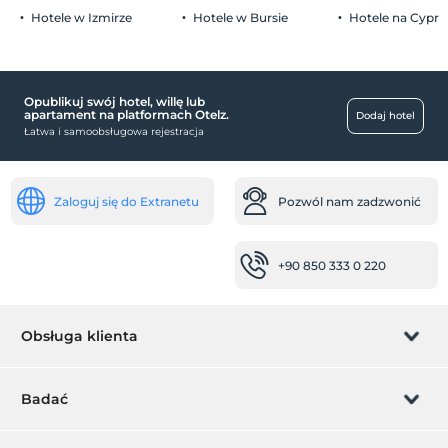
parking (poza obiektem)
Hotele w Izmirze
Hotele w Bursie
Hotele na Cyprz
Opublikuj swój hotel, willę lub
zdrowie
apartament na platformach Otelz.
Dodaj hotel
Łatwa i samoobsługowa rejestracja
Wyposażenie pokoju antybakteryjne
usługi sprzątania
Usługa codziennego sprzątania
Zaloguj się do Extranetu
Pozwól nam zadzwonić
pranie
transport
+90 850 333 0 220
wypożyczalnia motocykli
Usługa transferu (płatna)
Obsługa klienta
Usługi recepcji
Całodobowa recepcja
Zarządzanie rezerwacją
Badać
Przechowalnia bagażu
Pozwól nam zadzwonić
Ekspresowe zameldowanie / wymeldowanie