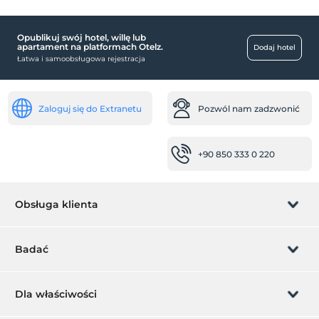
Zewnętrzny basen
Opublikuj swój hotel, willę lub
transport
apartament na platformach Otelz.
Dodaj hotel
Łatwa i samoobsługowa rejestracja
Transfer lotniskowy (płatny)
Pokoje
Zaloguj się do Extranetu
Pozwól nam zadzwonić
pokoje dźwiękoszczelne
pokoje dla niepalących
+90 850 333 0 220
Usługi recepcji
Całodobowa recepcja
Ekspresowe zameldowanie / wymeldowanie
Obsługa klienta
miejsca pracy
Zarządzanie rezerwacją
faks / kserokopia
Badać
Drukarka
Pozwól nam zadzwonić
Przegląd najważniejszych wydarzeń
Karta podarunkowa
Dla właściwości
pobrzeże
Zostań członkiem