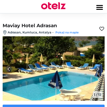
Maviay Hotel Adrasan
Adrasan, Kumluca, Antalya
-
Pokaż na mapie
1
/
12