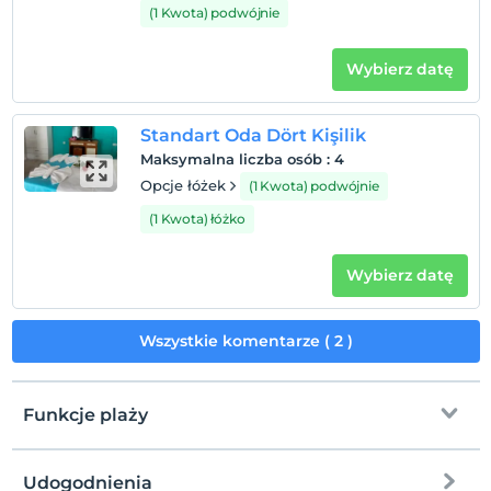
Dworzec autobusowy Kemer 55km Dworzec
(1 Kwota) podwójnie
autobusowy Antalya 96 km Dworzec autobusowy
Antalya 116 km
Wybierz datę
Standart Oda Dört Kişilik
Pokaż na mapie
Maksymalna liczba osób
:
4
Opcje łóżek
(1 Kwota) podwójnie
(1 Kwota) łóżko
Zasady hotelu
Zameldować się
Wybierz datę
Po 14:00
Wymeldować się
Wszystkie komentarze ( 2 )
Przed 12:00
Zwierzęta
Zwierzęta niedozwolone
Funkcje plaży
Palenie
Zakaz palenia w pokoju
Udogodnienia