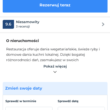
Rezerwuj teraz
Niesamowity
9.6
3 recenzji
O nieruchomości
Restauracja oferuje dania wegetariańskie, świeże ryby i
domowe dania kuchni lokalnej. Dzięki bogatej
różnorodności dań, zasmakujesz w swoich
podniebieniach. W hotelu Maviay można pływać we
Pokaż więcej
własnym basenie i opalać się na bezpłatnych leżakach.
Możesz cieszyć się hamakiem podczas relaksu w
rezydencji. Możesz porozmawiać z najbliższymi w cieniu
rezydencji i wypocząć po obiedzie. Tutaj możesz
Zmień swoje daty
doświadczyć cichego, spokojnego pobytu.
Restauracja oferuje dania wegetariańskie, świeże ryby i
Sprawdź w terminie
Sprawdź datę
domowe dania kuchni lokalnej. Dzięki bogatej
różnorodności dań, zasmakujesz w swoich