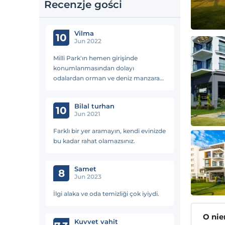
Recenzje gości
Vi̇lma
10
Jun 2022
Milli Park'ın hemen girişinde
konumlanmasından dolayı
odalardan orman ve deniz manzarası
muhteşemdi. Hem orman hem deniz
havasını alabilmek mümkün oldu.
Bilal turhan
Odaların balkonları iç dizayn çok
10
Jun 2021
kullanışlı ve güzeldi. Odalar yeni ve
konforlu. Otel yemekleri çok
Farklı bir yer aramayın, kendi evinizde
lezzetliydi, her gün ayrı keyifli
bu kadar rahat olamazsınız.
mutfağı vardı. Çok başarılı.
Samet
8
Jun 2023
İlgi alaka ve oda temizliği çok iyiydi.
O ni
Kuvvet vahit