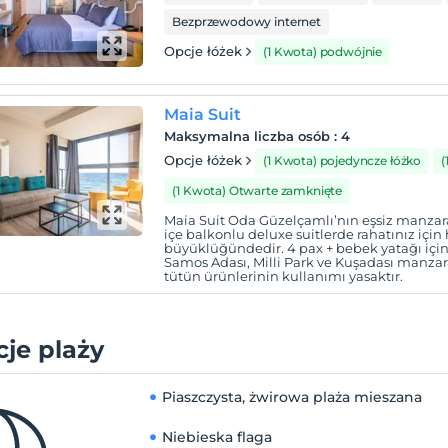
Bezprzewodowy internet
Opcje łóżek
(1 Kwota) podwójnie
Maia Suit
Maksymalna liczba osób
:
4
Opcje łóżek
(1 Kwota) pojedyncze łóżko
(
(1 Kwota) Otwarte zamknięte
Maia Suit Oda Güzelçamlı’nın eşsiz manzaras
içe balkonlu deluxe suitlerde rahatınız içi
büyüklüğündedir. 4 pax + bebek yatağı içi
Samos Adası, Milli Park ve Kuşadası manzar
tütün ürünlerinin kullanımı yasaktır.
je plaży
Piaszczysta, żwirowa plaża mieszana
Niebieska flaga