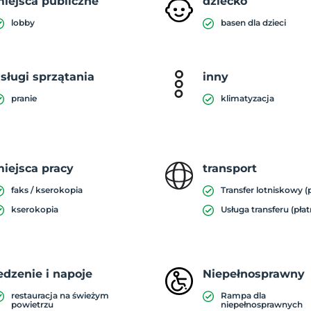
iejsca publiczne
dziecko
lobby
basen dla dzieci
sługi sprzątania
inny
pranie
klimatyzacja
iejsca pracy
transport
faks / kserokopia
Transfer lotniskowy (
kserokopia
Usługa transferu (płat
edzenie i napoje
Niepełnosprawny
restauracja na świeżym
Rampa dla
powietrzu
niepełnosprawnych