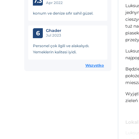
7.3
Apr 2022
Luksus
jednym
konum ve denize sıfır sahil güzel.
cieszy
tuż na
Ghader
6
piasek
Jul 2023
przeży
Personel çok ilgili ve alakalıydı.
Luksus
Yemeklerin kalitesi iyidi.
najpop
Wszystko
Będzie
położe
miesza
Wyjątk
zieleń
Lokal
Luksu