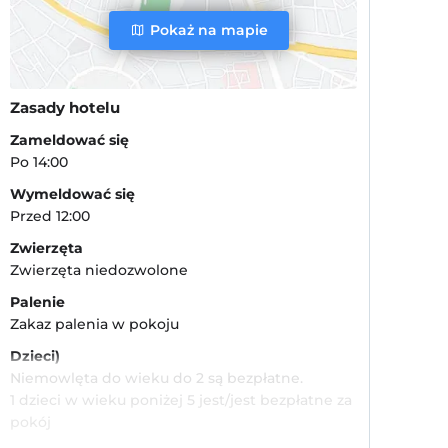
Pokaż na mapie
Zasady hotelu
Zameldować się
Po 14:00
Wymeldować się
Przed 12:00
Zwierzęta
Zwierzęta niedozwolone
Palenie
Zakaz palenia w pokoju
Dzieci)
Niemowlęta do wieku do 2 są bezpłatne.
1 dzieci w wieku poniżej 5 jest/jest bezpłatne za
pokój