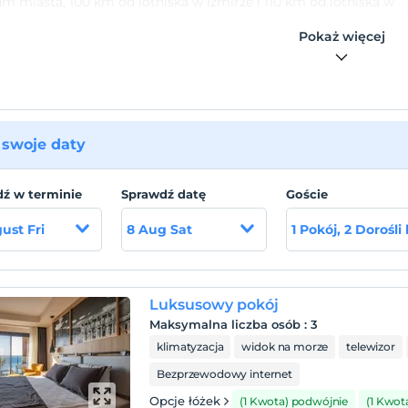
m miasta, 100 km od lotniska w Izmirze i 110 km od lotniska w
m.
Pokaż więcej
uje się w położeniu zerowym do morza.
swoje daty
ź w terminie
Sprawdź datę
Goście
ust Fri
8 Aug Sat
1 Pokój, 2 Dorośli
Luksusowy pokój
Maksymalna liczba osób
:
3
klimatyzacja
widok na morze
telewizor
Bezprzewodowy internet
Opcje łóżek
(1 Kwota) podwójnie
(1 Kwot