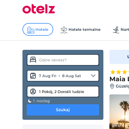
Hotele
Hotele termalne
Nart
-
7 Aug Fri
8 Aug Sat
Maia 
Güzelç
1 -nocleg
Szukaj