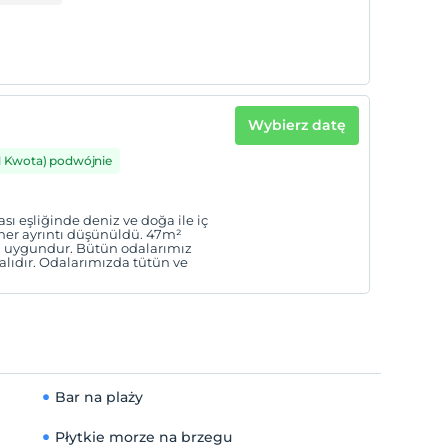
Wybierz datę
1 Kwota) podwójnie
ı eşliğinde deniz ve doğa ile iç
n her ayrıntı düşünüldü. 47m²
n uygundur. Bütün odalarımız
alıdır. Odalarımızda tütün ve
Bar na plaży
Płytkie morze na brzegu