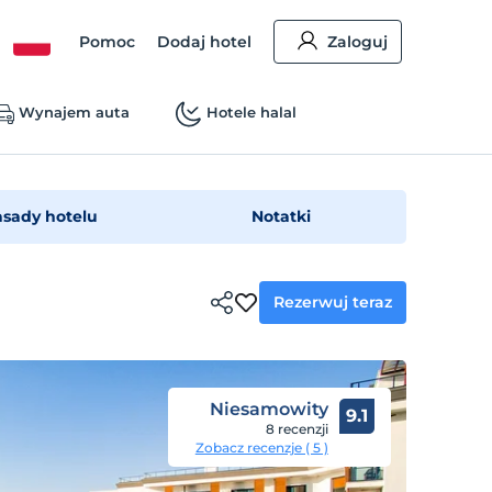
Pomoc
Dodaj hotel
Zaloguj
Wynajem auta
Hotele halal
asady hotelu
Notatki
Rezerwuj teraz
Niesamowity
9.1
8 recenzji
Zobacz recenzje ( 5 )