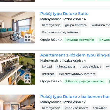
Pokój typu Deluxe Suite
Maksymalna liczba osób
:
4
klimatyzacja
grupa siedząca
widok na mo
Bezprzewodowy internet
Opcje łóżek
(1 Kwota) podwójnie
(1 Kwot
Apartament z łóżkiem typu king-s
Maksymalna liczba osób
:
4
jakuzzi
klimatyzacja
grupa siedząca
wi
Internet
Bezprzewodowy internet
Opcje łóżek
(2 Kwota) pojedyncze łóżko
Pokój typu Deluxe z balkonem fr
Maksymalna liczba osób
:
2
klimatyzacja
widok na morze
telewizor