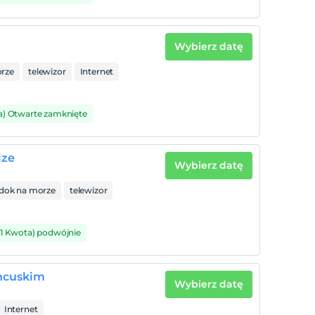
Wybierz datę
rze
telewizor
Internet
a) Otwarte zamknięte
ize
Wybierz datę
dok na morze
telewizor
(1 Kwota) podwójnie
ancuskim
Wybierz datę
Internet