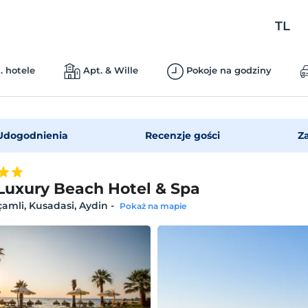
TL
. hotele
Apt. & Wille
Pokoje na godziny
Udogodnienia
Recenzje gości
Z
Luxury Beach Hotel & Spa
amli, Kusadasi, Aydin
-
Pokaż na mapie