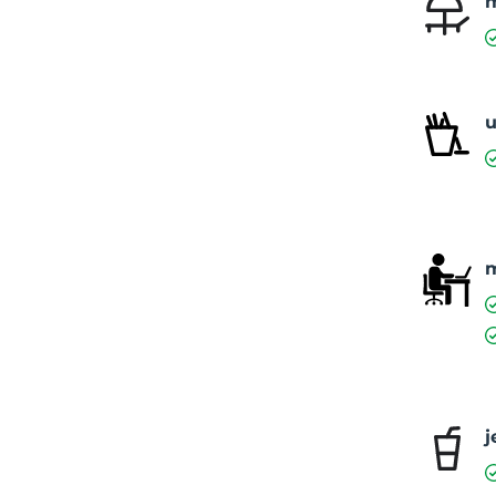
m
u
m
j