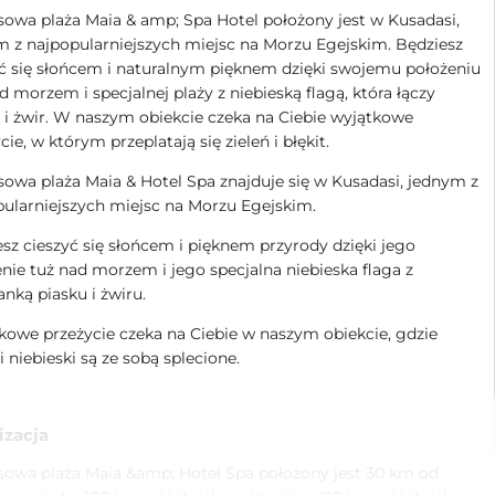
owa plaża Maia & amp; Spa Hotel położony jest w Kusadasi,
 z najpopularniejszych miejsc na Morzu Egejskim. Będziesz
ć się słońcem i naturalnym pięknem dzięki swojemu położeniu
d morzem i specjalnej plaży z niebieską flagą, która łączy
 i żwir. W naszym obiekcie czeka na Ciebie wyjątkowe
cie, w którym przeplatają się zieleń i błękit.
owa plaża Maia & Hotel Spa znajduje się w Kusadasi, jednym z
ularniejszych miejsc na Morzu Egejskim.
sz cieszyć się słońcem i pięknem przyrody dzięki jego
nie tuż nad morzem i jego specjalna niebieska flaga z
nką piasku i żwiru.
owe przeżycie czeka na Ciebie w naszym obiekcie, gdzie
 i niebieski są ze sobą splecione.
izacja
sowa plaża Maia &amp; Hotel Spa położony jest 30 km od