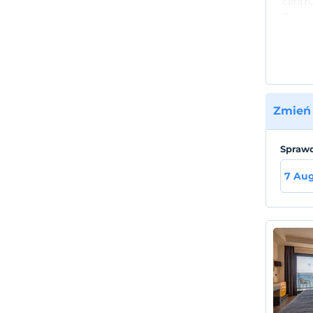
centru
Bodru
Plaża
Znajd
Zmień 
Sprawd
7 Aug