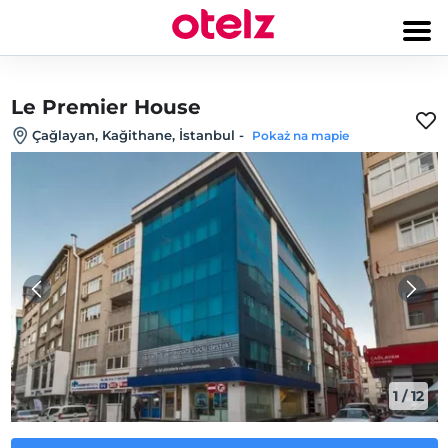
Le Premier House
Çağlayan, Kağithane, İstanbul
-
Pokaż na mapie
1
/
12