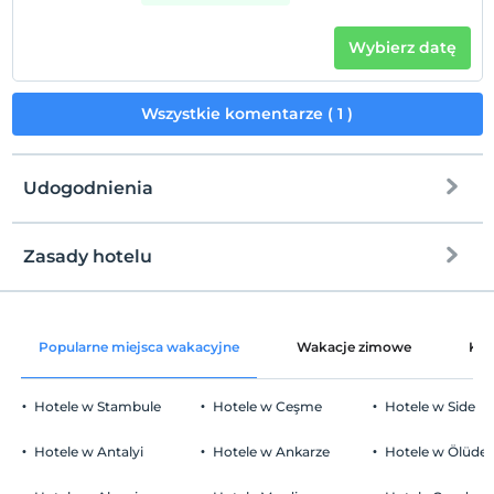
Wybierz datę
Wszystkie komentarze ( 1 )
Udogodnienia
Zasady hotelu
Internet
Zameldować się
wolny wifi
Po 14:00
Popularne miejsca wakacyjne
Wakacje zimowe
Kat
Części wspólne i wszystkie pokoje
Wymeldować się
Przed 12:00
Hotele w Stambule
Hotele w Ceşme
Hotele w Side
Zwierzęta
Zwierzęta niedozwolone
Hotele w Antalyi
Hotele w Ankarze
Hotele w Ölüden
Palenie
Zakaz palenia w pokoju