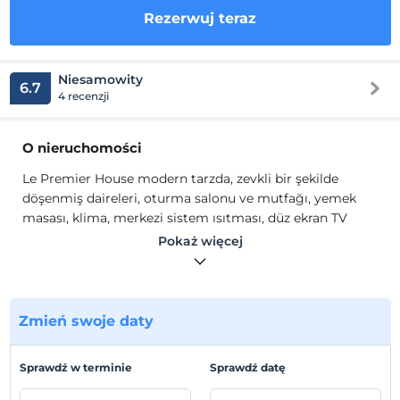
Rezerwuj teraz
Niesamowity
6.7
4 recenzji
O nieruchomości
Le Premier House modern tarzda, zevkli bir şekilde
döşenmiş daireleri, oturma salonu ve mutfağı, yemek
masası, klima, merkezi sistem ısıtması, düz ekran TV
çalışma masası, elektronik emanet kasası ve jakuzili
Pokaż więcej
ücretsiz banyo malzemeleri içeren modern bir banyo
sunmaktadır.
“İstanbulda’ki eviniz” sloganı ile yola çıktığımız ilkemizi,
sizlere her geçen gün hissettirebilmenin arzusundayız.
Zmień swoje daty
Misafirlerini geleneksel Türk misafirperverliğinin ve en
son teknolojinin hassas bir terazide harmanlandığı
Sprawdź w terminie
Sprawdź datę
hizmet anlayışı ile ağırlayan Le Premier House, konforlu,
şık ve modern tasarımın en güzel örneklerini sergileyen