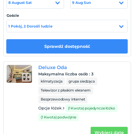
8 August Sat
9 Aug Sun
daireleri, hayatınızı kolaylaştıracak kişiye özel servis ve
hizmetleri, her an güler yüzlü, size hizmet vermeye hazır
Goście
profesyonel ekibi ile yepyeni ve özgün bir dünyanın
kapılarını açıyor. Le Premiere House, ücretsiz Wi-Fi ve
1 Pokój, 2 Dorośli ludzie
ses yalıtımlı geniş lüks dairelere ev sahipliği
yapmaktadır.
Sprawdź dostępność
Lokalizacja
Metro, metrobüs, otobüs duraklarına, İstanbul Adalet
Sarayı, Florence Nightingale Hastesi'ne yürüme
Deluxe Oda
mesafesindedir.
Maksymalna liczba osób
:
3
klimatyzacja
grupa siedząca
Telewizor z płaskim ekranem
Pokaż na mapie
Bezprzewodowy internet
Opcje łóżek
(1 Kwota) pojedyncze łóżko
Zasady hotelu
(1 Kwota) podwójnie
Zameldować się
Po 14:00
Wybierz datę