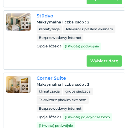
Wymeldować się
Przed 12:00
Stüdyo
Maksymalna liczba osób
:
2
Zwierzęta
Zwierzęta niedozwolone
klimatyzacja
Telewizor z płaskim ekranem
Bezprzewodowy internet
Palenie
Zakaz palenia w pokoju
Opcje łóżek
(1 Kwota) podwójnie
Dzieci)
Niemowlęta do wieku do 2 są bezpłatne.
Wybierz datę
1 dzieci w wieku poniżej 3 jest/jest bezpłatne za pokój
Corner Suite
Maksymalna liczba osób
:
3
klimatyzacja
grupa siedząca
Telewizor z płaskim ekranem
Bezprzewodowy internet
Opcje łóżek
(1 Kwota) pojedyncze łóżko
(1 Kwota) podwójnie