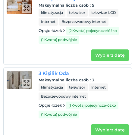
Maksymalna liczba osób
:
5
Zasady hotelu
klimatyzacja
telewizor
telewizor LCD
Zameldować się
Internet
Bezprzewodowy internet
Po 14:00
Opcje łóżek
(2 Kwota) pojedyncze łóżko
Wymeldować się
(1 Kwota) podwójnie
Przed 11:00
Zwierzęta
Wybierz datę
Zwierzęta niedozwolone
Palenie
3 Kişilik Oda
Zakaz palenia w pokoju
Maksymalna liczba osób
:
3
Dzieci)
klimatyzacja
telewizor
Internet
Niemowlęta do wieku do 2 są bezpłatne.
1 dzieci w wieku poniżej 6 jest/jest bezpłatne za pokój
Bezprzewodowy internet
Opcje łóżek
(1 Kwota) pojedyncze łóżko
(1 Kwota) podwójnie
Wybierz datę