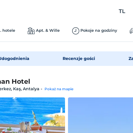
TL
. hotele
Apt. & Wille
Pokoje na godziny
Udogodnienia
Recenzje gości
Z
an Hotel
rkez, Kaş, Antalya
-
Pokaż na mapie