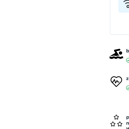
z
P
n