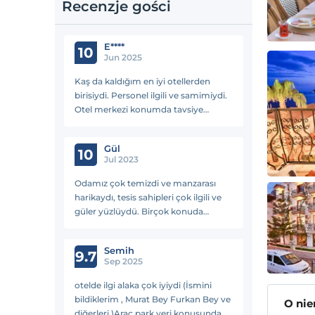
Recenzje gości
E****
10
Jun 2025
Kaş da kaldığım en iyi otellerden
birisiydi. Personel ilgili ve samimiydi.
Otel merkezi konumda tavsiye
ederim.
Gül
10
Jul 2023
Odamız çok temizdi ve manzarası
harikaydı, tesis sahipleri çok ilgili ve
güler yüzlüydü. Birçok konuda
samimiyet ile yardımcı
oldular.Kahvaltısıda bir o kadar
Semih
güzeldi, kesinlikle tavsiye ederim👍🏻
9.7
Sep 2025
otelde ilgi alaka çok iyiydi (İsmini
bildiklerim , Murat Bey Furkan Bey ve
O ni
diğerleri.)Araç park yeri konusunda