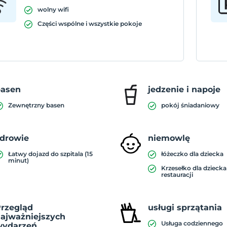
wolny wifi
Części wspólne i wszystkie pokoje
basen
jedzenie i napoje
Zewnętrzny basen
pokój śniadaniowy
drowie
niemowlę
Łatwy dojazd do szpitala (15
łóżeczko dla dziecka
minut)
Krzesełko dla dzieck
restauracji
rzegląd
usługi sprzątania
ajważniejszych
Usługa codziennego
wydarzeń