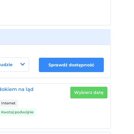
 ludzie
Sprawdź dostępność
dokiem na ląd
Wybierz datę
Internet
1 Kwota) podwójnie