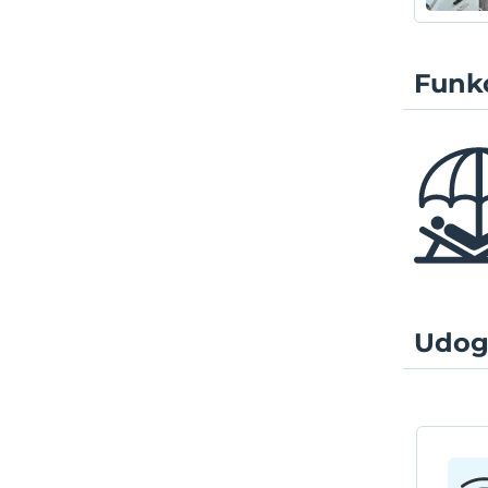
Funkc
Udog