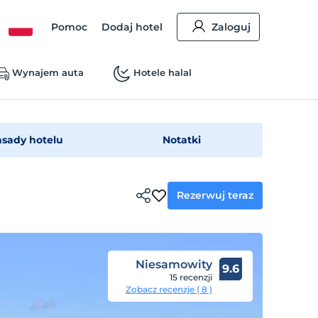
Pomoc
Dodaj hotel
Zaloguj
Wynajem auta
Hotele halal
asady hotelu
Notatki
Rezerwuj teraz
Niesamowity
9.6
15 recenzji
Zobacz recenzje ( 8 )