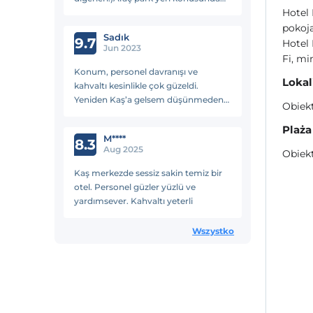
Hotel
hiç sıkıntı çekmedik..Kahvaltı
gerçekten başarılıydı..Oda temizliği
pokoj
Sadık
10/10 du.Teşekkürler
9.7
Hotel 
Jun 2023
Fi, mi
Konum, personel davranışı ve
Lokal
kahvaltı kesinlikle çok güzeldi.
Yeniden Kaş’a gelsem düşünmeden
Obiekt
tercih edebileceğim bir tesis. Girişte
ve çıkışta havanın sıcaklığından
Plaża
M****
dolayı su ikram etmeleri güzeldi.
8.3
Aug 2025
Obiekt
Kaş merkezde sessiz sakin temiz bir
otel. Personel güzler yüzlü ve
yardımsever. Kahvaltı yeterli
Wszystko