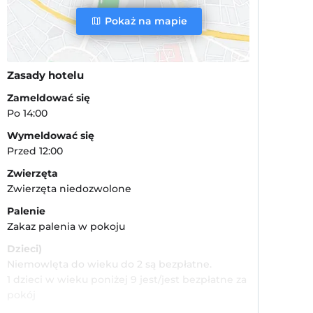
Pokaż na mapie
Zasady hotelu
Zameldować się
Po 14:00
Wymeldować się
Przed 12:00
Zwierzęta
Zwierzęta niedozwolone
Palenie
Zakaz palenia w pokoju
Dzieci)
Niemowlęta do wieku do 2 są bezpłatne.
1 dzieci w wieku poniżej 9 jest/jest bezpłatne za
pokój