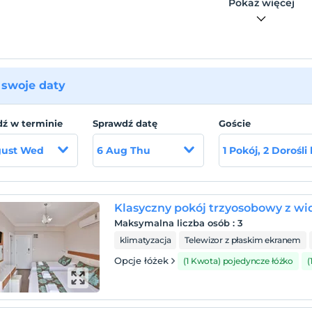
Pokaż więcej
swoje daty
ź w terminie
Sprawdź datę
Goście
gust Wed
6 Aug Thu
1 Pokój, 2 Dorośli
Klasyczny pokój trzyosobowy z wi
Maksymalna liczba osób
:
3
klimatyzacja
Telewizor z płaskim ekranem
Opcje łóżek
(1 Kwota) pojedyncze łóżko
(