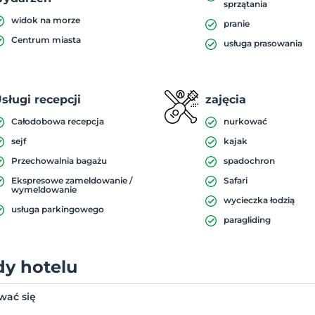
sprzątania
widok na morze
pranie
Centrum miasta
usługa prasowania
sługi recepcji
zajęcia
Całodobowa recepcja
nurkować
sejf
kajak
Przechowalnia bagażu
spadochron
Ekspresowe zameldowanie /
Safari
wymeldowanie
wycieczka łodzią
usługa parkingowego
paragliding
dy hotelu
wać się