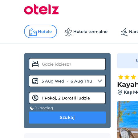
Hotele
Hotele termalne
Nart
-
5 Aug Wed
6 Aug Thu
Kayah
Kaş Me
1 -nocleg
Szukaj