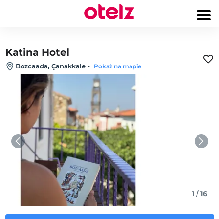
Katina Hotel
Bozcaada, Çanakkale
-
Pokaż na mapie
1
/
16