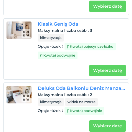
Wybierz datę
Klasik Geniş Oda
Maksymalna liczba osób
:
3
klimatyzacja
Opcje łóżek
(1 Kwota) pojedyncze łóżko
(1 Kwota) podwójnie
Wybierz datę
Deluks Oda Balkonlu Deniz Manzaralı
Maksymalna liczba osób
:
2
klimatyzacja
widok na morze
Opcje łóżek
(1 Kwota) podwójnie
Wybierz datę