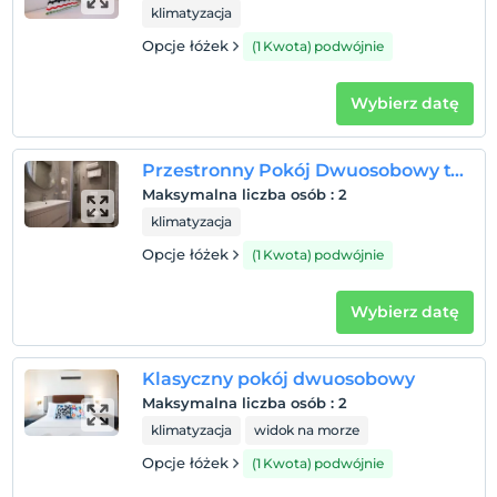
klimatyzacja
Po 14:00
Opcje łóżek
(1 Kwota) podwójnie
Wymeldować się
Przed 11:00
Wybierz datę
Zwierzęta
Zwierzęta niedozwolone
Przestronny Pokój Dwuosobowy typu Classic
Palenie
Maksymalna liczba osób
:
2
Zakaz palenia w pokoju
klimatyzacja
Dzieci)
Opcje łóżek
(1 Kwota) podwójnie
W obiekcie nie mogą zostać zakwaterowane dzieci
poniżej 3 roku życia
Wybierz datę
Klasyczny pokój dwuosobowy
Maksymalna liczba osób
:
2
klimatyzacja
widok na morze
Opcje łóżek
(1 Kwota) podwójnie