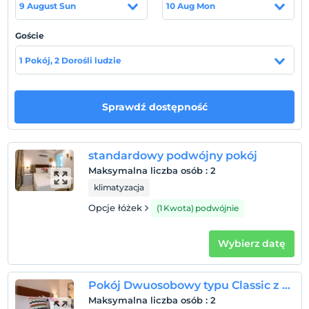
9 August Sun
10 Aug Mon
hazırlanan yemeklerin tadını çıkarabilirler. Yerel Tarih
Müzesi, Hotel Katina'ya 5 dakikalık yürüme
Goście
mesafesindedir. Halk plajları ise arabayla 10 dakika
uzaklıktadır.
1 Pokój, 2 Dorośli ludzie
Lokalizacja
İskelelere 300 metre mesafedeki bu eski taş ev, rahat bir
Sprawdź dostępność
Rum mahallesinde yer almaktadır. Bozcaada Kalesi'ne
yürüyerek 10 dakika mesafedeki otel genelinde ücretsiz
Wi-Fi mevcuttur. Hotel Katina'nın tüm odaları klima, TV
standardowy podwójny pokój
ve kasa ile donatılmıştır. Özel banyoda duş ve tuvalet
Maksymalna liczba osób
:
2
vardır.
klimatyzacja
Opcje łóżek
(1 Kwota) podwójnie
Pokaż na mapie
Wybierz datę
Zasady hotelu
Pokój Dwuosobowy typu Classic z balkonem z widokiem na morze
Maksymalna liczba osób
:
2
Zameldować się