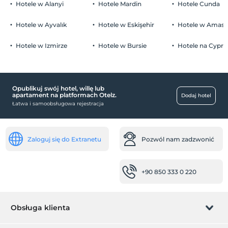
życia
Hotele w Alanyi
Hotele Mardin
Hotele Cunda
parking (poza obiektem)
Hotele w Ayvalık
Hotele w Eskişehir
Hotele w Amasr
Hotele w Izmirze
Hotele w Bursie
Hotele na Cyprz
miejsca publiczne
pokój telewizyjny
Opublikuj swój hotel, willę lub
Pokoje
apartament na platformach Otelz.
Dodaj hotel
Łatwa i samoobsługowa rejestracja
pokoje rodzinne
miejsca pracy
Zaloguj się do Extranetu
Pozwól nam zadzwonić
faks / kserokopia
usługi sprzątania
+90 850 333 0 220
Usługa codziennego sprzątania
inny
Obsługa klienta
klimatyzacja
zajęcia