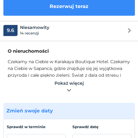
Rezerwuj teraz
Niesamowity
9.6
14 recenzji
O nieruchomości
Czekamy na Ciebie w Karakaya Boutique Hotel. Czekamy
na Ciebie w Sapanca, gdzie znajduje się jej wyjątkowa
przyroda i całe piękno zieleni. Świat z dala od stresu i
hałasu miasta, w każdym odcieniu zieleni.
Pokaż więcej
Karakaya Boutique Hotel oferuje specjalne usługi w
postaci bungalowów i pokoi typu willa. W tym zielonym
świecie, który jest z dala od miejskiego zgiełku, jak i
blisko miasta, można przeżyć wyjątkowe wakacje. Nasz
Zmień swoje daty
hotel oferuje powiew natury, ale także komfort i wygodę
na najwyższym poziomie. Podczas pobytu w naszym
Sprawdź w terminie
Sprawdź datę
hotelu zobaczysz, że Twoja dusza i ciało się uspokoiły.