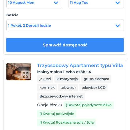
Lokalizacja
10 August Mon
11 Aug Tue
Znajduje się w Mahmudiye Sapanca.
Goście
1 Pokój, 2 Dorośli ludzie
Pokaż na mapie
Sprawdź dostępność
Zasady hotelu
Zameldować się
Trzyosobowy Apartament typu Villa
Po 14:00
Maksymalna liczba osób
:
4
jakuzzi
klimatyzacja
grupa siedząca
Wymeldować się
Przed 12:00
kominek
telewizor
telewizor LCD
Zwierzęta
Bezprzewodowy internet
Zwierzęta niedozwolone
Opcje łóżek
(1 Kwota) pojedyncze łóżko
Palenie
(1 Kwota) podwójnie
Zakaz palenia w pokoju
(1 Kwota) Rozkładana sofa / Sofa
Dzieci)