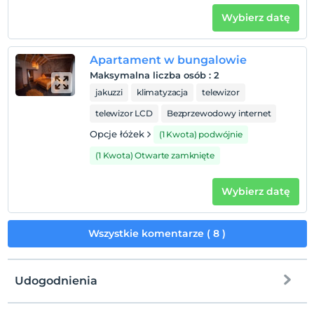
Niemowlęta do wieku do 2 są bezpłatne.
Wybierz datę
1 dzieci w wieku poniżej 6 jest/jest bezpłatne za pokój
Apartament w bungalowie
Maksymalna liczba osób
:
2
jakuzzi
klimatyzacja
telewizor
telewizor LCD
Bezprzewodowy internet
Opcje łóżek
(1 Kwota) podwójnie
(1 Kwota) Otwarte zamknięte
Wybierz datę
Wszystkie komentarze ( 8 )
Udogodnienia