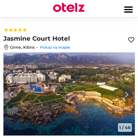
Jasmine Court Hotel
Girne, Kıbrıs
-
Pokaż na mapie
1
/
46