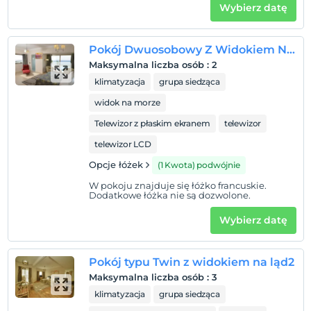
Wybierz datę
Zwierzęta niedozwolone
Palenie
Zakaz palenia w pokoju
Pokój Dwuosobowy Z Widokiem Na Morze
Maksymalna liczba osób
:
2
Godziny zameldowania
klimatyzacja
grupa siedząca
Dostęp do obiektu można uzyskać w godzinach 14:00 –
23:00 . Poza tymi godzinami brama wjazdowa jest
widok na morze
zamknięta.
Telewizor z płaskim ekranem
telewizor
Dzieci)
telewizor LCD
Niemowlęta do wieku do 2 są bezpłatne.
Opcje łóżek
(1 Kwota) podwójnie
1 dzieci w wieku poniżej 12 jest/jest bezpłatne za pokój
W pokoju znajduje się łóżko francuskie.
Dodatkowe łóżka nie są dozwolone.
Wybierz datę
Pokój typu Twin z widokiem na ląd2
Maksymalna liczba osób
:
3
klimatyzacja
grupa siedząca