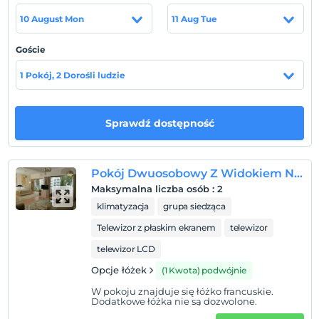
Girne merkezinde bulunan otelimiz, denize sıfır
10 August Mon
11 Aug Tue
konumlandırılmış olup, Ercan Havalimanı'na 36 km
mesafededir.
Goście
Plaża
1 Pokój, 2 Dorośli ludzie
Otelimizin kendine ait kum çakıl karışık plajı, platform ve
iskelesi bulunmaktadır.
Sprawdź dostępność
Pokaż na mapie
Pokój Dwuosobowy Z Widokiem Na Ląd
Maksymalna liczba osób
:
2
klimatyzacja
grupa siedząca
Zasady hotelu
Telewizor z płaskim ekranem
telewizor
Zameldować się
telewizor LCD
Po 14:00
Opcje łóżek
(1 Kwota) podwójnie
Wymeldować się
Przed 12:00
W pokoju znajduje się łóżko francuskie.
Dodatkowe łóżka nie są dozwolone.
Zwierzęta