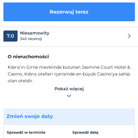
Rezerwuj teraz
Niesamowity
7.0
345 recenzji
O nieruchomości
Kıbrıs’ın Girne mevkiinde bulunan Jasmine Court Hotel &
Casino, Kıbrıs otelleri içerisinde en büyük Casino'ya sahip
olan oteldir.
Otel bu hizmetini, ‘’Orta Doğu ve Balkanların en büyük
Pokaż więcej
Casinosu'na sahip olan oteli’’ sıfatı ile tanımlamıştır. Otel,
ilk olarak 1996 yılında hizmet vermeye başlamıştır. 2013
yılında kapsamlı bir renovasyona giren Jasmine Court
Hotel & Casino, kapılarını 2015 yılı Temmuz ayında
Zmień swoje daty
yeniden açmıştır.
Lokalizacja
Sprawdź w terminie
Sprawdź datę