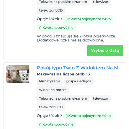
Telewizor z płaskim ekranem
telewizor
telewizor LCD
Opcje łóżek
(1 Kwota) pojedyncze łóżko
(1 Kwota) podwójnie
W pokoju znajdują się 2 łóżka pojedyncze.
Dodatkowe łóżka nie są dozwolone.
Wybierz datę
Pokój typu Twin Z Widokiem Na Morze
Maksymalna liczba osób
:
3
klimatyzacja
grupa siedząca
widok na morze
Telewizor z płaskim ekranem
telewizor
telewizor LCD
Opcje łóżek
(1 Kwota) pojedyncze łóżko
(1 Kwota) podwójnie