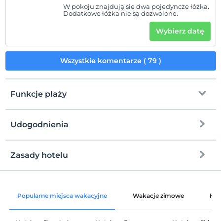
W pokoju znajdują się dwa pojedyncze łóżka.
Dodatkowe łóżka nie są dozwolone.
Wybierz datę
Wszystkie komentarze ( 79 )
Funkcje plaży
Udogodnienia
Przy plaży
prywatna plaża
Zasady hotelu
Internet
Piaszczysta, żwirowa plaża mieszana
Zameldować się
wolny wifi
Po 14:00
Bar na plaży
Popularne miejsca wakacyjne
Wakacje zimowe
Kat
Części wspólne i wszystkie pokoje
Wymeldować się
Przed 12:00
Niebieska flaga