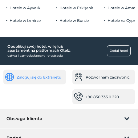
Hotele w Ayvalık
Hotele w Eskişehir
Hotele w Amasr
Hotele w Izmirze
Hotele w Bursie
Hotele na Cyprz
basen
Kryty basen (cały rok)
Opublikuj swój hotel, willę lub
niemowlę
apartament na platformach Otelz.
Dodaj hotel
Łatwa i samoobsługowa rejestracja
Krzesełko dla dziecka w restauracji
centra handlowe
Zaloguj się do Extranetu
Pozwól nam zadzwonić
Fryzjer / salon kosmetyczny
Przegląd najważniejszych wydarzeń
+90 850 333 0 220
Centrum miasta
miejsca pracy
Obsługa klienta
faks / kserokopia
Drukarka
Zarządzanie rezerwacją