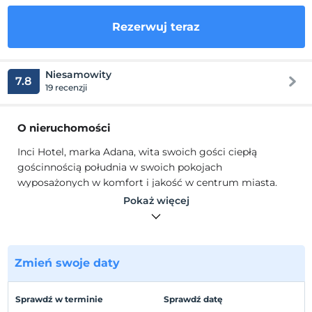
Rezerwuj teraz
Niesamowity
7.8
19 recenzji
O nieruchomości
Inci Hotel, marka Adana, wita swoich gości ciepłą
gościnnością południa w swoich pokojach
wyposażonych w komfort i jakość w centrum miasta.
Dążąc do zadowolenia gości miłą i doświadczoną
Pokaż więcej
obsługą, nasz hotel posiada 79 standardów, 9
apartamentów, 1 pokój dla osób niepełnosprawnych, 180
miejsc noclegowych, parking otwarty na 150
samochodów, garaż na 25 samochodów, saunę, salon
Zmień swoje daty
fryzjerski, cukiernię , restauracja, klub nocny oraz 3 sale
wielofunkcyjne o powierzchni 650/800. Jest bal i sala
Sprawdź w terminie
Sprawdź datę
konferencyjna dla ludzi.