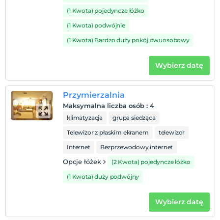
(1 Kwota) pojedyncze łóżko
Zasady hotelu
(1 Kwota) podwójnie
Zameldować się
(1 Kwota) Bardzo duży pokój dwuosobowy
Po 14:00
Wymeldować się
Wybierz datę
Przed 13:00
Zwierzęta
Przymierzalnia
Zwierzęta niedozwolone
Maksymalna liczba osób
:
4
Palenie
klimatyzacja
grupa siedząca
Zakaz palenia w pokoju
Telewizor z płaskim ekranem
telewizor
Dzieci)
Internet
Bezprzewodowy internet
Niemowlęta do wieku do 2 są bezpłatne.
Opcje łóżek
(2 Kwota) pojedyncze łóżko
1 dla każdego pokoju. bezpłatnie dla dzieci w wieku
poniżej 6
(1 Kwota) duży podwójny
2 dla każdego pokoju. bezpłatnie dla dzieci w wieku
poniżej 6
Wybierz datę