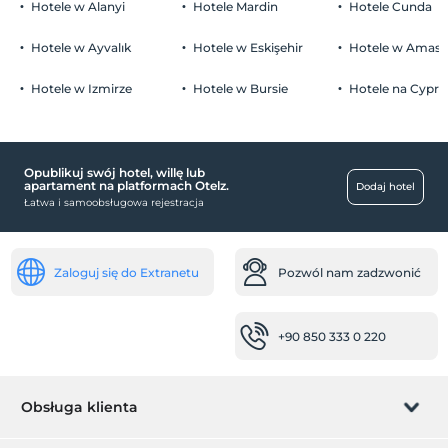
1 dzieci w wieku poniżej 5 jest/jest bezpłatne za pokój
1 dzieci w wieku poniżej 5 jest/jest bezpłatne za pokój
Hotele w Alanyi
Hotele Mardin
Hotele Cunda
parking (na miejscu)
Hotele w Ayvalık
Hotele w Eskişehir
Hotele w Amasr
Hotele w Izmirze
Hotele w Bursie
Hotele na Cyprz
Pokoje
pokoje rodzinne
Opublikuj swój hotel, willę lub
dziecko
apartament na platformach Otelz.
Dodaj hotel
Łatwa i samoobsługowa rejestracja
basen dla dzieci
miejsca pracy
Zaloguj się do Extranetu
Pozwól nam zadzwonić
Drukarka
niemowlę
+90 850 333 0 220
łóżeczko dla dziecka
Krzesełko dla dziecka w restauracji
basen
Obsługa klienta
Zewnętrzny basen