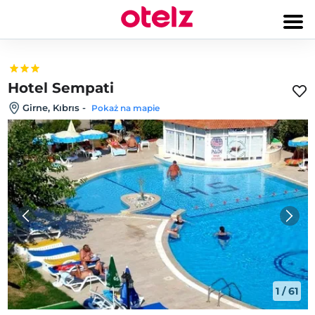
Hotel Sempati
Girne, Kıbrıs
-
Pokaż na mapie
1
/
61