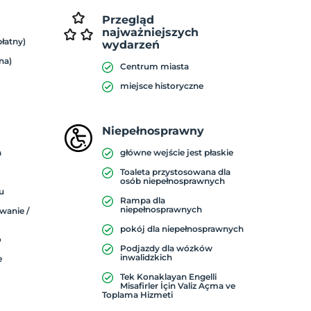
Przegląd
najważniejszych
płatny)
wydarzeń
na)
Centrum miasta
miejsce historyczne
Niepełnosprawny
a
główne wejście jest płaskie
Toaleta przystosowana dla
osób niepełnosprawnych
u
Rampa dla
niepełnosprawnych
wanie /
pokój dla niepełnosprawnych
o
Podjazdy dla wózków
inwalidzkich
e
Tek Konaklayan Engelli
Misafirler İçin Valiz Açma ve
Toplama Hizmeti