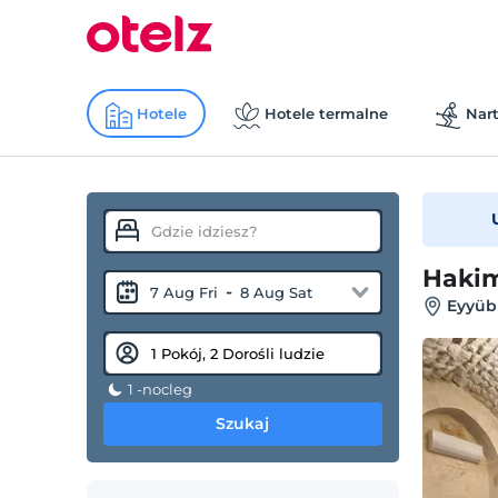
Hotele
Hotele termalne
Nart
Hakim
-
7 Aug Fri
8 Aug Sat
Eyyübi
1 -nocleg
Szukaj