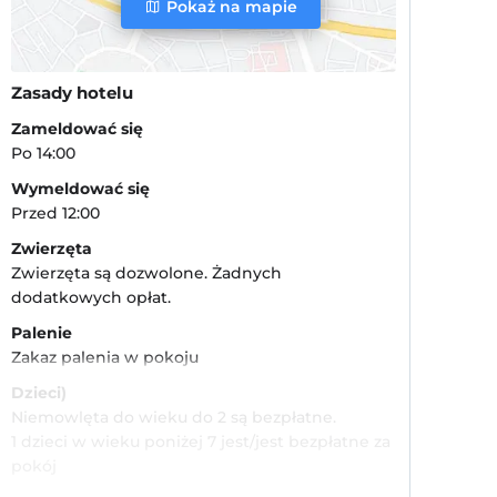
Pokaż na mapie
Zasady hotelu
Zameldować się
Po 14:00
Wymeldować się
Przed 12:00
Zwierzęta
Zwierzęta są dozwolone. Żadnych
dodatkowych opłat.
Palenie
Zakaz palenia w pokoju
Dzieci)
Niemowlęta do wieku do 2 są bezpłatne.
1 dzieci w wieku poniżej 7 jest/jest bezpłatne za
pokój