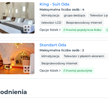
King - Suit Oda
Maksymalna liczba osób
:
4
klimatyzacja
grupa siedząca
Telewizor z 
telewizor LCD
Bezprzewodowy internet
Opcje łóżek
(1 Kwota) pojedyncze łóżko
(
Standart Oda
Maksymalna liczba osób
:
2
klimatyzacja
Telewizor z płaskim ekranem
Bezprzewodowy internet
Opcje łóżek
(1 Kwota) podwójnie
odnienia