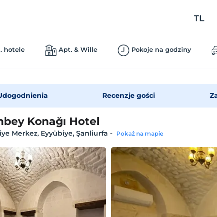
TL
. hotele
Apt. & Wille
Pokoje na godziny
Udogodnienia
Recenzje gości
Z
bey Konağı Hotel
ye Merkez, Eyyübiye, Şanliurfa
-
Pokaż na mapie