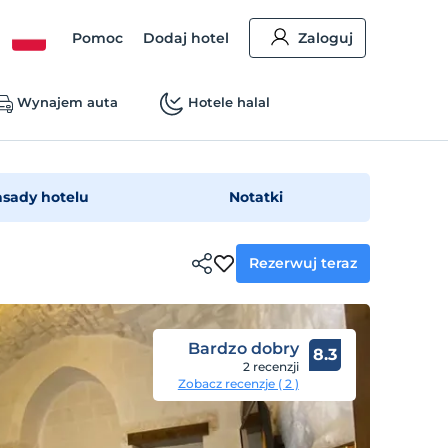
Pomoc
Dodaj hotel
Zaloguj
Wynajem auta
Hotele halal
asady hotelu
Notatki
Rezerwuj teraz
Bardzo dobry
8.3
2 recenzji
Zobacz recenzje ( 2 )