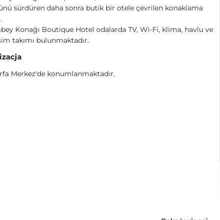
ü sürdüren daha sonra butik bir otele çevrilen konaklama
.
ey Konağı Boutique Hotel odalarda TV, Wi-Fi, klima, havlu ve
sim takımı bulunmaktadır.
izacja
urfa Merkez'de konumlanmaktadır.