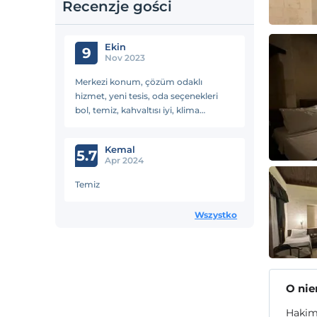
Recenzje gości
Ekin
9
Nov 2023
Merkezi konum, çözüm odaklı
hizmet, yeni tesis, oda seçenekleri
bol, temiz, kahvaltısı iyi, klima
mevcut.
Kemal
5.7
Apr 2024
Temiz
Wszystko
O ni
Hakimb