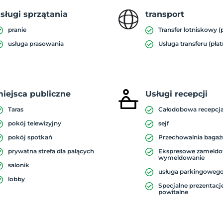
sługi sprzątania
transport
pranie
Transfer lotniskowy (
usługa prasowania
Usługa transferu (płat
iejsca publiczne
Usługi recepcji
Taras
Całodobowa recepcj
pokój telewizyjny
sejf
pokój spotkań
Przechowalnia bagaż
prywatna strefa dla palących
Ekspresowe zameldo
wymeldowanie
salonik
usługa parkingoweg
lobby
Specjalne prezentacj
powitalne