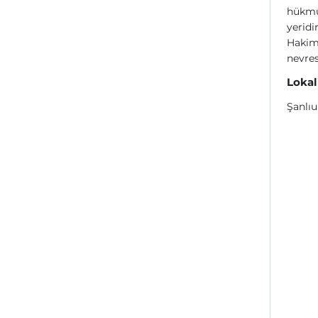
hükmün
yeridir
Hakimb
nevre
Lokal
Şanlı