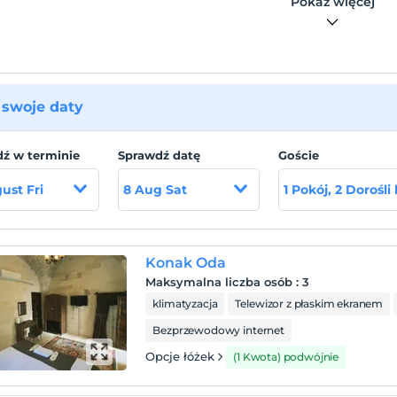
Pokaż więcej
swoje daty
ź w terminie
Sprawdź datę
Goście
ust Fri
8 Aug Sat
1 Pokój, 2 Dorośli
Konak Oda
Maksymalna liczba osób
:
3
klimatyzacja
Telewizor z płaskim ekranem
Bezprzewodowy internet
Opcje łóżek
(1 Kwota) podwójnie