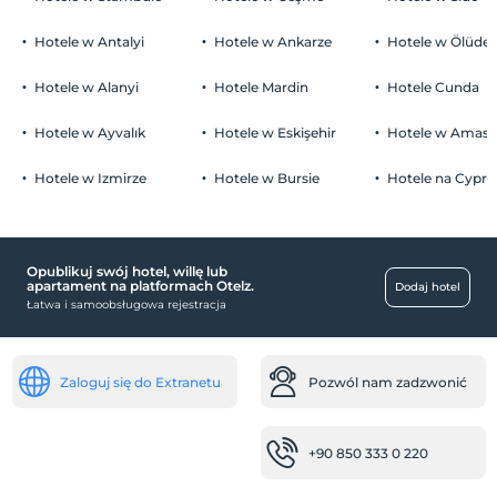
Zwierzęta niedozwolone
Hotele w Antalyi
Hotele w Ankarze
Hotele w Ölüden
Palenie
Zakaz palenia w pokoju
Hotele w Alanyi
Hotele Mardin
Hotele Cunda
Parking
Dzieci)
Niemowlęta do wieku do 2 są bezpłatne.
wolny prywatny parking
Hotele w Ayvalık
Hotele w Eskişehir
Hotele w Amasr
1 dzieci w wieku poniżej 11 jest/jest bezpłatne za pokój
parking (na miejscu)
Hotele w Izmirze
Hotele w Bursie
Hotele na Cyprz
Kliknij, aby zobaczyć uwagi specjalne.
Opublikuj swój hotel, willę lub
Usługi rozrywkowe
apartament na platformach Otelz.
Dodaj hotel
Łatwa i samoobsługowa rejestracja
Klub dziecięcy
centra handlowe
Rynek
Zaloguj się do Extranetu
Pozwól nam zadzwonić
usługi sprzątania
+90 850 333 0 220
Çamaşırhane (Ücretli)
zdrowie