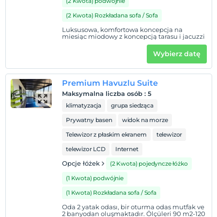
(2 Kwota) podwójnie
(2 Kwota) Rozkładana sofa / Sofa
Luksusowa, komfortowa koncepcja na
miesiąc miodowy z koncepcją tarasu i jacuzzi
Wybierz datę
Premium Havuzlu Suite
Maksymalna liczba osób
:
5
klimatyzacja
grupa siedząca
Prywatny basen
widok na morze
Telewizor z płaskim ekranem
telewizor
telewizor LCD
Internet
Opcje łóżek
(2 Kwota) pojedyncze łóżko
(1 Kwota) podwójnie
(1 Kwota) Rozkładana sofa / Sofa
Oda 2 yatak odası, bir oturma odas mutfak ve
2 banyodan oluşmaktadır. Ölçüleri 90 m2-120