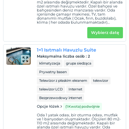
m2 arasında değişmektedir. Kapalı bir alanda
özel ısıtmalı havuzu vardır. Özel bahçesi ve
bahçesinden deniz manzarası vardır. Oda
içerisinde çamaşır makinesi, TV, tam
donanımlı mutfak ( Ocak, fırın, buzdolabı),
klima ( her odada bulunmamaktadır)
bulunmaktadır. Birinci yatak odasında
ebeveyn banyosu, çift kişilik yatak
Wybierz datę
bulunmaktadır. İkinci yatak odası; 2 single
veya bir adet çift kişilik yatak bulunmaktadır.
Bir adet ortak banyo vardır. Ek yatak isteğe
bağlı olarak eklenebilir. Ek yataklarımız
1+1 Isıtmalı Havuzlu Suite
single yatak konforunda olmayabilir. 5
yetişkin için idealdir.
Maksymalna liczba osób
:
2
klimatyzacja
grupa siedząca
Prywatny basen
Telewizor z płaskim ekranem
telewizor
telewizor LCD
Internet
Bezprzewodowy internet
Opcje łóżek
(1 Kwota) podwójnie
Oda 1 yatak odası, bir oturma odası, mutfak
ve 1 banyodan oluşmaktadır. Ölçüleri 80 m2-
110 m2 arasında değişmektedir. Kapalı bir
alanda özel ısıtmalı havuzu vardır. Oda