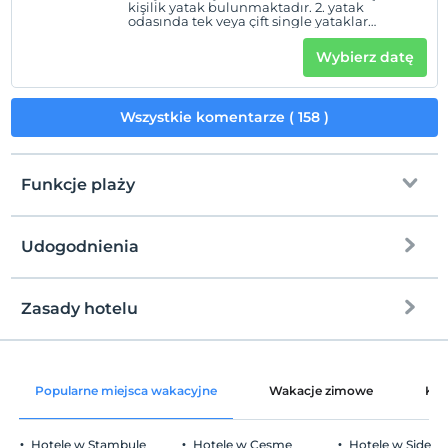
kişilik yatak bulunmaktadır. 2. yatak
odasında tek veya çift single yataklar
bulunmaktadır. Kara Manzaralıdır. Ek yatak
isteğe bağlı olarak eklenebilir. Ek
Wybierz datę
yataklarımız single yatak konforunda
olmayabilir. 4 yetişkin için idealdir.
Wszystkie komentarze ( 158 )
Funkcje plaży
Udogodnienia
na plażę
7 km stąd
Zasady hotelu
Internet
Zameldować się
wolny wifi
Po 14:00
Popularne miejsca wakacyjne
Wakacje zimowe
Kat
Tylko pokoje
Wymeldować się
Przed 11:00
Hotele w Stambule
Hotele w Ceşme
Hotele w Side
Zwierzęta