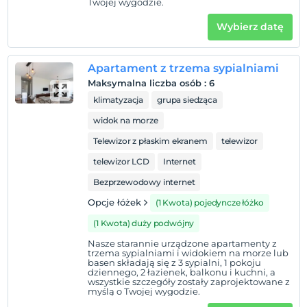
Twojej wygodzie.
Wybierz datę
Apartament z trzema sypialniami
Maksymalna liczba osób
:
6
klimatyzacja
grupa siedząca
widok na morze
Telewizor z płaskim ekranem
telewizor
telewizor LCD
Internet
Bezprzewodowy internet
Opcje łóżek
(1 Kwota) pojedyncze łóżko
(1 Kwota) duży podwójny
Nasze starannie urządzone apartamenty z
trzema sypialniami i widokiem na morze lub
basen składają się z 3 sypialni, 1 pokoju
dziennego, 2 łazienek, balkonu i kuchni, a
wszystkie szczegóły zostały zaprojektowane z
myślą o Twojej wygodzie.