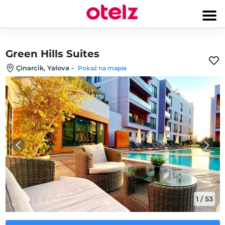
Green Hills Suites
Çinarcik, Yalova
-
Pokaż na mapie
1
/
53