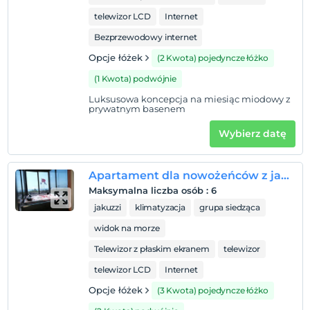
telewizor LCD
Internet
Bezprzewodowy internet
Opcje łóżek
(2 Kwota) pojedyncze łóżko
(1 Kwota) podwójnie
Luksusowa koncepcja na miesiąc miodowy z
prywatnym basenem
Wybierz datę
Apartament dla nowożeńców z jacuzzi
Maksymalna liczba osób
:
6
jakuzzi
klimatyzacja
grupa siedząca
widok na morze
Telewizor z płaskim ekranem
telewizor
telewizor LCD
Internet
Opcje łóżek
(3 Kwota) pojedyncze łóżko