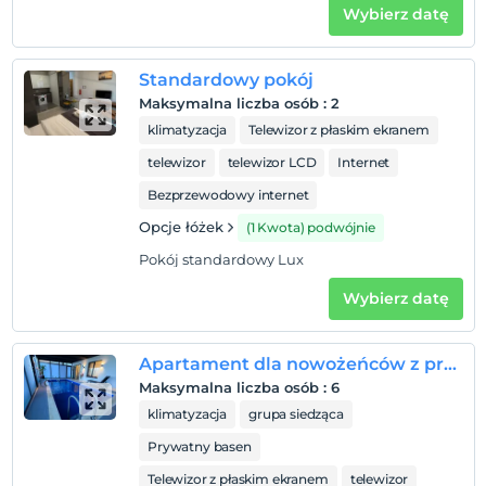
Wybierz datę
Standardowy pokój
Maksymalna liczba osób
:
2
klimatyzacja
Telewizor z płaskim ekranem
telewizor
telewizor LCD
Internet
Bezprzewodowy internet
Opcje łóżek
(1 Kwota) podwójnie
Pokój standardowy Lux
Wybierz datę
Apartament dla nowożeńców z prywatnym basenem
Maksymalna liczba osób
:
6
klimatyzacja
grupa siedząca
Prywatny basen
Telewizor z płaskim ekranem
telewizor