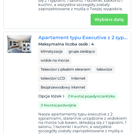
się z 1 sypialni, 1 salonu, 1 łazienki, balkonu i
kuchni, a wszystkie szczegóły zostały
zaprojektowane z myślą o Twojej wygodzie.
Pokaż na mapie
Wybierz datę
Zasady hotelu
Apartament typu Executive z 2 sypialniami
Maksymalna liczba osób
:
4
Zameldować się
Po 14:00
klimatyzacja
grupa siedząca
widok na morze
Wymeldować się
Przed 11:00
Telewizor z płaskim ekranem
telewizor
Zwierzęta
telewizor LCD
Internet
Zwierzęta niedozwolone
Bezprzewodowy internet
Palenie
Opcje łóżek
(1 Kwota) pojedyncze łóżko
Zakaz palenia w pokoju
(1 Kwota) podwójnie
Godziny zameldowania
Nasze apartamenty typu executive z 2
sypialniami, starannie urządzone z widokiem
Dzieci)
na morze lub basen, składają się z 1 sypialni, 1
Niemowlęta do wieku do 2 są bezpłatne.
salonu, 1 łazienki i kuchni, a wszystkie
szczegóły zostały zaprojektowane z myślą o
1 dzieci w wieku poniżej 11 jest/jest bezpłatne za pokój