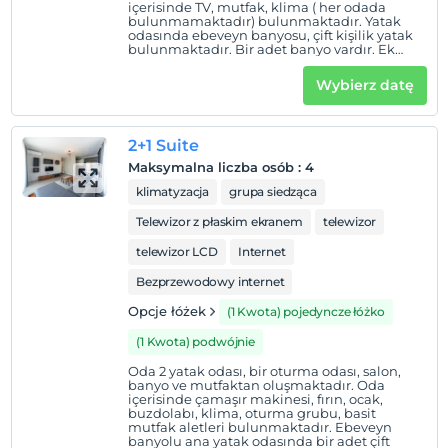
içerisinde TV, mutfak, klima ( her odada
bulunmamaktadır) bulunmaktadır. Yatak
odasında ebeveyn banyosu, çift kişilik yatak
bulunmaktadır. Bir adet banyo vardır. Ek
yatak isteğe bağlı olarak eklenebilir. Ek
yataklarımız single yatak konforunda
Wybierz datę
olmayabilir. 2 yetişkin bir çocuk için idealdir.
2+1 Suite
Maksymalna liczba osób
:
4
klimatyzacja
grupa siedząca
Telewizor z płaskim ekranem
telewizor
telewizor LCD
Internet
Bezprzewodowy internet
Opcje łóżek
(1 Kwota) pojedyncze łóżko
(1 Kwota) podwójnie
Oda 2 yatak odası, bir oturma odası, salon,
banyo ve mutfaktan oluşmaktadır. Oda
içerisinde çamaşır makinesi, fırın, ocak,
buzdolabı, klima, oturma grubu, basit
mutfak aletleri bulunmaktadır. Ebeveyn
banyolu ana yatak odasında bir adet çift