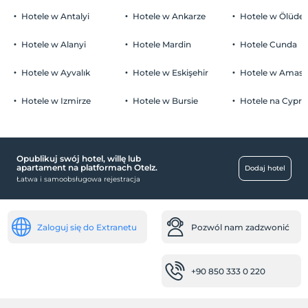
Parking
Dzieci)
Hotele w Antalyi
Hotele w Ankarze
Hotele w Ölüden
Niemowlęta do wieku do 2 są bezpłatne.
wolny
1 dzieci w wieku poniżej 6 jest/jest bezpłatne za pokój
Hotele w Alanyi
Hotele Mardin
Hotele Cunda
Hotele w Ayvalık
Hotele w Eskişehir
Hotele w Amasr
Hotele w Izmirze
Hotele w Bursie
Hotele na Cyprz
usługi sprzątania
Usługa codziennego sprzątania
Opublikuj swój hotel, willę lub
transport
apartament na platformach Otelz.
Dodaj hotel
Łatwa i samoobsługowa rejestracja
Transfer lotniskowy (płatny)
Pokoje
Zaloguj się do Extranetu
Pozwól nam zadzwonić
Pokoje połączone drzwiami
pokoje dla niepalących
+90 850 333 0 220
miejsca pracy
faks / kserokopia