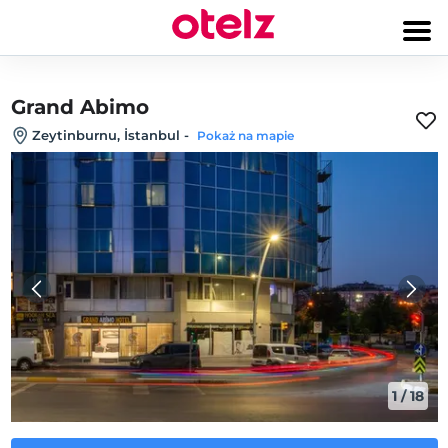
Grand Abimo
Zeytinburnu, İstanbul
-
Pokaż na mapie
1
/
18