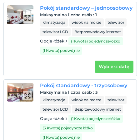
Niemowlęta do wieku do 2 są bezpłatne.
Pokój standardowy – jednoosobowy
1 dzieci w wieku poniżej 6 jest/jest bezpłatne za pokój
Maksymalna liczba osób
:
1
klimatyzacja
widok na morze
telewizor
telewizor LCD
Bezprzewodowy internet
Opcje łóżek
(1 Kwota) pojedyncze łóżko
(1 Kwota) podwójnie
Wybierz datę
Pokój standardowy - trzyosobowy
Maksymalna liczba osób
:
3
klimatyzacja
widok na morze
telewizor
telewizor LCD
Bezprzewodowy internet
Opcje łóżek
(1 Kwota) pojedyncze łóżko
(3 Kwota) pojedyncze łóżko
(1 Kwota) podwójnie