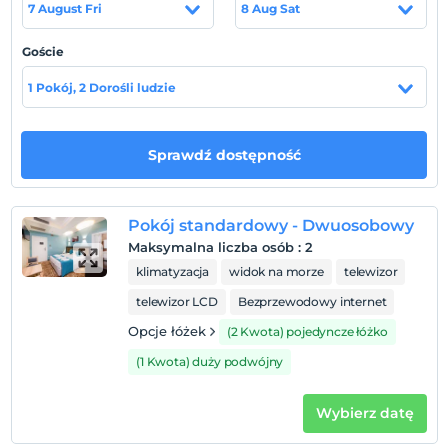
7 August Fri
8 Aug Sat
Sabiha Gökçen Havaalanı'na 34 km., İstanbul
Havaalanı'na 8 km. mesafesi bulunmaktadır.
Goście
1 Pokój, 2 Dorośli ludzie
Pokaż na mapie
Sprawdź dostępność
Zasady hotelu
Zameldować się
Pokój standardowy - Dwuosobowy
Po 12:00
Maksymalna liczba osób
:
2
klimatyzacja
widok na morze
telewizor
Wymeldować się
Przed 12:00
telewizor LCD
Bezprzewodowy internet
Zwierzęta
Opcje łóżek
(2 Kwota) pojedyncze łóżko
Zwierzęta niedozwolone
(1 Kwota) duży podwójny
Palenie
Zakaz palenia w pokoju
Wybierz datę
Dzieci)