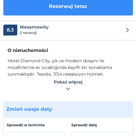
Rezerwuj teraz
Niesamowity
8.3
2 recenzji
O nieruchomości
Hotel Diamond City, şık ve modern dizaynı ile
misafirlerine ev sıcaklığında keyifli bir konaklama
sunmaktadır. Tesiste, 7/24 resepsiyon hizmeti
vermektedir.
Pokaż więcej
Hotel Diamond City, Zeytinburnu'nda yer alıp tecrübeli
kadrosuyla ve kaliteli hizmet anlayışıyla Türk
misafirperverliğini en iyi şekilde yansıtır. Profesyonel
kadrosu ve güler yüzlü samimi hizmetlerimizle, siz
Zmień swoje daty
değerli misafirlerimize en kaliteli hizmeti vermeye
çalışmaktayız
Sprawdź w terminie
Sprawdź datę
Lokalizacja