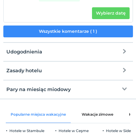
Wybierz datę
Wszystkie komentarze ( 1 )
Udogodnienia
Zasady hotelu
Internet
Zameldować się
wolny wifi
Po 12:00
Pary na miesiąc miodowy
Części wspólne i wszystkie pokoje
Wymeldować się
Przed 12:00
Śniadanie do pokoju pewnego ranka
Zwierzęta
Popularne miejsca wakacyjne
Wakacje zimowe
Kat
Zwierzęta niedozwolone
Palenie
Hotele w Stambule
Hotele w Ceşme
Hotele w Side
Zakaz palenia w pokoju