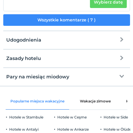
Wybierz datę
Wszystkie komentarze ( 7 )
Udogodnienia
Zasady hotelu
Internet
Zameldować się
wolny wifi
Po 14:00
Pary na miesiąc miodowy
Części wspólne i wszystkie pokoje
Wymeldować się
Przed 12:00
Kosz owoców w pokoju
Zwierzęta
Popularne miejsca wakacyjne
Wakacje zimowe
Kat
Zwierzęta niedozwolone
Palenie
Hotele w Stambule
Hotele w Ceşme
Hotele w Side
Zakaz palenia w pokoju
Parking
Dzieci)
Hotele w Antalyi
Hotele w Ankarze
Hotele w Ölüden