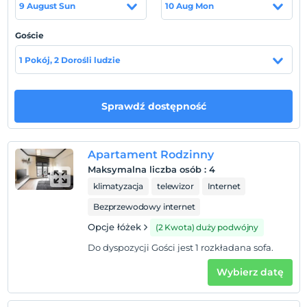
9 August Sun
10 Aug Mon
bulaşık makinesi,su ısıtıcı ve pratik kahve makinesi,ütü)
mobilya gurubu, klima, bağımsız kombi özelliklerinin
Goście
yanı sıra oda temizliği, havlu hizmeti 24 saat resepsiyon
hizmeti vermektedir.
1 Pokój, 2 Dorośli ludzie
Lokalizacja
İstanbul’un merkezinde ve Taksime yürüme mesafesinde
Sprawdź dostępność
yer alan otelimiz Taksim meydanına, gezi parkına ve bir
çok noktaya kısa sürede ulaşım sağlayabileceğiniz bir
lokasyonda bulunmaktadır. Şehir merkezinde yer alan
Apartament Rodzinny
otelimizden tarihi, turistik, kongre merkezlerine, ulaşım
Maksymalna liczba osób
:
4
oldukça kolaydır.
klimatyzacja
telewizor
Internet
Bezprzewodowy internet
Opcje łóżek
Pokaż na mapie
(2 Kwota) duży podwójny
Do dyspozycji Gości jest 1 rozkładana sofa.
Wybierz datę
Zasady hotelu
Zameldować się