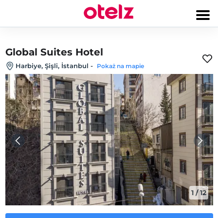
Global Suites Hotel
Harbiye, Şişli, İstanbul
-
Pokaż na mapie
1
/
12