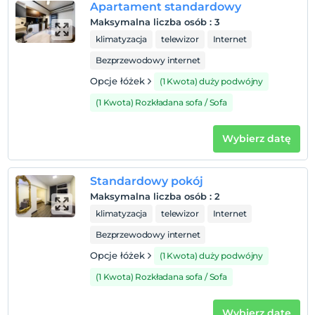
Apartament standardowy
Po 14:00
Maksymalna liczba osób
:
3
Wymeldować się
klimatyzacja
telewizor
Internet
Przed 12:00
Bezprzewodowy internet
Zwierzęta
Opcje łóżek
(1 Kwota) duży podwójny
Zwierzęta niedozwolone
(1 Kwota) Rozkładana sofa / Sofa
Palenie
Zakaz palenia w pokoju
Wybierz datę
Dzieci)
Niemowlęta do wieku do 2 są bezpłatne.
1 dla każdego pokoju. bezpłatnie dla dzieci w wieku
Standardowy pokój
poniżej 6
Maksymalna liczba osób
:
2
2 dla każdego pokoju. bezpłatnie dla dzieci w wieku
klimatyzacja
telewizor
Internet
poniżej 6
Bezprzewodowy internet
Opcje łóżek
(1 Kwota) duży podwójny
(1 Kwota) Rozkładana sofa / Sofa
Wybierz datę