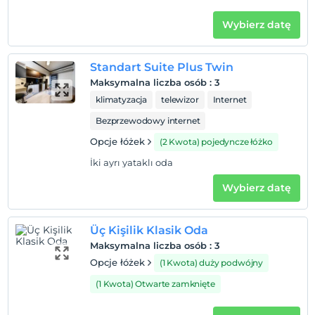
Wybierz datę
Standart Suite Plus Twin
Maksymalna liczba osób
:
3
klimatyzacja
telewizor
Internet
Bezprzewodowy internet
Opcje łóżek
(2 Kwota) pojedyncze łóżko
İki ayrı yataklı oda
Wybierz datę
Üç Kişilik Klasik Oda
Maksymalna liczba osób
:
3
Opcje łóżek
(1 Kwota) duży podwójny
(1 Kwota) Otwarte zamknięte